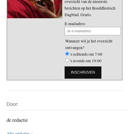
overzicht van de nieuwste
berichten op het Boeddhistisch
Dagblad. Gratis.
E-mailadres:
Wanneer wil je het overzicht
ontvangen?
's ochtends om 7:00
's avonds om 19:00
Primaire
Door:
Sidebar
de redactie
Alle artikelen »