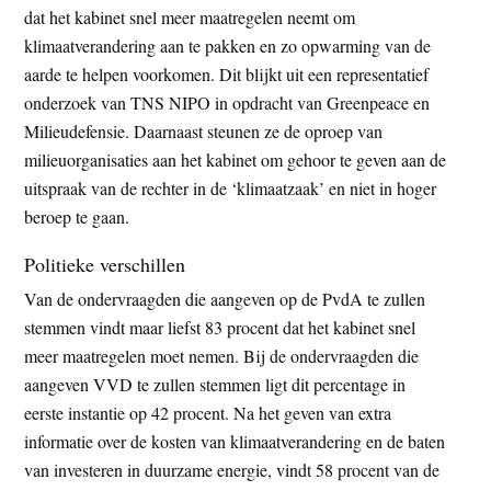
dat het kabinet snel meer maatregelen neemt om
t
e
klimaatverandering aan te pakken en zo opwarming van de
e
s
aarde te helpen voorkomen. Dit blijkt uit een representatief
i
onderzoek van TNS NIPO in opdracht van Greenpeace en
t
Milieudefensie. Daarnaast steunen ze de oproep van
e
milieuorganisaties aan het kabinet om gehoor te geven aan de
uitspraak van de rechter in de ‘klimaatzaak’ en niet in hoger
beroep te gaan.
Politieke verschillen
Van de ondervraagden die aangeven op de PvdA te zullen
stemmen vindt maar liefst 83 procent dat het kabinet snel
meer maatregelen moet nemen. Bij de ondervraagden die
aangeven VVD te zullen stemmen ligt dit percentage in
eerste instantie op 42 procent. Na het geven van extra
informatie over de kosten van klimaatverandering en de baten
van investeren in duurzame energie, vindt 58 procent van de