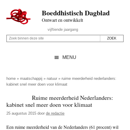
Door
Skip
Spring
Spring
Boeddhistisch Dagblad
naar
to
naar
naar
de
secondary
de
de
Ontwart en ontwikkelt
hoofd
menu
eerste
voettekst
Header
vijftiende jaargang
inhoud
sidebar
Rechts
Z
Z
o
o
e
e
MENU
k
k
b
o
i
p
home
»
maatschappij
»
natuur
»
ruime meerderheid nederlanders:
n
kabinet snel meer doen voor klimaat
d
n
e
Ruime meerderheid Nederlanders:
e
z
kabinet snel meer doen voor klimaat
n
e
d
25 augustus 2015
door
de redactie
s
e
i
Een ruime meerderheid van de Nederlanders (61 procent) wil
z