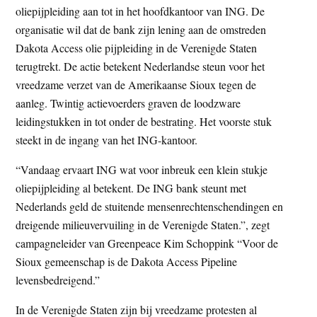
oliepijpleiding aan tot in het hoofdkantoor van ING. De
t
e
organisatie wil dat de bank zijn lening aan de omstreden
e
s
Dakota Access olie pijpleiding in de Verenigde Staten
i
terugtrekt. De actie betekent Nederlandse steun voor het
t
vreedzame verzet van de Amerikaanse Sioux tegen de
e
aanleg. Twintig actievoerders graven de loodzware
leidingstukken in tot onder de bestrating. Het voorste stuk
steekt in de ingang van het ING-kantoor.
“Vandaag ervaart ING wat voor inbreuk een klein stukje
oliepijpleiding al betekent. De ING bank steunt met
Nederlands geld de stuitende mensenrechtenschendingen en
dreigende milieuvervuiling in de Verenigde Staten.”, zegt
campagneleider van Greenpeace Kim Schoppink “Voor de
Sioux gemeenschap is de Dakota Access Pipeline
levensbedreigend.”
In de Verenigde Staten zijn bij vreedzame protesten al