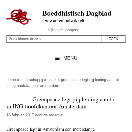
Door
Skip
Spring
Spring
Boeddhistisch Dagblad
naar
to
naar
naar
de
secondary
de
de
Ontwart en ontwikkelt
hoofd
menu
eerste
voettekst
Header
vijftiende jaargang
inhoud
sidebar
Rechts
Z
Z
o
o
e
e
MENU
k
k
b
o
i
p
home
»
maatschappij
»
geluk
»
greenpeace legt pijpleiding aan tot
n
in ing-hoofdkantoor amsterdam
d
n
e
Greenpeace legt pijpleiding aan tot
e
z
in ING-hoofdkantoor Amsterdam
n
e
d
16 februari 2017
door
de redactie
s
e
i
Greenpeace legt in Amsterdam een meterslange
z