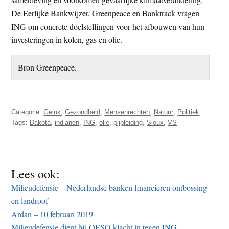
De Eerlijke Bankwijzer, Greenpeace en Banktrack vragen
ING om concrete doelstellingen voor het afbouwen van hun
investeringen in kolen, gas en olie.
Bron Greenpeace.
Categorie:
Geluk
,
Gezondheid
,
Mensenrechten
,
Natuur
,
Politiek
Tags:
Dakota
,
indianen
,
ING
,
olie
,
pijpleiding
,
Sioux
,
VS
Lees ook:
Milieudefensie – Nederlandse banken financieren ontbossing
en landroof
Ardan – 10 februari 2019
Milieudefensie dient bij OESO klacht in tegen ING