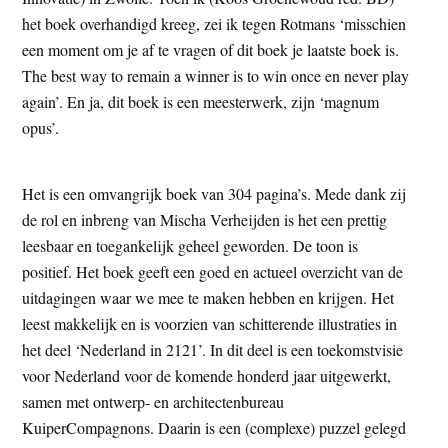
t
e
het boek overhandigd kreeg, zei ik tegen Rotmans ‘misschien
e
s
een moment om je af te vragen of dit boek je laatste boek is.
i
The best way to remain a winner is to win once en never play
t
again’. En ja, dit boek is een meesterwerk, zijn ‘magnum
e
opus’.
Het is een omvangrijk boek van 304 pagina’s. Mede dank zij
de rol en inbreng van Mischa Verheijden is het een prettig
leesbaar en toegankelijk geheel geworden. De toon is
positief. Het boek geeft een goed en actueel overzicht van de
uitdagingen waar we mee te maken hebben en krijgen. Het
leest makkelijk en is voorzien van schitterende illustraties in
het deel ‘Nederland in 2121’. In dit deel is een toekomstvisie
voor Nederland voor de komende honderd jaar uitgewerkt,
samen met ontwerp- en architectenbureau
KuiperCompagnons. Daarin is een (complexe) puzzel gelegd