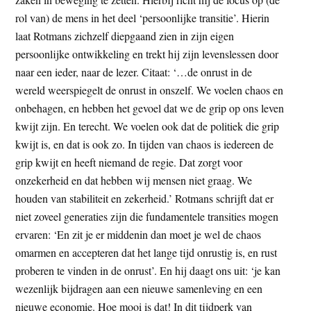
rol van) de mens in het deel ‘persoonlijke transitie’. Hierin
laat Rotmans zichzelf diepgaand zien in zijn eigen
persoonlijke ontwikkeling en trekt hij zijn levenslessen door
naar een ieder, naar de lezer. Citaat: ‘…de onrust in de
wereld weerspiegelt de onrust in onszelf. We voelen chaos en
onbehagen, en hebben het gevoel dat we de grip op ons leven
kwijt zijn. En terecht. We voelen ook dat de politiek die grip
kwijt is, en dat is ook zo. In tijden van chaos is iedereen de
grip kwijt en heeft niemand de regie. Dat zorgt voor
onzekerheid en dat hebben wij mensen niet graag. We
houden van stabiliteit en zekerheid.’ Rotmans schrijft dat er
niet zoveel generaties zijn die fundamentele transities mogen
ervaren: ‘En zit je er middenin dan moet je wel de chaos
omarmen en accepteren dat het lange tijd onrustig is, en rust
proberen te vinden in de onrust’. En hij daagt ons uit: ‘je kan
wezenlijk bijdragen aan een nieuwe samenleving en een
nieuwe economie. Hoe mooi is dat! In dit tijdperk van