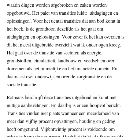
waarin dingen worden afgebroken en zaken worden
opgebouwd. Het palet van transities luidt: ‘uitdagingen en
oplossingen’. Voor het tiental transities dat aan bod komt in
het boek, is de grondtoon dezelfde als het gaat om
uitdagingen en oplossingen. Voor zover ik het kan overzien is
dit het meest uitgebreide overzicht wat ik onder ogen kreeg.
Het gaat over de transitie van sectoren als energie,
grondstoffen, circulariteit, landbouw en voedsel; en over
domeinen als het ruimtelijke en het financiële domein. En
daarnaast over onderwijs en over de zorgtransitie en de
sociale transitie.
Rotmans beschrijft deze transities uitgebreid en komt met
nuttige aanbevelingen. En daarbij is er een hoopvol bericht.
Transities vinden niet plaats wanneer een meerderheid van
meer dan vijftig procent opvattingen, houding en gedrag
heeft omgeturnd. Vijfentwintig procent is voldoende om
zaken in beweging te zetten. Hierbij richt hij de focus op (de