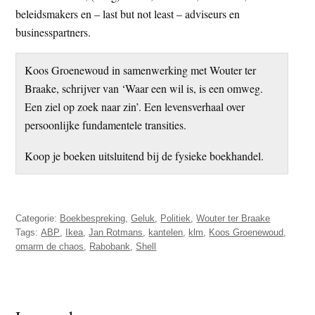
beleidsmakers en – last but not least – adviseurs en
businesspartners.
Koos Groenewoud in samenwerking met Wouter ter
Braake, schrijver van ‘Waar een wil is, is een omweg.
Een ziel op zoek naar zin’. Een levensverhaal over
persoonlijke fundamentele transities.
Koop je boeken uitsluitend bij de fysieke boekhandel.
Categorie:
Boekbespreking
,
Geluk
,
Politiek
,
Wouter ter Braake
Tags:
ABP
,
Ikea
,
Jan Rotmans
,
kantelen
,
klm
,
Koos Groenewoud
,
omarm de chaos
,
Rabobank
,
Shell