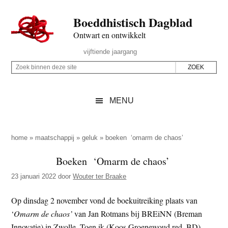
Door
Skip
Spring
Spring
Boeddhistisch Dagblad
naar
to
naar
naar
de
secondary
de
de
Ontwart en ontwikkelt
hoofd
menu
eerste
voettekst
Header
vijftiende jaargang
inhoud
sidebar
Rechts
Z
Z
o
o
e
e
MENU
k
k
b
o
i
p
home
»
maatschappij
»
geluk
»
boeken ‘omarm de chaos’
n
d
Boeken ‘Omarm de chaos’
n
e
e
23 januari 2022
door
Wouter ter Braake
z
n
e
d
Op dinsdag 2 november vond de boekuitreiking plaats van
s
e
‘
Omarm de chaos’
van Jan Rotmans bij BREiNN (Breman
i
z
Innovatie) in Zwolle. Toen ik (Koos Groenewoud red. BD)