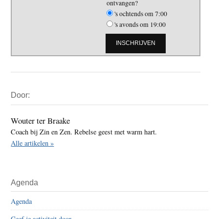
ontvangen?
's ochtends om 7:00
's avonds om 19:00
Primaire
Door:
Sidebar
Wouter ter Braake
Coach bij Zin en Zen. Rebelse geest met warm hart.
Alle artikelen »
Agenda
Agenda
Geef je activiteit door