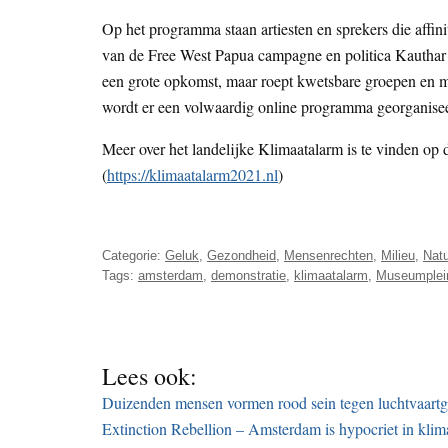
Op het programma staan artiesten en sprekers die affi
van de Free West Papua campagne en politica Kauthar B
een grote opkomst, maar roept kwetsbare groepen en me
wordt er een volwaardig online programma georganise
Meer over het landelijke Klimaatalarm is te vinden op 
(
https://klimaatalarm2021.nl
)
Categorie:
Geluk
,
Gezondheid
,
Mensenrechten
,
Milieu
,
Nat
Tags:
amsterdam
,
demonstratie
,
klimaatalarm
,
Museumplei
Lees ook:
Duizenden mensen vormen rood sein tegen luchtvaartg
Extinction Rebellion – Amsterdam is hypocriet in klima