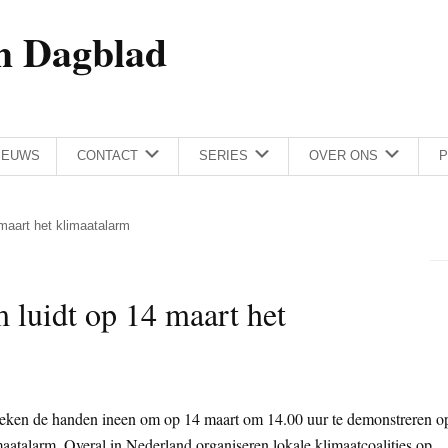
h Dagblad
IEUWS
CONTACT
SERIES
OVER ONS
P
maart het klimaatalarm
luidt op 14 maart het
eken de handen ineen om op 14 maart om 14.00 uur te demonstreren o
aatalarm. Overal in Nederland organiseren lokale klimaatcoalities op