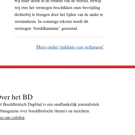
wij ieder delen in de rotheid van de wereld, terwijl
wij over het vermogen beschikken onze bevrijding
dichterbij te brengen door het lijden van de ander te
verminderen. In sommige teksten wordt dit
vermogen ‘boeddhanatuur’ genoemd.
Meer onder 'pakhuis van verlangen'
ver het BD
t Boeddhistisch Dagblad is een onafhankelijk journalistiek
bmagazine over boeddhistische thema’s en inzichten.
es ons colofon
.