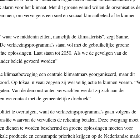
 alarm voor het klimaat. Met dit groene geluid willen de organisaties d
temmen, om vervolgens een snel én sociaal klimaatbeleid af te kunnen
’ waar we middenin zitten, namelijk de klimaatcrisis”, zegt Sanne,
De verkiezingsprogramma’s staan vol met de gebruikelijke groene
hte oplossingen. Laat staan tot 2050. Als we de gevolgen van de
 ander beleid gevoerd worden”
dse klimaatbeweging een centrale klimaatmars georganiseerd, maar dit
ord. Op lokaal niveau zeggen zij wel veilig actie te kunnen voeren. “
 gaten. Van de demonstranten verwachten we dat zij zich aan de
n we contact met de gemeentelijke driehoek”.
itici te overtuigen, want de verkiezingsprogramma’s gaan volgens de
transitie waarvan de vervuilers de rekening betalen. Deze overgang moet
pen dienen te worden beschermd en groene oplossingen moeten voor
lokale productie en consumptie prioriteit krijgen op de Nederlandse mark