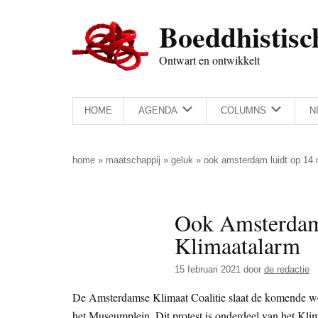
Door
Skip
Spring
Spring
Boeddhistisc
naar
to
naar
naar
de
secondary
de
de
Ontwart en ontwikkelt
hoofd
menu
eerste
voettekst
inhoud
sidebar
HOME
AGENDA
COLUMNS
N
home
»
maatschappij
»
geluk
»
ook amsterdam luidt op 14 
Ook Amsterdam 
Klimaatalarm
15 februari 2021
door
de redactie
De Amsterdamse Klimaat Coalitie slaat de komende w
het Museumplein. Dit protest is onderdeel van het Klim