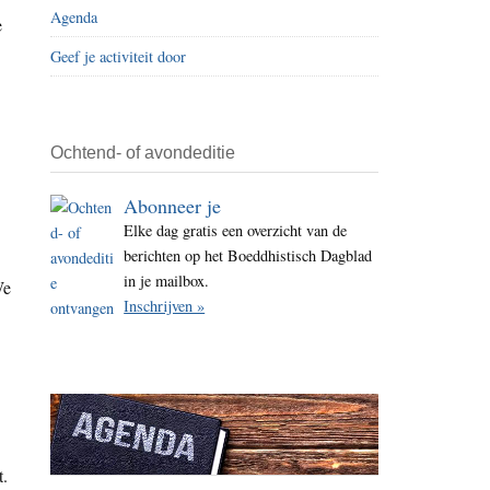
Agenda
i
e
t
Geef je activiteit door
e
Ochtend- of avondeditie
Abonneer je
Elke dag gratis een overzicht van de
berichten op het Boeddhistisch Dagblad
in je mailbox.
We
Inschrijven »
t.