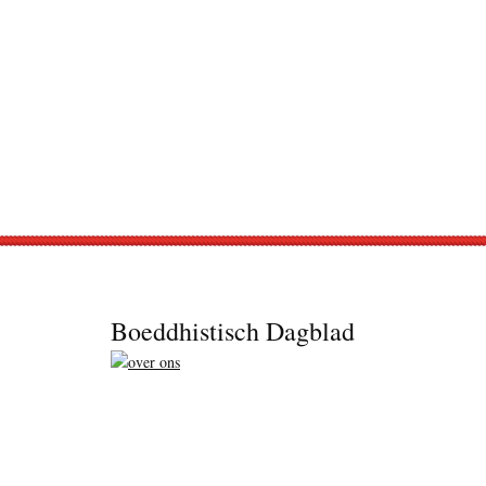
Footer
Boeddhistisch Dagblad