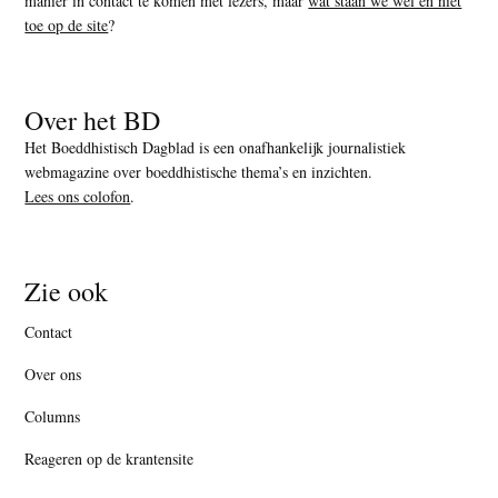
manier in contact te komen met lezers, maar
wat staan we wel en niet
toe op de site
?
Over het BD
Het Boeddhistisch Dagblad is een onafhankelijk journalistiek
webmagazine over boeddhistische thema’s en inzichten.
Lees ons colofon
.
Zie ook
Contact
Over ons
Columns
Reageren op de krantensite