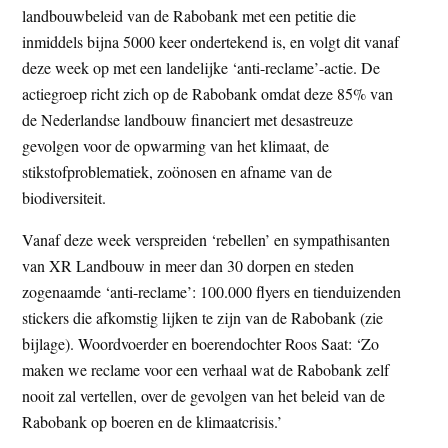
landbouwbeleid van de Rabobank met een petitie die
t
e
inmiddels bijna 5000 keer ondertekend is, en volgt dit vanaf
e
s
deze week op met een landelijke ‘anti-reclame’-actie. De
i
actiegroep richt zich op de Rabobank omdat deze 85% van
t
de Nederlandse landbouw financiert met desastreuze
e
gevolgen voor de opwarming van het klimaat, de
stikstofproblematiek, zoönosen en afname van de
biodiversiteit.
Vanaf deze week verspreiden ‘rebellen’ en sympathisanten
van XR Landbouw in meer dan 30 dorpen en steden
zogenaamde ‘anti-reclame’: 100.000 flyers en tienduizenden
stickers die afkomstig lijken te zijn van de Rabobank (zie
bijlage). Woordvoerder en boerendochter Roos Saat: ‘Zo
maken we reclame voor een verhaal wat de Rabobank zelf
nooit zal vertellen, over de gevolgen van het beleid van de
Rabobank op boeren en de klimaatcrisis.’