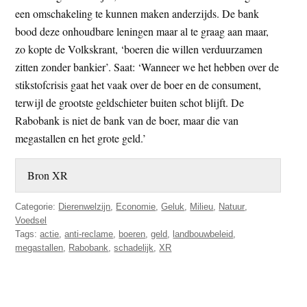
een omschakeling te kunnen maken anderzijds. De bank
bood deze onhoudbare leningen maar al te graag aan maar,
zo kopte de Volkskrant, ‘boeren die willen verduurzamen
zitten zonder bankier’. Saat: ‘Wanneer we het hebben over de
stikstofcrisis gaat het vaak over de boer en de consument,
terwijl de grootste geldschieter buiten schot blijft. De
Rabobank is niet de bank van de boer, maar die van
megastallen en het grote geld.’
Bron XR
Categorie:
Dierenwelzijn
,
Economie
,
Geluk
,
Milieu
,
Natuur
,
Voedsel
Tags:
actie
,
anti-reclame
,
boeren
,
geld
,
landbouwbeleid
,
megastallen
,
Rabobank
,
schadelijk
,
XR