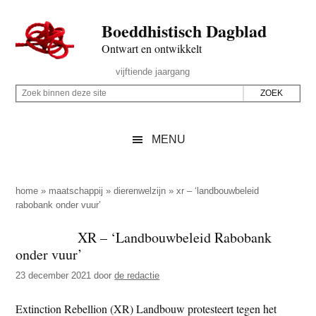
Door
Skip
Spring
Spring
Boeddhistisch Dagblad
naar
to
naar
naar
de
secondary
de
de
Ontwart en ontwikkelt
hoofd
menu
eerste
voettekst
Header
vijftiende jaargang
inhoud
sidebar
Rechts
Z
Z
o
o
e
e
MENU
k
k
b
o
i
p
home
»
maatschappij
»
dierenwelzijn
»
xr – ‘landbouwbeleid
n
rabobank onder vuur’
d
n
e
XR – ‘Landbouwbeleid Rabobank
e
z
onder vuur’
n
e
d
23 december 2021
door
de redactie
s
e
i
Extinction Rebellion (XR) Landbouw protesteert tegen het
z