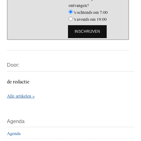
ontvangen?
's ochtends om 7:00
's avonds om 19:00
Primaire
Door:
Sidebar
de redactie
Alle artikelen »
Agenda
Agenda