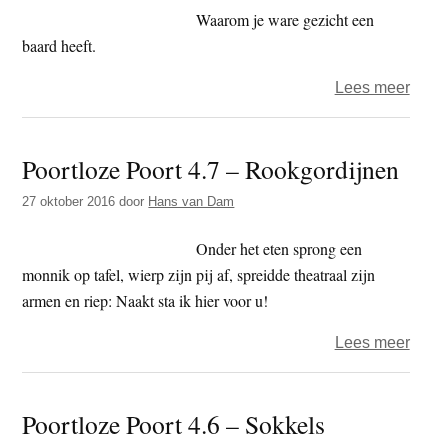
vorm
Waarom je ware gezicht een
baard heeft.
over
Lees meer
Poort
Poort
Poortloze Poort 4.7 – Rookgordijnen
4.8
–
27 oktober 2016
door
Hans van Dam
Vorm
zoekt
Onder het eten sprong een
vorm
monnik op tafel, wierp zijn pij af, spreidde theatraal zijn
armen en riep: Naakt sta ik hier voor u!
over
Lees meer
Poort
Poort
Poortloze Poort 4.6 – Sokkels
4.7
–