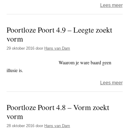
over
Lees meer
Het
post
Poortloze Poort 4.9 – Leegte zoekt
als
vorm
simu
–
29 oktober 2016
door
Hans van Dam
de
Fatal
Waarom je ware baard geen
Strat
illusie is.
van
over
Lees meer
Jean
Poort
Baudr
Poort
Poortloze Poort 4.8 – Vorm zoekt
4.9
vorm
–
Leeg
28 oktober 2016
door
Hans van Dam
zoekt