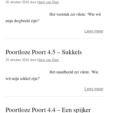
26 oktober 2016
door
Hans van Dam
Rook
Het voetstuk zei vi­lein: ‘Wie wil
mijn drogbeeld zijn?’
over
Lees meer
Poort
Poort
Poortloze Poort 4.5 – Sukkels
4.6
–
25 oktober 2016
door
Hans van Dam
Sokk
Het standbeeld zei vilein: ‘Wie
wil mijn sokkel zijn?’
over
Lees meer
Poort
Poort
Poortloze Poort 4.4 – Een spijker
4.5