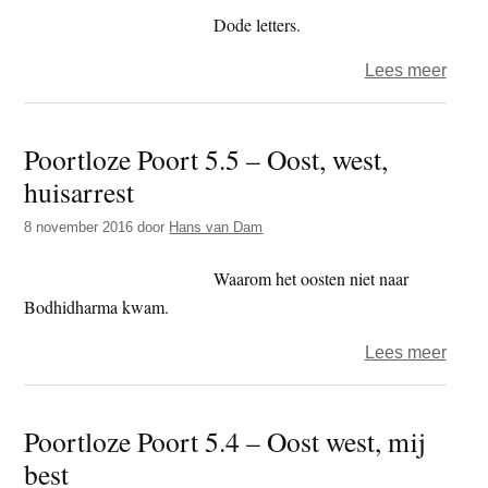
niets
Dode letters.
over
Lees meer
Poort
Poort
Poortloze Poort 5.5 – Oost, west,
5.6
huisarrest
–
Hoe
8 november 2016
door
Hans van Dam
het
nages
Waarom het oosten niet naar
te
Bodhidharma kwam.
pest
over
Lees meer
Poort
Poort
Poortloze Poort 5.4 – Oost west, mij
5.5
best
–