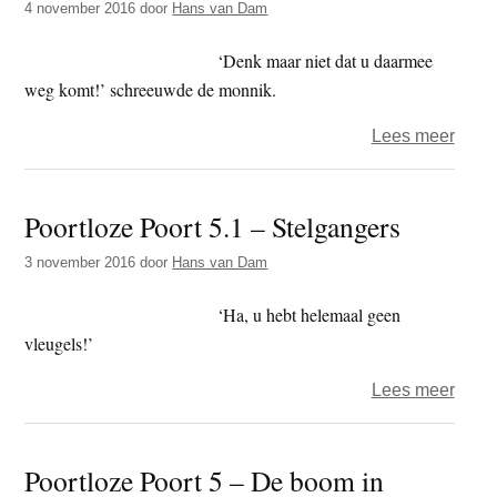
4 november 2016
door
Hans van Dam
des
heils
‘Denk maar niet dat u daarmee
weg komt!’ schreeuwde de monnik.
over
Lees meer
Poort
Poort
Poortloze Poort 5.1 – Stelgangers
5.2
–
3 november 2016
door
Hans van Dam
Oorl
en
‘Ha, u hebt helemaal geen
vred
vleugels!’
over
Lees meer
Poort
Poort
Poortloze Poort 5 – De boom in
5.1