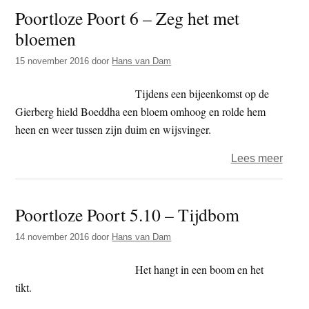
Poortloze Poort 6 – Zeg het met
6.1
bloemen
–
Bloe
15 november 2016
door
Hans van Dam
Tijdens een bijeenkomst op de
Gierberg hield Boeddha een bloem omhoog en rolde hem
heen en weer tussen zijn duim en wijsvinger.
over
Lees meer
Poort
Poort
Poortloze Poort 5.10 – Tijdbom
6
–
14 november 2016
door
Hans van Dam
Zeg
het
Het hangt in een boom en het
met
tikt.
bloe