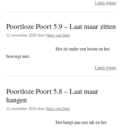
over
Lees meer
Poort
Poort
Poortloze Poort 5.9 – Laat maar zitten
5.10
–
12 november 2016
door
Hans van Dam
Tijd
Het zit onder een boom en het
beweegt niet.
over
Lees meer
Poort
Poort
Poortloze Poort 5.8 – Laat maar
5.9
hangen
–
Laat
11 november 2016
door
Hans van Dam
maar
zitten
Het hangt aan een tak en het