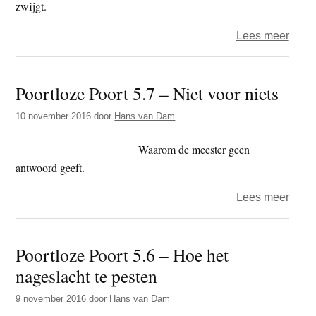
zwijgt.
over
Lees meer
Poort
Poort
Poortloze Poort 5.7 – Niet voor niets
5.8
–
10 november 2016
door
Hans van Dam
Laat
maar
Waarom de meester geen
hang
antwoord geeft.
over
Lees meer
Poort
Poort
Poortloze Poort 5.6 – Hoe het
5.7
nageslacht te pesten
–
Niet
9 november 2016
door
Hans van Dam
voor