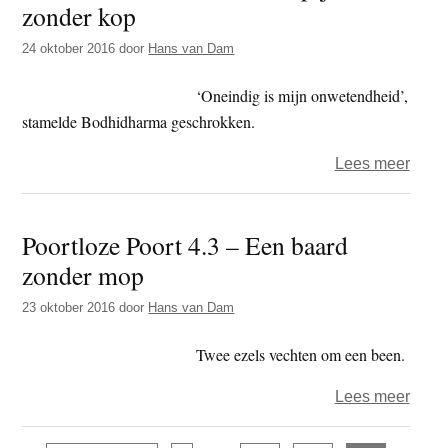
zonder kop
–
Sukk
24 oktober 2016
door
Hans van Dam
‘Oneindig is mijn onwetendheid’,
stamelde Bodhidharma geschrokken.
over
Lees meer
Poort
Poort
Poortloze Poort 4.3 – Een baard
4.4
zonder mop
–
Een
23 oktober 2016
door
Hans van Dam
spijk
zond
Twee ezels vechten om een been.
kop
over
Lees meer
Poort
Poort