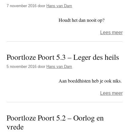
Oost,
7 november 2016
door
Hans van Dam
west,
huisa
Houdt het dan nooit op?
over
Lees meer
Poort
Poort
Poortloze Poort 5.3 – Leger des heils
5.4
–
5 november 2016
door
Hans van Dam
Oost
west,
Aan boeddhisten heb je ook niks.
mij
over
Lees meer
best
Poort
Poort
Poortloze Poort 5.2 – Oorlog en
5.3
vrede
–
Lege