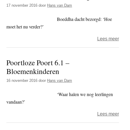
t
17 november 2016
door
Hans van Dam
e
e
s
Boeddha dacht bezorgd: ‘Hoe
i
moet het nu verder?’
t
e
over
Lees meer
Poort
Poort
Poortloze Poort 6.1 –
6.2
Bloemenkinderen
–
Droo
16 november 2016
door
Hans van Dam
‘Waar halen we nog leerlingen
vandaan?’
over
Lees meer
Poort
Poort