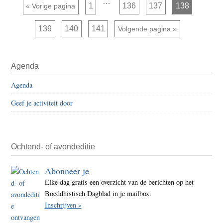
Interim
…
Pagina
Pagina
Pagina
Pagina
Ga naar
1
136
137
138
«
Vorige pagina
pagina's
4.3
zijn
weggelaten
–
Pagina
Pagina
Pagina
139
140
141
Ga naar
Volgende pagina »
Een
baar
Primaire
zond
Agenda
Sidebar
mop
Agenda
Geef je activiteit door
Ochtend- of avondeditie
Abonneer je
Elke dag gratis een overzicht van de berichten op het
Boeddhistisch Dagblad in je mailbox.
Inschrijven »