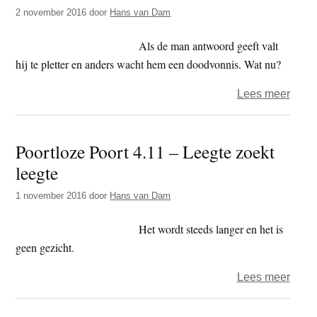
–
2 november 2016
door
Hans van Dam
Stelg
Als de man antwoord geeft valt
hij te pletter en anders wacht hem een doodvonnis. Wat nu?
over
Lees meer
Poort
Poort
Poortloze Poort 4.11 – Leegte zoekt
5
leegte
–
De
1 november 2016
door
Hans van Dam
boo
in
Het wordt steeds langer en het is
geen gezicht.
over
Lees meer
Poort
Poort