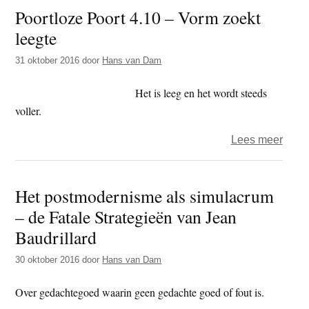
Poortloze Poort 4.10 – Vorm zoekt
4.11
leegte
–
Leeg
31 oktober 2016
door
Hans van Dam
zoekt
leegt
Het is leeg en het wordt steeds
voller.
over
Lees meer
Poort
Poort
Het postmodernisme als simulacrum
4.10
– de Fatale Strategieën van Jean
–
Vorm
Baudrillard
zoekt
30 oktober 2016
door
Hans van Dam
leegt
Over gedachtegoed waarin geen gedachte goed of fout is.