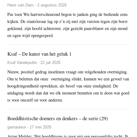
Hans van Dam - 2 augustus 2026
Pas toen Wu hartverscheurend begon te janken ging de bediende eens
kijken. De staatsleraar lag op z’n zij met zijn vuisten tegen zijn borst
geklemd, zijn hoofd achterover, zijn gezicht paarsblauw en zijn mond
en ogen wijd opengesperd.
Ksaf – De kunst van het geluk 1
Ksaf Vandeputte - 22 juli 2026
Nieuw, positief gedrag inoefenen vraagt om volgehouden overtuiging.
Om te beletten dat onze overtuiging slinkt, kunnen we een gevoel van
hoogdringendheid opwekken, als besef van onze eindigheid. De
uitdaging wordt dan dat we elk moment benutten om te doen wat goed
is voor onszelf en voor anderen.
Boeddhistische doeners en denkers – de serie (29)
gastauteur - 17 mei 2026
Arjan Mulder: 'Het boeddhisme is voor mij een persoonlijke tocht. Ik