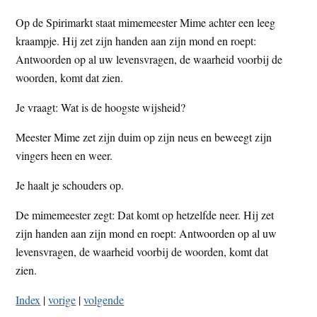
t
e
Op de Spirimarkt staat mimemeester Mime achter een leeg
e
s
kraampje. Hij zet zijn handen aan zijn mond en roept:
i
Antwoorden op al uw levensvragen, de waarheid voorbij de
t
woorden, komt dat zien.
e
Je vraagt: Wat is de hoogste wijsheid?
Meester Mime zet zijn duim op zijn neus en beweegt zijn
vingers heen en weer.
Je haalt je schouders op.
De mimemeester zegt: Dat komt op hetzelfde neer. Hij zet
zijn handen aan zijn mond en roept: Antwoorden op al uw
levensvragen, de waarheid voorbij de woorden, komt dat
zien.
Index
|
vorige
|
volgende