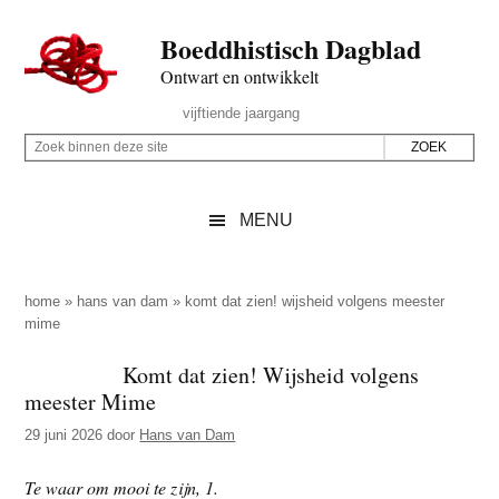
Door
Skip
Spring
Spring
Boeddhistisch Dagblad
naar
to
naar
naar
de
secondary
de
de
Ontwart en ontwikkelt
hoofd
menu
eerste
voettekst
Header
vijftiende jaargang
inhoud
sidebar
Rechts
Z
Z
o
o
e
e
MENU
k
k
b
o
i
p
home
»
hans van dam
»
komt dat zien! wijsheid volgens meester
n
mime
d
n
e
Komt dat zien! Wijsheid volgens
e
z
meester Mime
n
e
d
29 juni 2026
door
Hans van Dam
s
e
i
Te waar om mooi te zijn, 1.
z