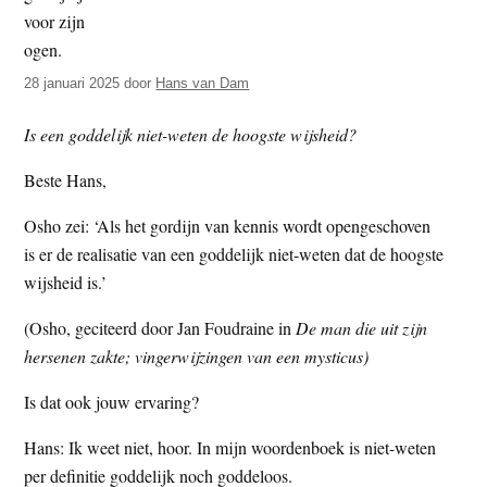
t
e
e
s
i
28 januari 2025
door
Hans van Dam
t
Is een goddelijk niet-weten de hoogste wijsheid?
e
Beste Hans,
Osho zei: ‘Als het gordijn van kennis wordt opengeschoven
is er de realisatie van een goddelijk niet-weten dat de hoogste
wijsheid is.’
(Osho, geciteerd door Jan Foudraine in
De man die uit zijn
hersenen zakte; vingerwijzingen van een mysticus)
Is dat ook jouw ervaring?
Hans: Ik weet niet, hoor. In mijn woordenboek is niet-weten
per definitie goddelijk noch goddeloos.