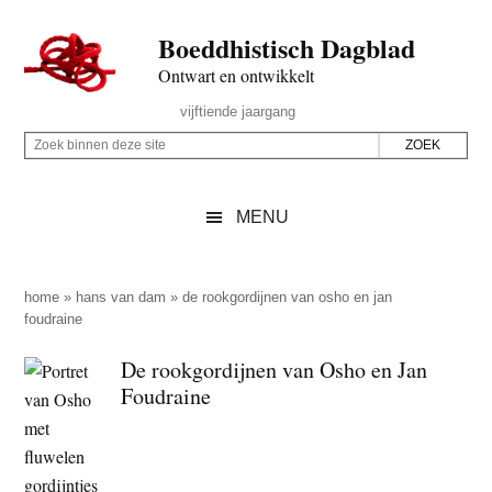
Door
Skip
Spring
Spring
Boeddhistisch Dagblad
naar
to
naar
naar
de
secondary
de
de
Ontwart en ontwikkelt
hoofd
menu
eerste
voettekst
Header
vijftiende jaargang
inhoud
sidebar
Rechts
Z
Z
o
o
e
e
MENU
k
k
b
o
i
p
home
»
hans van dam
»
de rookgordijnen van osho en jan
n
foudraine
d
n
e
De rookgordijnen van Osho en Jan
e
z
Foudraine
n
e
d
s
e
i
z