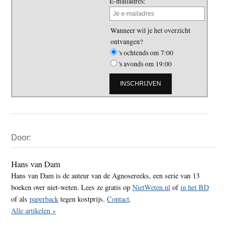
E-mailadres:
Wanneer wil je het overzicht
ontvangen?
's ochtends om 7:00
's avonds om 19:00
Primaire
Door:
Sidebar
Hans van Dam
Hans van Dam is de auteur van de Agnosereeks, een serie van 13
boeken over niet-weten. Lees ze gratis op
NietWeten.nl
of
in het BD
of als
paperback
tegen kostprijs.
Contact
.
Alle artikelen »