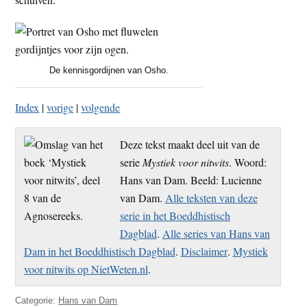
De kennisgordijnen van Osho.
Index
|
vorige
|
volgende
Deze tekst maakt deel uit van de
serie
Mystiek voor nitwits
. Woord:
Hans van Dam. Beeld: Lucienne
van Dam.
Alle teksten van deze
serie in het Boeddhistisch
Dagblad
.
Alle series van Hans van
Dam in het Boeddhistisch Dagblad
.
Disclaimer
.
Mystiek
voor nitwits op NietWeten.nl
.
Categorie:
Hans van Dam