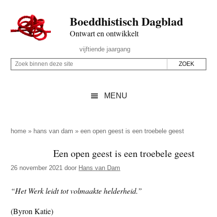
Door
Skip
Spring
Spring
Boeddhistisch Dagblad
naar
to
naar
naar
de
secondary
de
de
Ontwart en ontwikkelt
hoofd
menu
eerste
voettekst
Header
vijftiende jaargang
inhoud
sidebar
Rechts
Z
Z
o
o
e
e
MENU
k
k
b
o
i
p
home
»
hans van dam
»
een open geest is een troebele geest
n
d
Een open geest is een troebele geest
n
e
e
26 november 2021
door
Hans van Dam
z
n
e
d
“Het Werk leidt tot volmaakte helderheid.”
s
e
(Byron Katie)
i
z