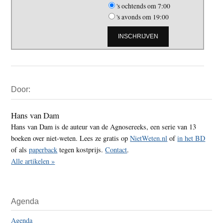
's ochtends om 7:00
's avonds om 19:00
Primaire
Door:
Sidebar
Hans van Dam
Hans van Dam is de auteur van de Agnosereeks, een serie van 13
boeken over niet-weten. Lees ze gratis op
NietWeten.nl
of
in het BD
of als
paperback
tegen kostprijs.
Contact
.
Alle artikelen »
Agenda
Agenda