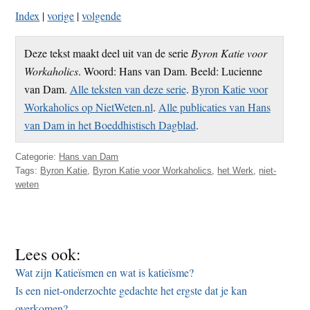
Index
|
vorige
|
volgende
Deze tekst maakt deel uit van de serie
Byron Katie voor
Workaholics
. Woord: Hans van Dam. Beeld: Lucienne
van Dam.
Alle teksten van deze serie
.
Byron Katie voor
Workaholics op NietWeten.nl
.
Alle publicaties van Hans
van Dam in het Boeddhistisch Dagblad
.
Categorie:
Hans van Dam
Tags:
Byron Katie
,
Byron Katie voor Workaholics
,
het Werk
,
niet-
weten
Lees ook:
Wat zijn Katieïsmen en wat is katieïsme?
Is een niet-onderzochte gedachte het ergste dat je kan
overkomen?