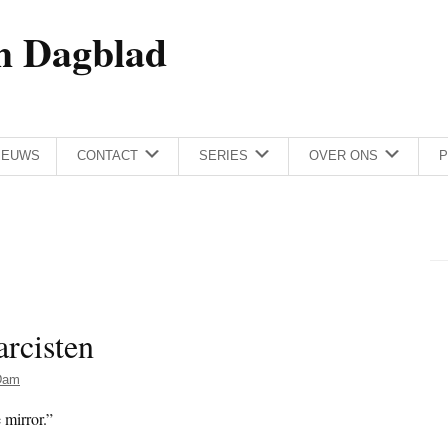
h Dagblad
IEUWS
CONTACT
SERIES
OVER ONS
P
arcisten
Dam
 mirror.”