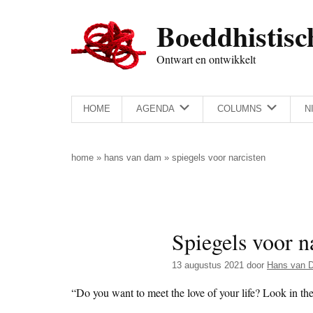
Door
Skip
Spring
Spring
Boeddhistisc
naar
to
naar
naar
de
secondary
de
de
Ontwart en ontwikkelt
hoofd
menu
eerste
voettekst
inhoud
sidebar
HOME
AGENDA
COLUMNS
N
home
»
hans van dam
»
spiegels voor narcisten
Spiegels voor n
13 augustus 2021
door
Hans van 
“Do you want to meet the love of your life? Look in the