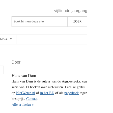
Header
vijftiende jaargang
Rechts
Z
Z
o
o
e
e
k
k
RIVACY
b
o
i
p
Primaire
n
d
Door:
Sidebar
n
e
e
z
Hans van Dam
n
Hans van Dam is de auteur van de Agnosereeks, een
e
d
serie van 13 boeken over niet-weten. Lees ze gratis
s
e
op
NietWeten.nl
of
in het BD
of als
paperback
tegen
i
z
kostprijs.
Contact
.
t
e
Alle artikelen »
e
s