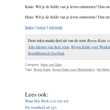
Katie: Wil je de liefde van je leven ontmoeten? Dan moe
Hans: Wil je de liefde van je leven ontmoeten? Dan moe
Index
|
vorige
|
volgende
Deze tekst maakt deel uit van de serie
Byron Katie v
Alle teksten van deze serie
.
Byron Katie voor Workah
Boeddhistisch Dagblad
.
Categorie:
Hans van Dam
Tags:
Byron Katie
,
Byron Katie voor Workaholics
,
het Werk
Lees ook:
Waar Het Werk is is een wil
De waarheid als ego