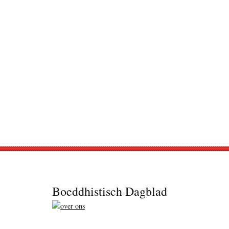
Footer
Boeddhistisch Dagblad