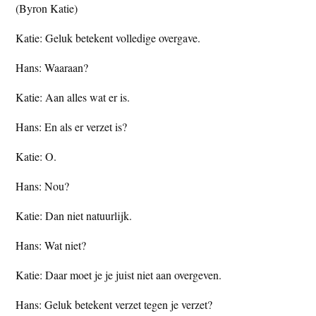
(Byron Katie)
t
e
e
s
Katie: Geluk betekent volledige overgave.
i
Hans: Waaraan?
t
e
Katie: Aan alles wat er is.
Hans: En als er verzet is?
Katie: O.
Hans: Nou?
Katie: Dan niet natuurlijk.
Hans: Wat niet?
Katie: Daar moet je je juist niet aan overgeven.
Hans: Geluk betekent verzet tegen je verzet?