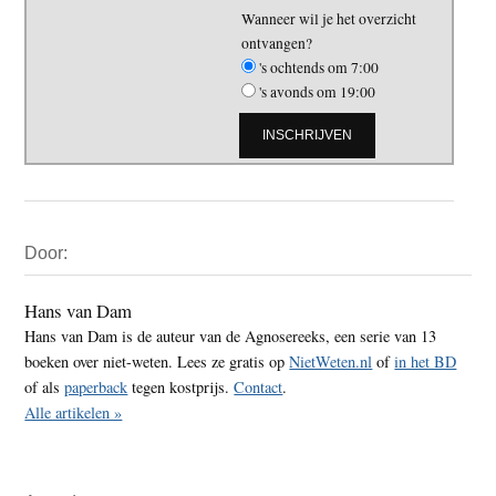
Wanneer wil je het overzicht
ontvangen?
's ochtends om 7:00
's avonds om 19:00
Primaire
Door:
Sidebar
Hans van Dam
Hans van Dam is de auteur van de Agnosereeks, een serie van 13
boeken over niet-weten. Lees ze gratis op
NietWeten.nl
of
in het BD
of als
paperback
tegen kostprijs.
Contact
.
Alle artikelen »