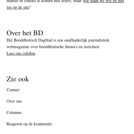
manier in contact te komen met lezers, maar
wat staan we wel en niet
toe op de site
?
Over het BD
Het Boeddhistisch Dagblad is een onafhankelijk journalistiek
webmagazine over boeddhistische thema’s en inzichten.
Lees ons colofon
.
Zie ook
Contact
Over ons
Columns
Reageren op de krantensite