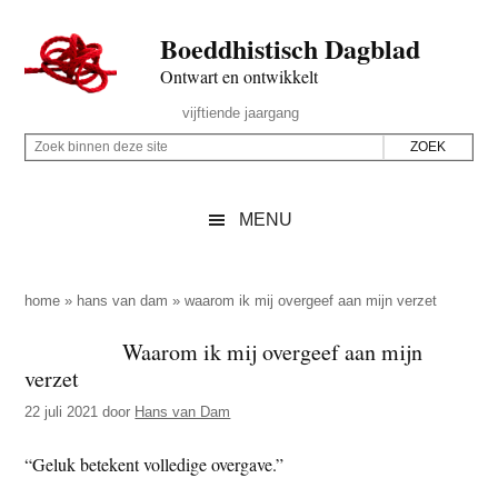
Door
Skip
Spring
Spring
Boeddhistisch Dagblad
naar
to
naar
naar
de
secondary
de
de
Ontwart en ontwikkelt
hoofd
menu
eerste
voettekst
Header
vijftiende jaargang
inhoud
sidebar
Rechts
Z
Z
o
o
e
e
MENU
k
k
b
o
i
p
home
»
hans van dam
»
waarom ik mij overgeef aan mijn verzet
n
d
Waarom ik mij overgeef aan mijn
n
e
verzet
e
z
n
22 juli 2021
door
Hans van Dam
e
d
s
“Geluk betekent volledige overgave.”
e
i
z