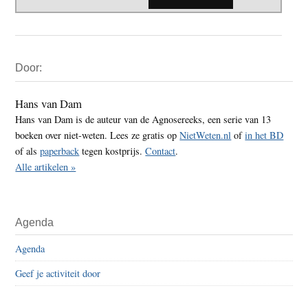
Primaire
Door:
Sidebar
Hans van Dam
Hans van Dam is de auteur van de Agnosereeks, een serie van 13
boeken over niet-weten. Lees ze gratis op
NietWeten.nl
of
in het BD
of als
paperback
tegen kostprijs.
Contact
.
Alle artikelen »
Agenda
Agenda
Geef je activiteit door