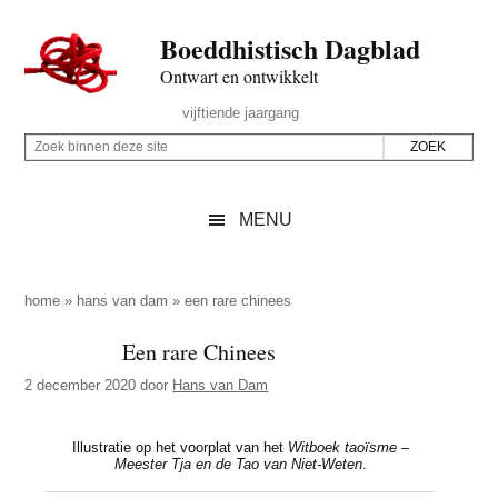
Door
Skip
Spring
Spring
Boeddhistisch Dagblad
naar
to
naar
naar
de
secondary
de
de
Ontwart en ontwikkelt
hoofd
menu
eerste
voettekst
Header
vijftiende jaargang
inhoud
sidebar
Rechts
Z
Z
o
o
e
e
MENU
k
k
b
o
i
p
home
»
hans van dam
»
een rare chinees
n
d
Een rare Chinees
n
e
e
2 december 2020
door
Hans van Dam
z
n
e
d
Illustratie op het voorplat van het
Witboek taoïsme –
s
e
Meester Tja en de Tao van Niet-Weten
.
i
z