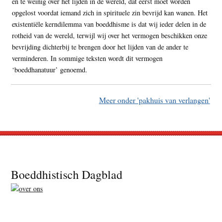
en te weinig over het lijden in de wereld, dat eerst moet worden
opgelost voordat iemand zich in spirituele zin bevrijd kan wanen. Het
existentiële kerndilemma van boeddhisme is dat wij ieder delen in de
rotheid van de wereld, terwijl wij over het vermogen beschikken onze
bevrijding dichterbij te brengen door het lijden van de ander te
verminderen. In sommige teksten wordt dit vermogen
‘boeddhanatuur’ genoemd.
Meer onder 'pakhuis van verlangen'
Footer
Boeddhistisch Dagblad