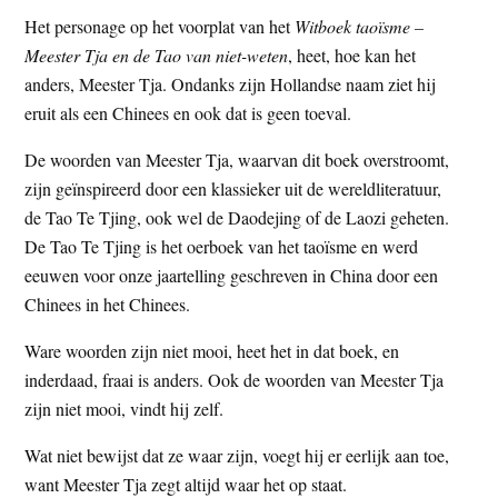
t
e
Het personage op het voorplat van het
Witboek taoïsme –
e
s
Meester Tja en de Tao van niet-weten
, heet, hoe kan het
i
anders, Meester Tja. Ondanks zijn Hollandse naam ziet hij
t
eruit als een Chinees en ook dat is geen toeval.
e
De woorden van Meester Tja, waarvan dit boek overstroomt,
zijn geïnspireerd door een klassieker uit de wereldliteratuur,
de Tao Te Tjing, ook wel de Daodejing of de Laozi geheten.
De Tao Te Tjing is het oerboek van het taoïsme en werd
eeuwen voor onze jaartelling geschreven in China door een
Chinees in het Chinees.
Ware woorden zijn niet mooi, heet het in dat boek, en
inderdaad, fraai is anders. Ook de woorden van Meester Tja
zijn niet mooi, vindt hij zelf.
Wat niet bewijst dat ze waar zijn, voegt hij er eerlijk aan toe,
want Meester Tja zegt altijd waar het op staat.