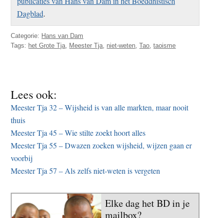
publicaties van Hans van Dam in het Boeddhistisch
Dagblad
.
Categorie:
Hans van Dam
Tags:
het Grote Tja
,
Meester Tja
,
niet-weten
,
Tao
,
taoisme
Lees ook:
Meester Tja 32 – Wijsheid is van alle markten, maar nooit
thuis
Meester Tja 45 – Wie stilte zoekt hoort alles
Meester Tja 55 – Dwazen zoeken wijsheid, wijzen gaan er
voorbij
Meester Tja 57 – Als zelfs niet-weten is vergeten
Elke dag het BD in je
mailbox?