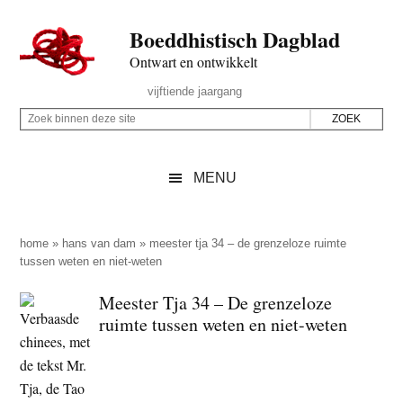
Door
Skip
Spring
Spring
Boeddhistisch Dagblad
naar
to
naar
naar
de
secondary
de
de
Ontwart en ontwikkelt
hoofd
menu
eerste
voettekst
Header
vijftiende jaargang
inhoud
sidebar
Rechts
Z
Z
o
o
e
e
MENU
k
k
b
o
i
p
home
»
hans van dam
»
meester tja 34 – de grenzeloze ruimte
n
tussen weten en niet-weten
d
n
e
Meester Tja 34 – De grenzeloze
e
z
ruimte tussen weten en niet-weten
n
e
d
s
e
i
z