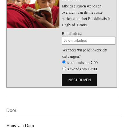
Elke dag sturen we je een
overzicht van de nieuwste
berichten op het Boeddhistisch
Dagblad. Gratis.
E-mailadres:
Wanneer wil je het overzicht
ontvangen?
's ochtends om 7:00
's avonds om 19:00
Primaire
Door:
Sidebar
Hans van Dam