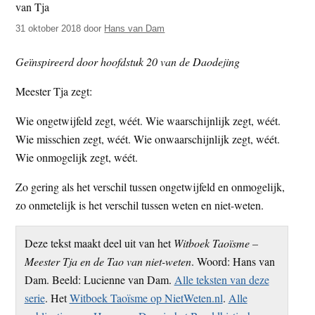
t
e
31 oktober 2018
door
Hans van Dam
e
s
i
Geïnspireerd door hoofdstuk 20 van de Daodejing
t
e
Meester Tja zegt:
Wie ongetwijfeld zegt, wéét. Wie waarschijnlijk zegt, wéét.
Wie misschien zegt, wéét. Wie onwaarschijnlijk zegt, wéét.
Wie onmogelijk zegt, wéét.
Zo gering als het verschil tussen ongetwijfeld en onmogelijk,
zo onmetelijk is het verschil tussen weten en niet-weten.
Deze tekst maakt deel uit van het
Witboek Taoïsme –
Meester Tja en de Tao van niet-weten
. Woord: Hans van
Dam. Beeld: Lucienne van Dam.
Alle teksten van deze
serie
. Het
Witboek Taoïsme op NietWeten.nl
.
Alle