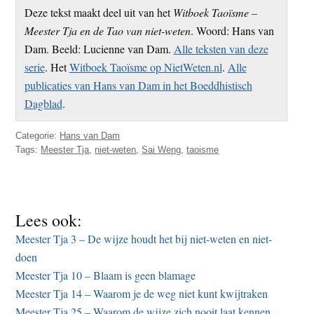
Deze tekst maakt deel uit van het
Witboek Taoïsme –
Meester Tja en de Tao van niet-weten
. Woord: Hans van
Dam. Beeld: Lucienne van Dam.
Alle teksten van deze
serie
. Het
Witboek Taoïsme op NietWeten.nl
.
Alle
publicaties van Hans van Dam in het Boeddhistisch
Dagblad
.
Categorie:
Hans van Dam
Tags:
Meester Tja
,
niet-weten
,
Sai Weng
,
taoisme
Lees ook:
Meester Tja 3 – De wijze houdt het bij niet-weten en niet-
doen
Meester Tja 10 – Blaam is geen blamage
Meester Tja 14 – Waarom je de weg niet kunt kwijtraken
Meester Tja 25 – Waarom de wijze zich nooit laat kennen