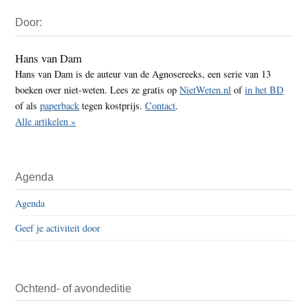
Primaire
Door:
Sidebar
Hans van Dam
Hans van Dam is de auteur van de Agnosereeks, een serie van 13
boeken over niet-weten. Lees ze gratis op
NietWeten.nl
of
in het BD
of als
paperback
tegen kostprijs.
Contact
.
Alle artikelen »
Agenda
Agenda
Geef je activiteit door
Ochtend- of avondeditie