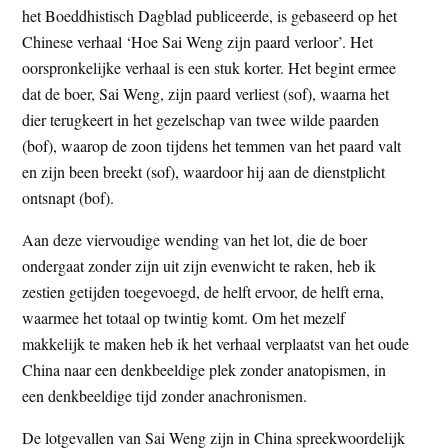
het Boeddhistisch Dagblad publiceerde, is gebaseerd op het
t
e
Chinese verhaal ‘Hoe Sai Weng zijn paard verloor’. Het
e
s
oorspronkelijke verhaal is een stuk korter. Het begint ermee
i
dat de boer, Sai Weng, zijn paard verliest (sof), waarna het
t
dier terugkeert in het gezelschap van twee wilde paarden
e
(bof), waarop de zoon tijdens het temmen van het paard valt
en zijn been breekt (sof), waardoor hij aan de dienstplicht
ontsnapt (bof).
Aan deze viervoudige wending van het lot, die de boer
ondergaat zonder zijn uit zijn evenwicht te raken, heb ik
zestien getijden toegevoegd, de helft ervoor, de helft erna,
waarmee het totaal op twintig komt. Om het mezelf
makkelijk te maken heb ik het verhaal verplaatst van het oude
China naar een denkbeeldige plek zonder anatopismen, in
een denkbeeldige tijd zonder anachronismen.
De lotgevallen van Sai Weng zijn in China spreekwoordelijk