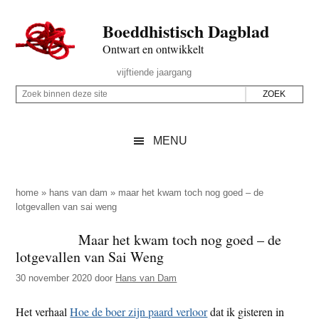
Door
Skip
Spring
Spring
Boeddhistisch Dagblad
naar
to
naar
naar
de
secondary
de
de
Ontwart en ontwikkelt
hoofd
menu
eerste
voettekst
Header
vijftiende jaargang
inhoud
sidebar
Rechts
Z
Z
o
o
e
e
MENU
k
k
b
o
i
p
home
»
hans van dam
»
maar het kwam toch nog goed – de
n
lotgevallen van sai weng
d
n
e
Maar het kwam toch nog goed – de
e
z
lotgevallen van Sai Weng
n
e
d
30 november 2020
door
Hans van Dam
s
e
i
Het verhaal
Hoe de boer zijn paard verloor
dat ik gisteren in
z