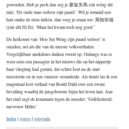
geworden. Heb je pech dan zeg je 塞翁失馬 (sài wēng shī
mǎ): ‘De oude man verloor zijn paard.’ Wil je iemand een
hart onder de riem steken, dan voeg je eraan toe: 焉知非福
(yān zhī fēi fú): ‘Maar het kwam toch nog goed.’
De herkomst van ‘Hoe Sai Weng zijn paard verloor’ is
onzeker, net als die van de meeste volksverhalen.
Vergelijkbare anekdotes duiken overal op. Onlangs was er
weer eens een passagier in het nieuws die op het nippertje
haar vliegtuig had gemist, dat echter kort na de start
neerstortte en in een vuurzee veranderde. Als tiener las ik een
magistraal kort verhaal van Roald Dahl over een zware
bevalling waarbij de pasgeborene bijna het leven laat. Aan
het eind zegt de kraamarts tegen de moeder: ‘Gefeliciteerd,
mevrouw Hitler.’
Index
|
vorige
|
volgende