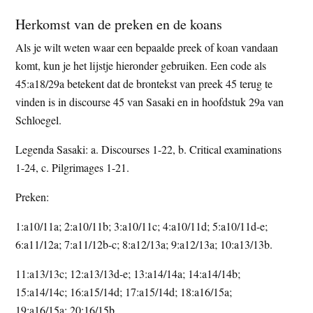
Herkomst van de preken en de koans
Als je wilt weten waar een bepaalde preek of koan vandaan
komt, kun je het lijstje hieronder gebruiken. Een code als
45:a18/29a betekent dat de brontekst van preek 45 terug te
vinden is in discourse 45 van Sasaki en in hoofdstuk 29a van
Schloegel.
Legenda Sasaki: a. Discourses 1-22, b. Critical examinations
1-24, c. Pilgrimages 1-21.
Preken:
1:a10/11a; 2:a10/11b; 3:a10/11c; 4:a10/11d; 5:a10/11d-e;
6:a11/12a; 7:a11/12b-c; 8:a12/13a; 9:a12/13a; 10:a13/13b.
11:a13/13c; 12:a13/13d-e; 13:a14/14a; 14:a14/14b;
15:a14/14c; 16:a15/14d; 17:a15/14d; 18:a16/15a;
19:a16/15a; 20:16/15b.