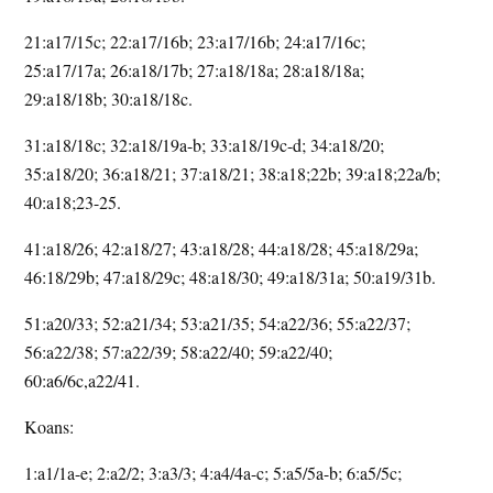
21:a17/15c; 22:a17/16b; 23:a17/16b; 24:a17/16c;
25:a17/17a; 26:a18/17b; 27:a18/18a; 28:a18/18a;
29:a18/18b; 30:a18/18c.
31:a18/18c; 32:a18/19a-b; 33:a18/19c-d; 34:a18/20;
35:a18/20; 36:a18/21; 37:a18/21; 38:a18;22b; 39:a18;22a/b;
40:a18;23-25.
41:a18/26; 42:a18/27; 43:a18/28; 44:a18/28; 45:a18/29a;
46:18/29b; 47:a18/29c; 48:a18/30; 49:a18/31a; 50:a19/31b.
51:a20/33; 52:a21/34; 53:a21/35; 54:a22/36; 55:a22/37;
56:a22/38; 57:a22/39; 58:a22/40; 59:a22/40;
60:a6/6c,a22/41.
Koans:
1:a1/1a-e; 2:a2/2; 3:a3/3; 4:a4/4a-c; 5:a5/5a-b; 6:a5/5c;