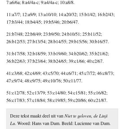
7:a6/6a; 8:a4/4a-c; 9:a4/4a-c; 10:a8/8.
11:a7/7; 12:a9/9; 13:a10/10; 14:a20/32; 15:b1/42; 16:b2/43;
17:b3/44; 18:b4/45; 19:b5/46; 20:b6/47.
21:b7/48; 22:b8/49; 23:b9/50; 24:b10/51; 25:b11/52;
26:b12/53; 27:b13/54; 28:b14/55; 29:b15/56; 30:b16/57.
31:b17/58; 32:b18/59; 33:b19/60; 34:b20/62; 35:b21/62;
36:b22/63; 37:b23/64; 38:b24/65; 39:c1/66; 40:c2/67.
41:c3/68; 42:c4/69; 43:c5/70; 44:c6/71; 45:c7/72; 46:c8/73;
47:c9/74; 48:c9/75; 49:c10/76; 50:c11/77.
51:c12/78; 52:c13/79; 53:c14/80; 54:c15/81; 55:c16/82;
56:c17/83; 57:c18/84; 58:c19/85; 59:c20/86; 60:c21/87.
Deze tekst maakt deel uit van
Niet te geloven, de Linji
Lu
. Woord: Hans van Dam. Beeld: Lucienne van Dam.