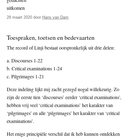
t
e
e
s
28 maart 2020
door
Hans van Dam
i
t
Toespraken, toetsen en bedevaarten
e
The record of Linji bestaat oorspronkelijk uit drie delen:
a. Discourses 1-22
b. Critical examinations 1-24
c. Pilgrimages 1-21
Deze indeling lijkt mij zacht gezegd nogal willekeurig. Zo
zijn de eerste tien ‘discourses’ eerder ‘critical examinations’,
hebben vrij veel ‘critical examinations’ het karakter van
‘pilgrimages’ en alle ‘pilgrimages’ het karakter van ‘critical
examinations’.
Het enige principiële verschil dat ik heb kunnen ontdekken