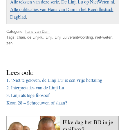
Alle teksten van deze serie
.
De Linji Lu op NietWeten.nl
.
Alle publicaties van Hans van Dam in het Boeddhistisch
Dagblad
.
Categorie:
Hans van Dam
Tags:
chan
,
de Linji-lu
,
Linji
,
Linji Lu verantwoording
,
niet-weten
,
zen
Lees ook:
1. ‘Niet te geloven, de Linji Lu’ is een vrije hertaling
2. Interpretaties van de Linji Lu
3. Linji als lege filosoof
Koan 28 – Schreeuwen of slaan?
Elke dag het BD in je
mailbox?