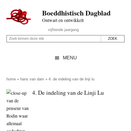
Door
Skip
Spring
Spring
Boeddhistisch Dagblad
naar
to
naar
naar
de
secondary
de
de
Ontwart en ontwikkelt
hoofd
menu
eerste
voettekst
Header
vijftiende jaargang
inhoud
sidebar
Rechts
Z
Z
o
o
e
e
MENU
k
k
b
o
i
p
home
»
hans van dam
»
4. de indeling van de linji lu
n
d
4. De indeling van de Linji Lu
n
e
e
z
n
e
d
s
e
i
z