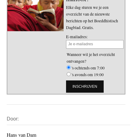
Elke dag sturen we je een
overzicht van de nieuwste
berichten op het Boeddhistisch
Dagblad. Gratis.
E-mailadres:
Wanneer wil je het overzicht
ontvangen?
's ochtends om 7:00
's avonds om 19:00
Primaire
Door:
Sidebar
Hans van Dam