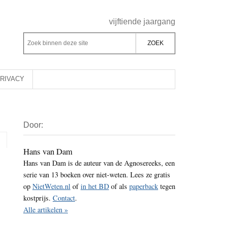
Header
vijftiende jaargang
Rechts
Z
Z
o
o
e
e
k
k
RIVACY
b
o
i
p
Primaire
n
d
Door:
Sidebar
n
e
e
z
Hans van Dam
n
Hans van Dam is de auteur van de Agnosereeks, een
e
d
serie van 13 boeken over niet-weten. Lees ze gratis
s
e
op
NietWeten.nl
of
in het BD
of als
paperback
tegen
i
z
kostprijs.
Contact
.
t
e
Alle artikelen »
e
s