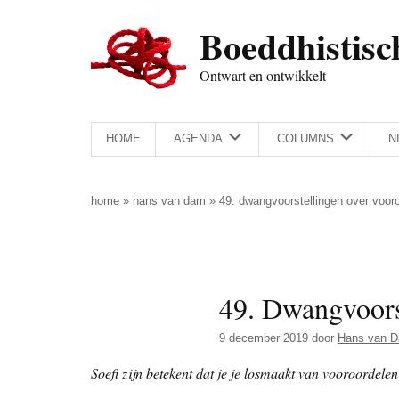
Door
Skip
Spring
Spring
Boeddhistisc
naar
to
naar
naar
de
secondary
de
de
Ontwart en ontwikkelt
hoofd
menu
eerste
voettekst
inhoud
sidebar
HOME
AGENDA
COLUMNS
N
home
»
hans van dam
»
49. dwangvoorstellingen over voor
49. Dwangvoors
9 december 2019
door
Hans van 
Soefi zijn betekent dat je je losmaakt van vooroordelen