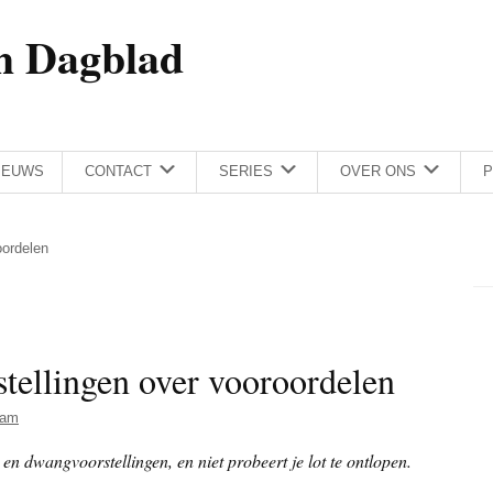
h Dagblad
IEUWS
CONTACT
SERIES
OVER ONS
P
oordelen
tellingen over vooroordelen
Dam
 en dwangvoorstellingen, en niet probeert je lot te ontlopen.