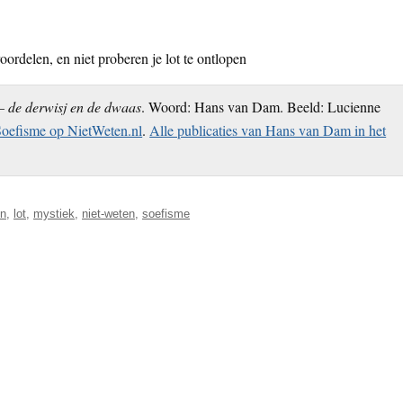
rdelen, en niet proberen je lot te ontlopen
– de derwisj en de dwaas
. Woord: Hans van Dam. Beeld: Lucienne
oefisme op NietWeten.nl
.
Alle publicaties van Hans van Dam in het
en
,
lot
,
mystiek
,
niet-weten
,
soefisme