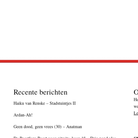
Recente berichten
O
He
Haiku van Renske – Stadstuintjes II
we
Le
Ardan-Ah!
Geen dood, geen vrees (30) – Anatman