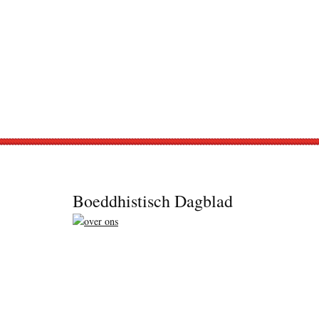
Footer
Boeddhistisch Dagblad