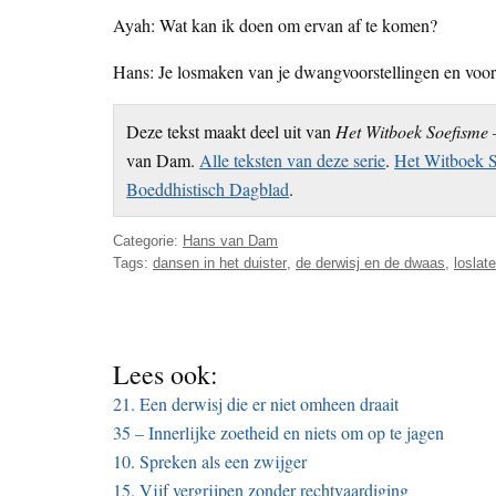
Ayah: Wat kan ik doen om ervan af te komen?
Hans: Je losmaken van je dwangvoorstellingen en vooroo
Deze tekst maakt deel uit van
Het Witboek Soefisme 
van Dam.
Alle teksten van deze serie
.
Het Witboek S
Boeddhistisch Dagblad
.
Categorie:
Hans van Dam
Tags:
dansen in het duister
,
de derwisj en de dwaas
,
loslat
Lees ook:
21. Een derwisj die er niet omheen draait
35 – Innerlijke zoetheid en niets om op te jagen
10. Spreken als een zwijger
15. Vijf vergrijpen zonder rechtvaardiging