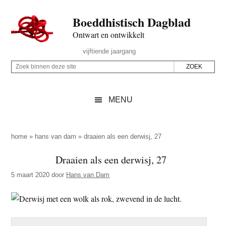
Door
Skip
Spring
Spring
Boeddhistisch Dagblad
naar
to
naar
naar
de
secondary
de
de
Ontwart en ontwikkelt
hoofd
menu
eerste
voettekst
Header
vijftiende jaargang
inhoud
sidebar
Rechts
Z
Z
o
o
e
e
MENU
k
k
b
o
i
p
home
»
hans van dam
»
draaien als een derwisj, 27
n
d
Draaien als een derwisj, 27
n
e
e
5 maart 2020
door
Hans van Dam
z
n
e
d
s
e
i
z