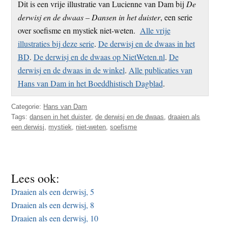
Dit is een vrije illustratie van Lucienne van Dam bij
De
t
e
derwisj en de dwaas – Dansen in het duister
, een serie
e
s
over soefisme en mystiek niet-weten.
Alle vrije
i
illustraties bij deze serie
.
De derwisj en de dwaas in het
t
BD
.
De derwisj en de dwaas op NietWeten.nl
.
De
e
derwisj en de dwaas in de winkel
.
Alle publicaties van
Hans van Dam in het Boeddhistisch Dagblad
.
Categorie:
Hans van Dam
Tags:
dansen in het duister
,
de derwisj en de dwaas
,
draaien als
een derwisj
,
mystiek
,
niet-weten
,
soefisme
Lees ook:
Draaien als een derwisj, 5
Draaien als een derwisj, 8
Draaien als een derwisj, 10