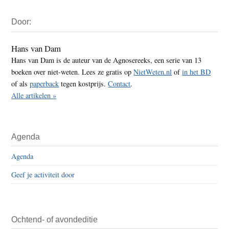
Primaire
Door:
Sidebar
Hans van Dam
Hans van Dam is de auteur van de Agnosereeks, een serie van 13
boeken over niet-weten. Lees ze gratis op
NietWeten.nl
of
in het BD
of als
paperback
tegen kostprijs.
Contact
.
Alle artikelen »
Agenda
Agenda
Geef je activiteit door
Ochtend- of avondeditie