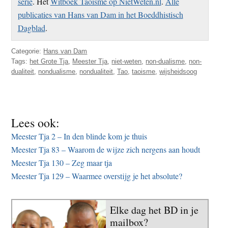
serie
. Het
Witboek Taoïsme op NietWeten.nl
.
Alle
publicaties van Hans van Dam in het Boeddhistisch
Dagblad
.
Categorie:
Hans van Dam
Tags:
het Grote Tja
,
Meester Tja
,
niet-weten
,
non-dualisme
,
non-
dualiteit
,
nondualisme
,
nondualiteit
,
Tao
,
taoisme
,
wijsheidsoog
Lees ook:
Meester Tja 2 – In den blinde kom je thuis
Meester Tja 83 – Waarom de wijze zich nergens aan houdt
Meester Tja 130 – Zeg maar tja
Meester Tja 129 – Waarmee overstijg je het absolute?
Elke dag het BD in je
mailbox?