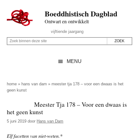
Door
Skip
Spring
Spring
Boeddhistisch Dagblad
naar
to
naar
naar
de
secondary
de
de
Ontwart en ontwikkelt
hoofd
menu
eerste
voettekst
Header
vijftiende jaargang
inhoud
sidebar
Rechts
Z
Z
o
o
e
e
MENU
k
k
b
o
i
p
home
»
hans van dam
»
meester tja 178 – voor een dwaas is het
n
geen kunst
d
n
e
Meester Tja 178 – Voor een dwaas is
e
z
het geen kunst
n
e
d
5 juni 2019
door
Hans van Dam
s
e
i
Elf facetten van niet-weten.*
z