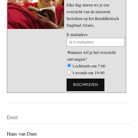
Elke dag sturen we je een
overzicht van de nieuwste
berichten op het Boeddhistisch
Dagblad. Gratis.
E-mailadres:
Wanneer wil je het overzicht
ontvangen?
's ochtends om 7:00
's avonds om 19:00
Primaire
Door:
Sidebar
Hans van Dam