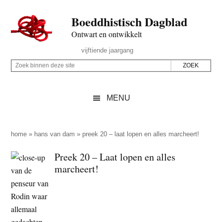
Door
Skip
Spring
Spring
Boeddhistisch Dagblad
naar
to
naar
naar
de
secondary
de
de
Ontwart en ontwikkelt
hoofd
menu
eerste
voettekst
Header
vijftiende jaargang
inhoud
sidebar
Rechts
Z
Z
o
o
e
e
MENU
k
k
b
o
i
p
home
»
hans van dam
»
preek 20 – laat lopen en alles marcheert!
n
d
Preek 20 – Laat lopen en alles
n
e
marcheert!
e
z
n
e
d
s
e
i
z