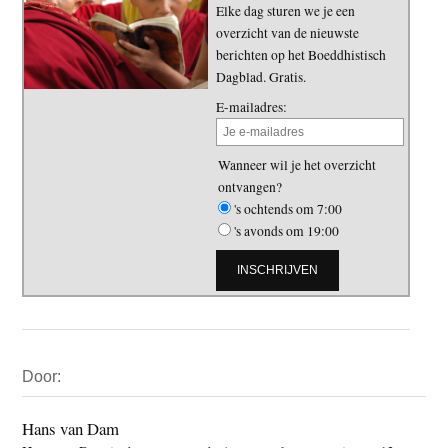
Elke dag sturen we je een
overzicht van de nieuwste
berichten op het Boeddhistisch
Dagblad. Gratis.
E-mailadres:
Wanneer wil je het overzicht
ontvangen?
's ochtends om 7:00
's avonds om 19:00
Primaire
Door:
Sidebar
Hans van Dam