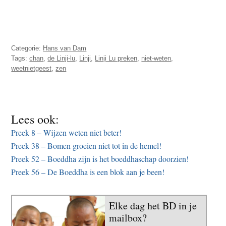
Categorie:
Hans van Dam
Tags:
chan
,
de Linji-lu
,
Linji
,
Linji Lu preken
,
niet-weten
,
weetnietgeest
,
zen
Lees ook:
Preek 8 – Wijzen weten niet beter!
Preek 38 – Bomen groeien niet tot in de hemel!
Preek 52 – Boeddha zijn is het boeddhaschap doorzien!
Preek 56 – De Boeddha is een blok aan je been!
Elke dag het BD in je
mailbox?