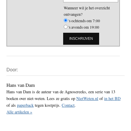
Wanneer wil je het overzicht
ontvangen?
's ochtends om 7:00
's avonds om 19:00
Primaire
Door:
Sidebar
Hans van Dam
Hans van Dam is de auteur van de Agnosereeks, een serie van 13
boeken over niet-weten. Lees ze gratis op
NietWeten.nl
of
in het BD
of als
paperback
tegen kostprijs.
Contact
.
Alle artikelen »