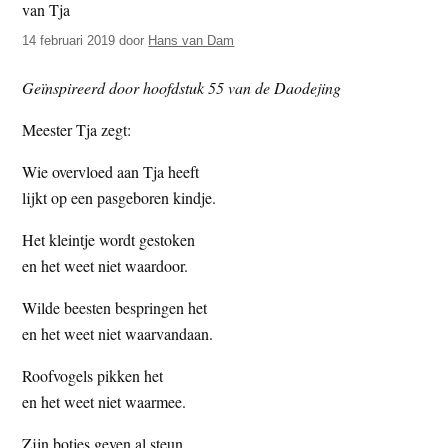
t
e
14 februari 2019
door
Hans van Dam
e
s
i
Geïnspireerd door hoofdstuk 55 van de Daodejing
t
e
Meester Tja zegt:
Wie overvloed aan Tja heeft
lijkt op een pasgeboren kindje.
Het kleintje wordt gestoken
en het weet niet waardoor.
Wilde beesten bespringen het
en het weet niet waarvandaan.
Roofvogels pikken het
en het weet niet waarmee.
Zijn botjes geven al steun