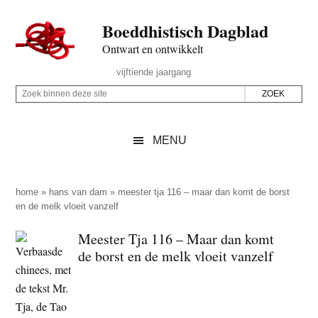
Door
Skip
Spring
Spring
Boeddhistisch Dagblad
naar
to
naar
naar
de
secondary
de
de
Ontwart en ontwikkelt
hoofd
menu
eerste
voettekst
Header
vijftiende jaargang
inhoud
sidebar
Rechts
Z
Z
o
o
e
e
MENU
k
k
b
o
i
p
home
»
hans van dam
»
meester tja 116 – maar dan komt de borst
n
en de melk vloeit vanzelf
d
n
e
Meester Tja 116 – Maar dan komt
e
z
de borst en de melk vloeit vanzelf
n
e
d
s
e
i
z