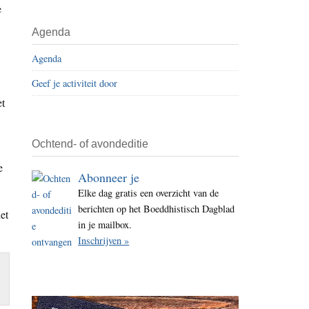
e
i
t
Agenda
e
Agenda
Geef je activiteit door
et
Ochtend- of avondeditie
e
Abonneer je
Elke dag gratis een overzicht van de
berichten op het Boeddhistisch Dagblad
et
in je mailbox.
Inschrijven »