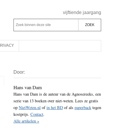
Header
vijftiende jaargang
Rechts
Z
Z
o
o
e
e
k
k
RIVACY
b
o
i
p
Primaire
n
d
Door:
Sidebar
n
e
e
z
Hans van Dam
n
Hans van Dam is de auteur van de Agnosereeks, een
e
d
serie van 13 boeken over niet-weten. Lees ze gratis
s
e
op
NietWeten.nl
of
in het BD
of als
paperback
tegen
i
z
kostprijs.
Contact
.
t
e
Alle artikelen »
e
s