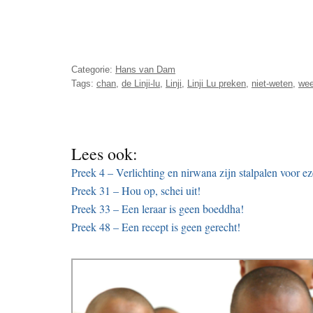
Categorie:
Hans van Dam
Tags:
chan
,
de Linji-lu
,
Linji
,
Linji Lu preken
,
niet-weten
,
wee
Lees ook:
Preek 4 – Verlichting en nirwana zijn stalpalen voor ez
Preek 31 – Hou op, schei uit!
Preek 33 – Een leraar is geen boeddha!
Preek 48 – Een recept is geen gerecht!