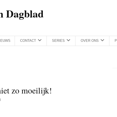
h Dagblad
IEUWS
CONTACT
SERIES
OVER ONS
P
iet zo moeilijk!
m