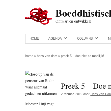
Door
Skip
Spring
Spring
Boeddhistisc
naar
to
naar
naar
de
secondary
de
de
Ontwart en ontwikkelt
hoofd
menu
eerste
voettekst
inhoud
sidebar
HOME
AGENDA
COLUMNS
N
home
»
hans van dam
»
preek 5 – doe niet zo moeilijk!
Preek 5 – Doe n
2 februari 2019
door
Hans van Da
Meester Linji zegt: