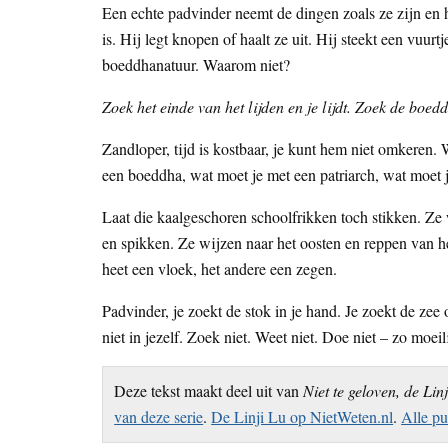
Een echte padvinder neemt de dingen zoals ze zijn en han
is. Hij legt knopen of haalt ze uit. Hij steekt een vuur
boeddhanatuur. Waarom niet?
Zoek het einde van het lijden en je lijdt. Zoek de boe
Zandloper, tijd is kostbaar, je kunt hem niet omkeren.
een boeddha, wat moet je met een patriarch, wat moet j
Laat die kaalgeschoren schoolfrikken toch stikken. Ze
en spikken. Ze wijzen naar het oosten en reppen van he
heet een vloek, het andere een zegen.
Padvinder, je zoekt de stok in je hand. Je zoekt de zee o
niet in jezelf. Zoek niet. Weet niet. Doe niet – zo moeil
Deze tekst maakt deel uit van
Niet te geloven, de Lin
van deze serie
.
De Linji Lu op NietWeten.nl
.
Alle pu