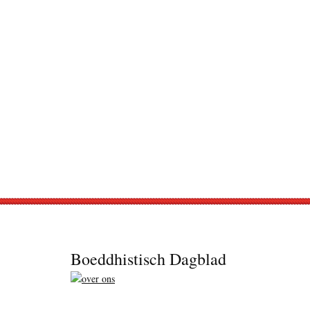
Footer
Boeddhistisch Dagblad