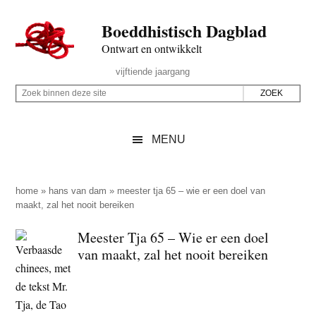
Door
Skip
Spring
Spring
Boeddhistisch Dagblad
naar
to
naar
naar
de
secondary
de
de
Ontwart en ontwikkelt
hoofd
menu
eerste
voettekst
Header
vijftiende jaargang
inhoud
sidebar
Rechts
Z
Z
o
o
e
e
MENU
k
k
b
o
i
p
home
»
hans van dam
»
meester tja 65 – wie er een doel van
n
maakt, zal het nooit bereiken
d
n
e
Meester Tja 65 – Wie er een doel
e
z
van maakt, zal het nooit bereiken
n
e
d
s
e
i
z