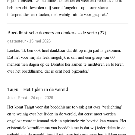
bijeenkomsten. De meditatie-ochtenden en weekend-retraites die ik
heb bezocht, leverden mij vooral 'ongeloof op – over starre
interpretaties en rituelen, met weinig ruimte voor gesprek.'
Boeddhistische doeners en denkers – de serie (27)
gastauteur - 15 mei 2026
Loekie: 'Ik ben ook heel dankbaar dat dit op mijn pad is gekomen.
Dat het voor mij als leek mogelijk is om met een groep van 60
mensen tien dagen op de Drentse hei samen te mediteren en te leren
over het boeddhisme, dat is echt heel bijzonder.’
Taigu – Het lijden in de wereld
Jules Prast - 24 april 2026
Het komt Taigu voor dat boeddhisme te vaak gaat over ‘verlichting’
en te weinig over het lijden in de wereld, dat eerst moet worden
opgelost voordat iemand zich in spirituele zin bevrijd kan wanen. Het
existentiële kerndilemma van boeddhisme is dat wij ieder delen in de
rotheid van de wereld, terwijl wij over het vermogen beschikken onze