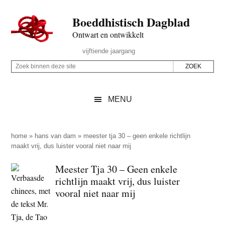
Door
Skip
Spring
Spring
Boeddhistisch Dagblad
naar
to
naar
naar
de
secondary
de
de
Ontwart en ontwikkelt
hoofd
menu
eerste
voettekst
Header
vijftiende jaargang
inhoud
sidebar
Rechts
Z
Z
o
o
e
e
MENU
k
k
b
o
i
p
home
»
hans van dam
»
meester tja 30 – geen enkele richtlijn
n
maakt vrij, dus luister vooral niet naar mij
d
n
e
Meester Tja 30 – Geen enkele
e
z
richtlijn maakt vrij, dus luister
n
e
vooral niet naar mij
d
s
e
i
z