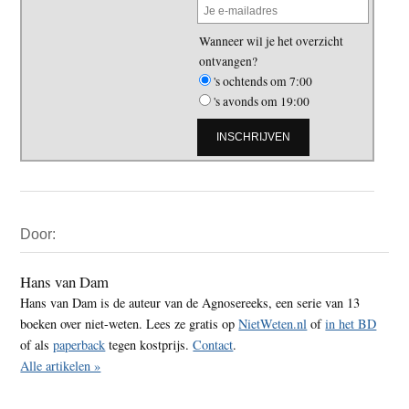
Wanneer wil je het overzicht
ontvangen?
's ochtends om 7:00
's avonds om 19:00
Primaire
Door:
Sidebar
Hans van Dam
Hans van Dam is de auteur van de Agnosereeks, een serie van 13
boeken over niet-weten. Lees ze gratis op
NietWeten.nl
of
in het BD
of als
paperback
tegen kostprijs.
Contact
.
Alle artikelen »