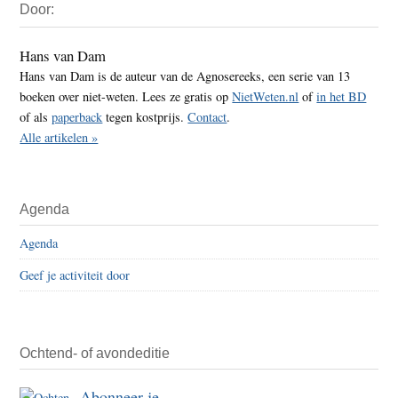
Door:
Sidebar
Hans van Dam
Hans van Dam is de auteur van de Agnosereeks, een serie van 13
boeken over niet-weten. Lees ze gratis op
NietWeten.nl
of
in het BD
of als
paperback
tegen kostprijs.
Contact
.
Alle artikelen »
Agenda
Agenda
Geef je activiteit door
Ochtend- of avondeditie
Abonneer je