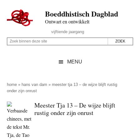
Door
Skip
Spring
Spring
Boeddhistisch Dagblad
naar
to
naar
naar
de
secondary
de
de
Ontwart en ontwikkelt
hoofd
menu
eerste
voettekst
Header
vijftiende jaargang
inhoud
sidebar
Rechts
Z
Z
o
o
e
e
MENU
k
k
b
o
i
p
home
»
hans van dam
»
meester tja 13 – de wijze blijft rustig
n
onder zijn onrust
d
n
e
Meester Tja 13 – De wijze blijft
e
z
rustig onder zijn onrust
n
e
d
s
e
i
z