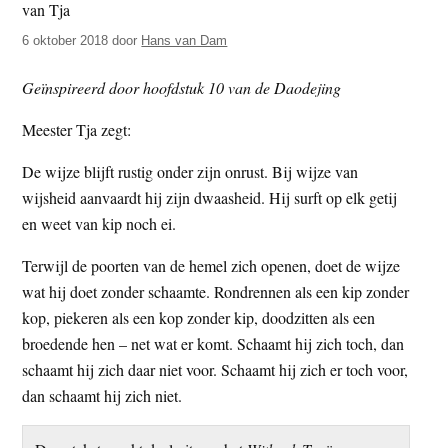
t
e
6 oktober 2018
door
Hans van Dam
e
s
i
Geïnspireerd door hoofdstuk 10 van de Daodejing
t
e
Meester Tja zegt:
De wijze blijft rustig onder zijn onrust. Bij wijze van
wijsheid aanvaardt hij zijn dwaasheid. Hij surft op elk getij
en weet van kip noch ei.
Terwijl de poorten van de hemel zich openen, doet de wijze
wat hij doet zonder schaamte. Rondrennen als een kip zonder
kop, piekeren als een kop zonder kip, doodzitten als een
broedende hen – net wat er komt. Schaamt hij zich toch, dan
schaamt hij zich daar niet voor. Schaamt hij zich er toch voor,
dan schaamt hij zich niet.