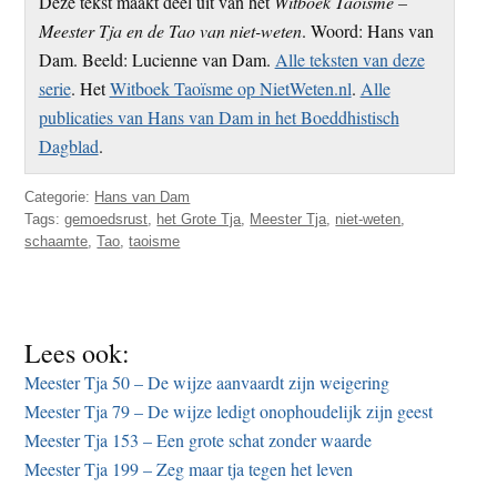
Deze tekst maakt deel uit van het
Witboek Taoïsme –
Meester Tja en de Tao van niet-weten
. Woord: Hans van
Dam. Beeld: Lucienne van Dam.
Alle teksten van deze
serie
. Het
Witboek Taoïsme op NietWeten.nl
.
Alle
publicaties van Hans van Dam in het Boeddhistisch
Dagblad
.
Categorie:
Hans van Dam
Tags:
gemoedsrust
,
het Grote Tja
,
Meester Tja
,
niet-weten
,
schaamte
,
Tao
,
taoisme
Lees ook:
Meester Tja 50 – De wijze aanvaardt zijn weigering
Meester Tja 79 – De wijze ledigt onophoudelijk zijn geest
Meester Tja 153 – Een grote schat zonder waarde
Meester Tja 199 – Zeg maar tja tegen het leven