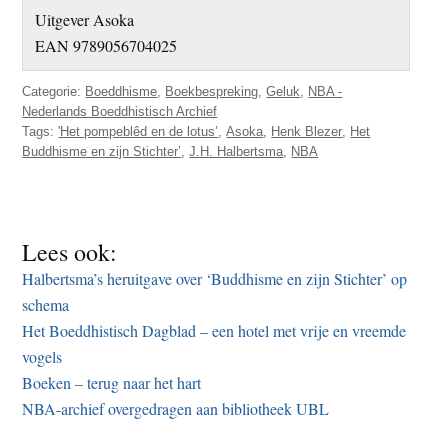
Uitgever Asoka
EAN 9789056704025
Categorie:
Boeddhisme
,
Boekbespreking
,
Geluk
,
NBA -
Nederlands Boeddhistisch Archief
Tags:
'Het pompeblêd en de lotus’
,
Asoka
,
Henk Blezer
,
Het
Buddhisme en zijn Stichter’
,
J.H. Halbertsma
,
NBA
Lees ook:
Halbertsma’s heruitgave over ‘Buddhisme en zijn Stichter’ op
schema
Het Boeddhistisch Dagblad – een hotel met vrije en vreemde
vogels
Boeken – terug naar het hart
NBA-archief overgedragen aan bibliotheek UBL