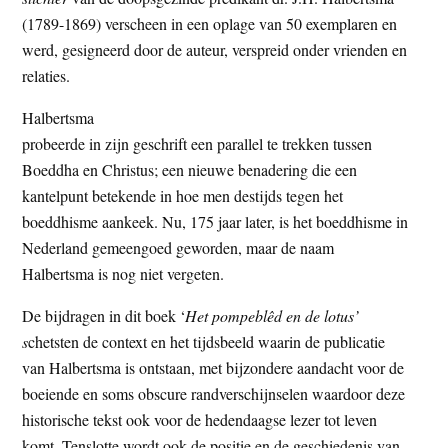
t
e
(1789-1869) verscheen in een oplage van 50 exemplaren en
e
s
werd, gesigneerd door de auteur, verspreid onder vrienden en
i
relaties.
t
Halbertsma
e
probeerde in zijn geschrift een parallel te trekken tussen
Boeddha en Christus; een nieuwe benadering die een
kantelpunt betekende in hoe men destijds tegen het
boeddhisme aankeek. Nu, 175 jaar later, is het boeddhisme in
Nederland gemeengoed geworden, maar de naam
Halbertsma is nog niet vergeten.
De bijdragen in dit boek ‘
Het pompeblêd en de lotus’
s
chetsten de context en het tijdsbeeld waarin de publicatie
van Halbertsma is ontstaan, met bijzondere aandacht voor de
boeiende en soms obscure randverschijnselen waardoor deze
historische tekst ook voor de hedendaagse lezer tot leven
komt. Tenslotte wordt ook de positie en de geschiedenis van