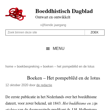
Door
Skip
Spring
Spring
Boeddhistisch Dagblad
naar
to
naar
naar
de
secondary
de
de
Ontwart en ontwikkelt
hoofd
menu
eerste
voettekst
Header
vijftiende jaargang
inhoud
sidebar
Rechts
Z
Z
o
o
e
e
MENU
k
k
b
o
i
p
home
»
boekbespreking
»
boeken – het pompeblêd en de lotus
n
d
Boeken – Het pompeblêd en de lotus
n
e
e
12 oktober 2020
door
de redactie
z
n
e
d
De eerste publicatie in het Nederlands over het boeddhisme
s
e
dateert, voor zover bekend, uit 1843.
Het buddhisme en zijn
i
z
stichter
van de doopsgezinde predikant dr. J.H. Halbertsma