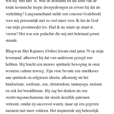
wat hij ‘niet niet’ is. Was de Boeddha tot die kern van de
totale kosmische leegte doorgedrongen en ervoer hij dat als
verlichting? Langzamerhand stelde een concreet Godsbeeld
voor mij persoonlijk niet zo veel meer voor. Ik liet de God
van mijn grootmoeder los. Had ik nu smart op smart te
vrezen? Het was een gedachte die mij niet helemaal gerust
stemde.
Bhagwan Shri Rajsnees (Oshio) kwam eind jaren 70 op mijn
levenspad, alhoewel hij dat vast andersom gezegd zou
hebben. Hij bracht een nieuwe spirituele beweging in onze
westerse cultuur teweeg. Zijn visie bevatte een smeltkroes
aan spirituele en religieuze ideeën, afkomstig uit het
hindoeïsme, soefisme, zen, christendom, tantrayoga, taoïsme
en ook het boeddhisme. Hij zag het denken als een
overlevingsmechanisme dat steeds dezelfde patronen
vertoont, omdat zij succesvol waren, maar op een gegeven
moment niet meer voldoen. Het inspireerde mij behoorlijk.