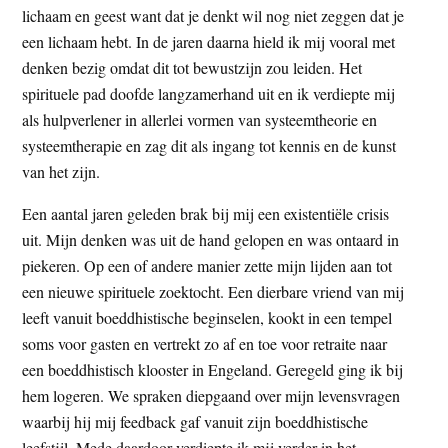
lichaam en geest want dat je denkt wil nog niet zeggen dat je
een lichaam hebt. In de jaren daarna hield ik mij vooral met
denken bezig omdat dit tot bewustzijn zou leiden. Het
spirituele pad doofde langzamerhand uit en ik verdiepte mij
als hulpverlener in allerlei vormen van systeemtheorie en
systeemtherapie en zag dit als ingang tot kennis en de kunst
van het zijn.
Een aantal jaren geleden brak bij mij een existentiële crisis
uit. Mijn denken was uit de hand gelopen en was ontaard in
piekeren. Op een of andere manier zette mijn lijden aan tot
een nieuwe spirituele zoektocht. Een dierbare vriend van mij
leeft vanuit boeddhistische beginselen, kookt in een tempel
soms voor gasten en vertrekt zo af en toe voor retraite naar
een boeddhistisch klooster in Engeland. Geregeld ging ik bij
hem logeren. We spraken diepgaand over mijn levensvragen
waarbij hij mij feedback gaf vanuit zijn boeddhistische
leefstijl. Mede daardoor verdiepte ik mij verder in het