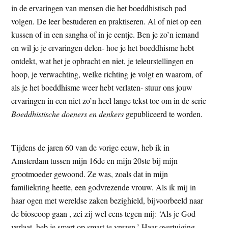
in de ervaringen van mensen die het boeddhistisch pad
t
e
volgen. De leer bestuderen en praktiseren. Al of niet op een
e
s
kussen of in een sangha of in je eentje. Ben je zo’n iemand
i
en wil je je ervaringen delen- hoe je het boeddhisme hebt
t
ontdekt, wat het je opbracht en niet, je teleurstellingen en
e
hoop, je verwachting, welke richting je volgt en waarom, of
als je het boeddhisme weer hebt verlaten- stuur ons jouw
ervaringen in een niet zo’n heel lange tekst toe om in de serie
Boeddhistische doeners en denkers
gepubliceerd te worden.
Tijdens de jaren 60 van de vorige eeuw, heb ik in
Amsterdam tussen mijn 16de en mijn 20ste bij mijn
grootmoeder gewoond. Ze was, zoals dat in mijn
familiekring heette, een godvrezende vrouw. Als ik mij in
haar ogen met wereldse zaken bezighield, bijvoorbeeld naar
de bioscoop gaan , zei zij wel eens tegen mij: ‘Als je God
verlaat, heb je smart op smart te vrezen.’ Haar overtuiging