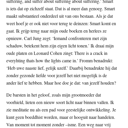
suffering, and suffer about suffering about suffering.’ Smart
is iets dat op zichzelf staat. Dat is al meer dan genoeg. Smart
maakt substantieel onderdeel uit van ons bestaan. Als je dat
weet hoef je er ook niet voor terug te deinzen: Smart komt en
gaat. Ik grijp terug naar mijn oude boeken en herlees ze
opnieuw. Carl Jung zegt: ‘Iemand confronteren met zijn
schaduw, betekent hem zijn eigen licht tonen.’ Ik draai mijn
oude platen en Leonard Cohen zingt: There is a crack in
everyhting thats how the lights came in.’ Fromm benadrukt:
‘Heb uwe naaste lief, gelijk uzelf.’ Daarbij benadrukte hij dat
zonder gezonde liefde voor jezelf het niet mogelijk is de
ander lief te hebben. Maar hoe doe je dat: van jezelf houden?
De barsten in het geloof, zoals mijn grootmoeder dat
voorhield, lieten een nieuw soort licht naar binnen vallen. Ik
zie meditatie nu als een pad voor geestelijke ontwikkeling. Je
kunt geen boeddhist worden, maar er hooguit naar handelen.
Van moment tot moment zonder –isme. Een weg naar vrij