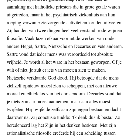
aanraking met katholieke priesters die in grote getale waren
uitgetreden, maar in het psychiatrisch ziekenhuis aan hun
roeping verwante zielzorgende activiteiten konden uitvoeren.
Zij hadden van twee dingen heel veel verstand: rode wijn en
filosofie. Vaak lazen elkaar voor uit de werken van onder
andere Hegel, Sartre, Nietzsche en Decartes en vele anderen.
Sartre vond dat ieder mens was veroordeeld tot absolute
vrijheid. Je wordt al het ware in het bestaan geworpen. Of je
wilt of niet, je zult er iets van moeten zien te maken.
Nietzsche verklaarde God dood. Hij betoogde dat de mens
zichzelf opnieuw moest zien te scheppen, met een nieuwe
moraal en ethiek los van het christendom. Decartes vond dat
je niets zomaar moest aannemen, maar aan alles moest
twijfelen. Hij twijfelde zelfs aan zijn eigen bestaan en dacht
daarover na. Zij conclusie luidde: ‘Ik denk dus ik besta.’ Zo
beredeneerd lag het Zijn in het denken besloten. Met zijn
rationalistische filosofie creëerde hij een scheiding tussen