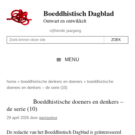
Door
Skip
Spring
Spring
Boeddhistisch Dagblad
naar
to
naar
naar
de
secondary
de
de
Ontwart en ontwikkelt
hoofd
menu
eerste
voettekst
Header
vijftiende jaargang
inhoud
sidebar
Rechts
Z
Z
o
o
e
e
MENU
k
k
b
o
i
p
home
»
boeddhistische denkers en doeners
»
boeddhistische
n
doeners en denkers – de serie (10)
d
n
e
Boeddhistische doeners en denkers –
e
z
de serie (10)
n
e
d
29 april 2026
door
gastauteur
s
e
i
De redactie van het Boeddhistisch Dagblad is geïnteresseerd
z