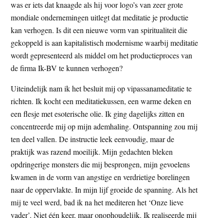
was er iets dat knaagde als hij voor logo’s van zeer grote
mondiale ondernemingen uitlegt dat meditatie je productie
kan verhogen. Is dit een nieuwe vorm van spiritualiteit die
gekoppeld is aan kapitalistisch modernisme waarbij meditatie
wordt gepresenteerd als middel om het productieproces van
de firma Ik-BV te kunnen verhogen?
Uiteindelijk nam ik het besluit mij op vipassanameditatie te
richten. Ik kocht een meditatiekussen, een warme deken en
een flesje met esoterische olie. Ik ging dagelijks zitten en
concentreerde mij op mijn ademhaling. Ontspanning zou mij
ten deel vallen. De instructie leek eenvoudig, maar de
praktijk was razend moeilijk. Mijn gedachten bleken
opdringerige monsters die mij besprongen, mijn gevoelens
kwamen in de vorm van angstige en verdrietige borelingen
naar de oppervlakte. In mijn lijf groeide de spanning. Als het
mij te veel werd, bad ik na het mediteren het ‘Onze lieve
vader’. Niet één keer, maar onophoudelijk. Ik realiseerde mij