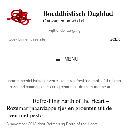
Door
Skip
Spring
Spring
Boeddhistisch Dagblad
naar
to
naar
naar
de
secondary
de
de
Ontwart en ontwikkelt
hoofd
menu
eerste
voettekst
Header
vijftiende jaargang
inhoud
sidebar
Rechts
Z
Z
o
o
e
e
MENU
k
k
b
o
i
p
home
»
boeddhistisch leven
»
b'eter
»
refreshing earth of the heart
n
– rozemarijnaardappeltjes en groenten uit de oven met pesto
d
n
e
Refreshing Earth of the Heart –
e
z
Rozemarijnaardappeltjes en groenten uit de
n
e
oven met pesto
d
s
3 november 2018
door
Refreshing Earth of the Heart
e
i
z