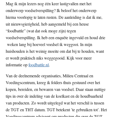
Mag ik mijn lezers nog één keer lastigvallen met het
t
e
onderwerp voedselverspilling? Ik beloof het onderwerp
e
s
hierna voorlopig te laten rusten. De aanleiding is dat ik me,
i
uit nieuwsgierigheid, heb aangemeld bij een heuse
t
“foodbattle” (wat dat ook moge zijn) tegen
e
voedselverspilling. Ik heb een enquête ingevuld en houd drie
weken lang bij hoeveel voedsel ik weggooi. In mijn
huishouden is het weinig moeite om dat bij te houden, want
er wordt praktisch niks weggegooid. Kijk voor meer
informatie op
foodbattle.nl
.
Van de deelnemende organisaties, Milieu Centraal en
Voedingscentrum, kreeg ik folders thuis gestuurd over het
kopen, bereiden, en bewaren van voedsel. Daar staan nuttige
tips in over de indeling van de koelkast en de houdbaarheid
van producten. Zo wordt uitgelegd wat het verschil is tussen
de TGT en THT datum. TGT betekent ’te gebruiken tot’. Het
Voedingscentrum adviseert om producten die over de TGT