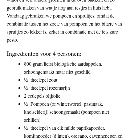
gebruik maken van wat je nog aan restjes in huis hebt.
Vandaag gebruiken we pompoen en spruitjes, omdat de
combinatie tussen het zoete van pompoen en het bittere van
spruitjes zo lekker is, zeker in combinatie met de iets zure
pesto.
Ingrediënten voor 4 personen:
800 gram liefst biologische aardappelen,
schoongemaakt maar niet geschild
½ theelepel zout
½ theelepel rozemarijn
2 eetlepels olijfolie
½ Pompoen (of winterwortel, pastinaak,
knolselderij) schoongemaakt (pompoen niet
schillen)
½ theelepel van elk milde paprikapoeder,
komijnpoeder (djinten), oregano, cayennepeper, en