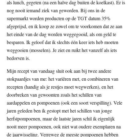
als lunch, gegeten (na een halve dag buiten de koelkast). Er is
nog nooit iemand ziek van geworden. Bij ons in de
supermarkt worden producten op de TGT datum 35%
afgeprijsd, en ik koop ze zowel om te voorkomen dat ze aan
het einde van de dag worden weggegooid, als om geld te
besparen. Ik geloof dat ik slechts één keer iets heb moeten
weggooien (mosselen). Je ziet en ruikt het vanzelf als iets
bedorven is.
Mijn recept van vandaag sluit ook aan bij twee andere
stokpaardjes van me: het variëren met, en combineren van
recepten (handig als je restjes moet wegwerken), en het
doorbreken van gewoonten zoals het schillen van
aardappelen en pompoenen (ook een soort verspilling). Vele
jaren geleden ben ik gestopt met het schillen van jonge
herfstpompoenen, maar de laatste jaren schil ik eigenlijk
nooit meer pompoenen, ook niet wat oudere exemplaren na
de jaarwisseling. Verreweg de meeste pompoenen hebben