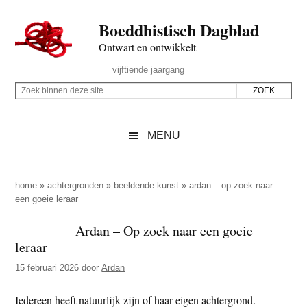
Door
Skip
Spring
Spring
Boeddhistisch Dagblad
naar
to
naar
naar
de
secondary
de
de
Ontwart en ontwikkelt
hoofd
menu
eerste
voettekst
Header
vijftiende jaargang
inhoud
sidebar
Rechts
Z
Z
o
o
e
e
MENU
k
k
b
o
i
p
home
»
achtergronden
»
beeldende kunst
»
ardan – op zoek naar
n
een goeie leraar
d
n
e
Ardan – Op zoek naar een goeie
e
z
leraar
n
e
d
15 februari 2026
door
Ardan
s
e
i
Iedereen heeft natuurlijk zijn of haar eigen achtergrond.
z