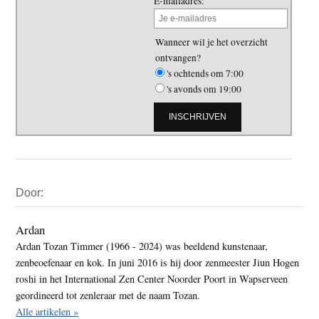
E-mailadres:
Wanneer wil je het overzicht
ontvangen?
's ochtends om 7:00
's avonds om 19:00
Primaire
Door:
Sidebar
Ardan
Ardan Tozan Timmer (1966 - 2024) was beeldend kunstenaar,
zenbeoefenaar en kok. In juni 2016 is hij door zenmeester Jiun Hogen
roshi in het International Zen Center Noorder Poort in Wapserveen
geordineerd tot zenleraar met de naam Tozan.
Alle artikelen »