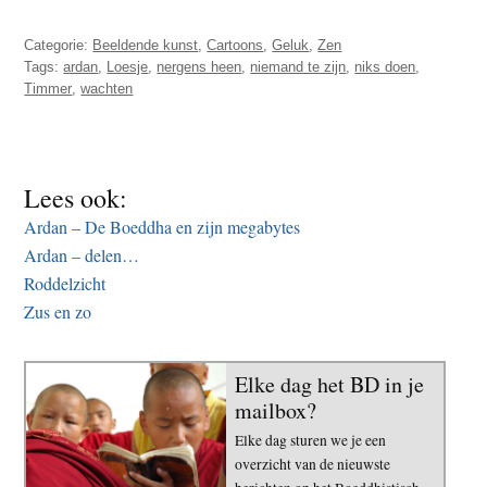
Categorie:
Beeldende kunst
,
Cartoons
,
Geluk
,
Zen
Tags:
ardan
,
Loesje
,
nergens heen
,
niemand te zijn
,
niks doen
,
Timmer
,
wachten
Lees ook:
Ardan – De Boeddha en zijn megabytes
Ardan – delen…
Roddelzicht
Zus en zo
Elke dag het BD in je
mailbox?
Elke dag sturen we je een
overzicht van de nieuwste