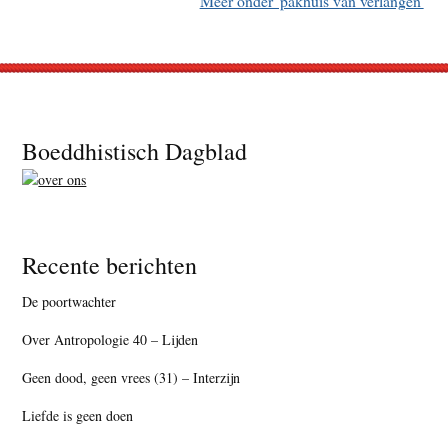
Meer onder 'pakhuis van verlangen'
Footer
Boeddhistisch Dagblad
Recente berichten
De poortwachter
Over Antropologie 40 – Lijden
Geen dood, geen vrees (31) – Interzijn
Liefde is geen doen