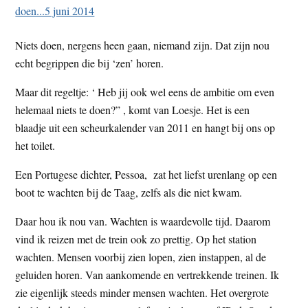
t
e
e
s
Niets doen, nergens heen gaan, niemand zijn. Dat zijn nou
i
echt begrippen die bij ‘zen’ horen.
t
e
Maar dit regeltje: ‘ Heb jij ook wel eens de ambitie om even
helemaal niets te doen?” , komt van Loesje. Het is een
blaadje uit een scheurkalender van 2011 en hangt bij ons op
het toilet.
Een Portugese dichter, Pessoa, zat het liefst urenlang op een
boot te wachten bij de Taag, zelfs als die niet kwam.
Daar hou ik nou van. Wachten is waardevolle tijd. Daarom
vind ik reizen met de trein ook zo prettig. Op het station
wachten. Mensen voorbij zien lopen, zien instappen, al de
geluiden horen. Van aankomende en vertrekkende treinen. Ik
zie eigenlijk steeds minder mensen wachten. Het overgrote