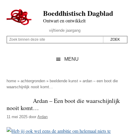
Door
Skip
Spring
Spring
Boeddhistisch Dagblad
naar
to
naar
naar
de
secondary
de
de
Ontwart en ontwikkelt
hoofd
menu
eerste
voettekst
Header
vijftiende jaargang
inhoud
sidebar
Rechts
Z
Z
o
o
e
e
MENU
k
k
b
o
i
p
home
»
achtergronden
»
beeldende kunst
»
ardan – een boot die
n
waarschijnlijk nooit komt…
d
n
e
Ardan – Een boot die waarschijnlijk
e
z
nooit komt…
n
e
d
11 mei 2025
door
Ardan
s
e
i
z