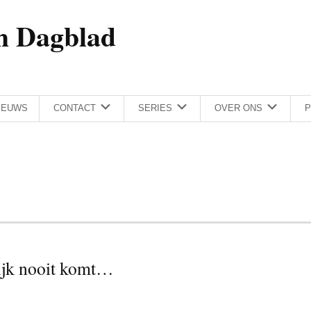
h Dagblad
IEUWS
CONTACT
SERIES
OVER ONS
P
lijk nooit komt…