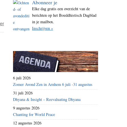
Abonneer je
i
Elke dag gratis een overzicht van de
t
berichten op het Boeddhistisch Dagblad
e
in je mailbox.
over
er
Inschrijven »
Ardan
–
Een
boot
die
waarschijnlijk
nooit
6 juli 2026
komt…
Zomer Avond Zen in Arnhem 6 juli -31 augustus
31 juli 2026
Dhyana & Insight – Reevaluating Dhyana
9 augustus 2026
Chanting for World Peace
12 augustus 2026