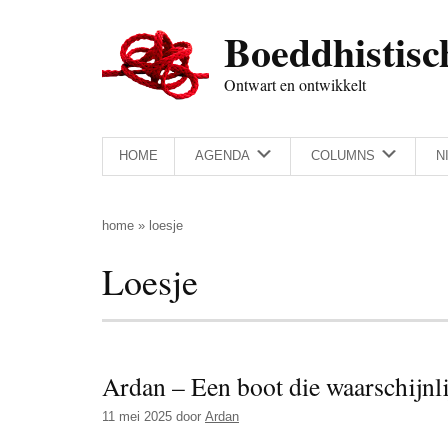
Door
Skip
Spring
Spring
Boeddhistisc
naar
to
naar
naar
de
secondary
de
de
Ontwart en ontwikkelt
hoofd
menu
eerste
voettekst
inhoud
sidebar
HOME
AGENDA
COLUMNS
N
home
»
loesje
Loesje
Ardan – Een boot die waarschijn
11 mei 2025
door
Ardan