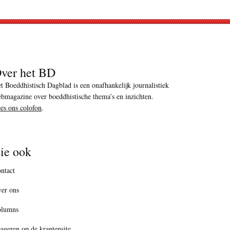
ver het BD
t Boeddhistisch Dagblad is een onafhankelijk journalistiek
bmagazine over boeddhistische thema’s en inzichten.
es ons colofon
.
ie ook
ntact
er ons
olumns
ageren op de krantensite