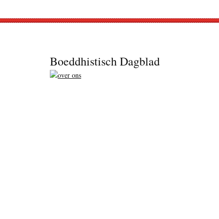
Footer
Boeddhistisch Dagblad