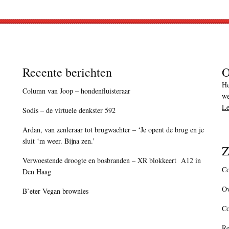
Recente berichten
O
He
Column van Joop – hondenfluisteraar
we
Le
Sodis – de virtuele denkster 592
Ardan, van zenleraar tot brugwachter – ‘Je opent de brug en je
sluit ‘m weer. Bijna zen.’
Z
Verwoestende droogte en bosbranden – XR blokkeert A12 in
Co
Den Haag
Ov
B’eter Vegan brownies
C
Re