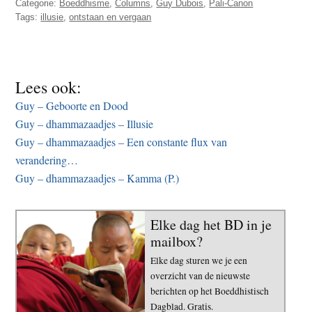
Categorie:
Boeddhisme
,
Columns
,
Guy Dubois
,
Pali-Canon
Tags:
illusie
,
ontstaan en vergaan
Lees ook:
Guy – Geboorte en Dood
Guy – dhammazaadjes – Illusie
Guy – dhammazaadjes – Een constante flux van
verandering…
Guy – dhammazaadjes – Kamma (P.)
Elke dag het BD in je
mailbox?
Elke dag sturen we je een
overzicht van de nieuwste
berichten op het Boeddhistisch
Dagblad. Gratis.