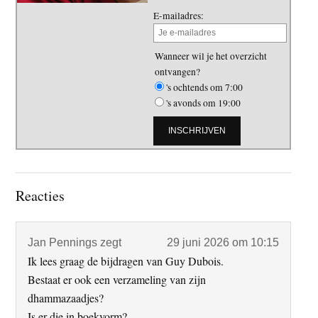
E-mailadres:
Wanneer wil je het overzicht
ontvangen?
's ochtends om 7:00
's avonds om 19:00
Lees
Reacties
Interacties
Jan Pennings
zegt
29 juni 2026 om 10:15
Ik lees graag de bijdragen van Guy Dubois.
Bestaat er ook een verzameling van zijn
dhammazaadjes?
Is er die in boekvorm?