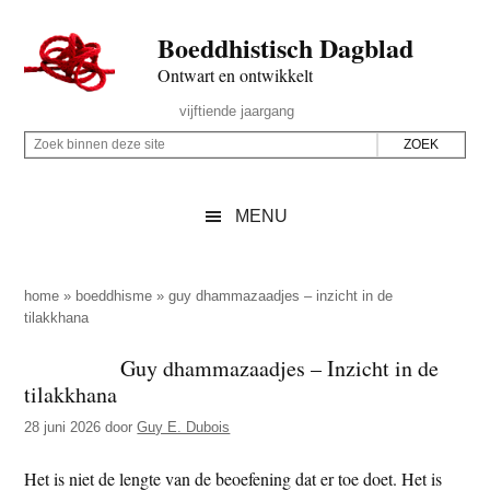
Door
Skip
Spring
Spring
Boeddhistisch Dagblad
naar
to
naar
naar
de
secondary
de
de
Ontwart en ontwikkelt
hoofd
menu
eerste
voettekst
Header
vijftiende jaargang
inhoud
sidebar
Rechts
Z
Z
o
o
e
e
MENU
k
k
b
o
i
p
home
»
boeddhisme
»
guy dhammazaadjes – inzicht in de
n
tilakkhana
d
n
e
Guy dhammazaadjes – Inzicht in de
e
z
tilakkhana
n
e
d
28 juni 2026
door
Guy E. Dubois
s
e
i
Het is niet de lengte van de beoefening dat er toe doet. Het is
z