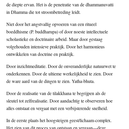
de diepte ervan. Het is de penetratie van de dhammanuvatti
t
e
in Dhamma die tot stroombetreding leidt.
e
s
i
Niet door het angstvallig opvoeren van een ritueel
t
boeddhisme (P. buddharupa) of door noeste intellectuele
e
scholastieke en doctrinaire arbeid. Maar door gestaag
volgehouden intensieve praktijk. Door het harmonieus
ontwikkelen van doctrine en praktijk.
Door inzichtmeditatie. Door de onveranderlijke natuurwet te
onderkennen. Door de ultieme werkelijkheid te zien. Door
de ware aard van de dingen te zien. Yatha-bhuta.
Door de realisatie van de tilakkhana te begrijpen als de
sleutel tot zelfrealisatie. Door aandachtig te observeren hoe
alles ontstaat en vergaat met een verbijsterende snelheid.
In de eerste plaats het hoogsteigen geest/lichaam-complex.
Het zien van dit proces van ontstaan en vergaan—deze