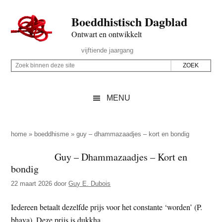
Door
Skip
Spring
Spring
Boeddhistisch Dagblad
naar
to
naar
naar
de
secondary
de
de
Ontwart en ontwikkelt
hoofd
menu
eerste
voettekst
Header
vijftiende jaargang
inhoud
sidebar
Rechts
Z
Z
o
o
e
e
MENU
k
k
b
o
i
p
home
»
boeddhisme
»
guy – dhammazaadjes – kort en bondig
n
d
Guy – Dhammazaadjes – Kort en
n
e
bondig
e
z
n
22 maart 2026
door
Guy E. Dubois
e
d
s
Iedereen betaalt dezelfde prijs voor het constante ‘worden’ (P.
e
i
bhava). Deze prijs is dukkha.
z