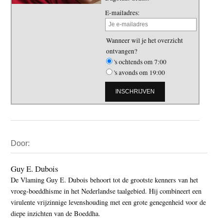
E-mailadres:
Wanneer wil je het overzicht
ontvangen?
's ochtends om 7:00
's avonds om 19:00
Primaire
Door:
Sidebar
Guy E. Dubois
De Vlaming Guy E. Dubois behoort tot de grootste kenners van het
vroeg-boeddhisme in het Nederlandse taalgebied. Hij combineert een
virulente vrijzinnige levenshouding met een grote genegenheid voor de
diepe inzichten van de Boeddha.