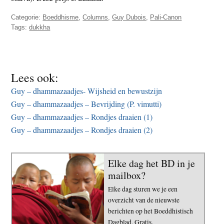
t
e
Categorie:
Boeddhisme
,
Columns
,
Guy Dubois
,
Pali-Canon
e
s
Tags:
dukkha
i
t
e
Lees ook:
Guy – dhammazaadjes- Wijsheid en bewustzijn
Guy – dhammazaadjes – Bevrijding (P. vimutti)
Guy – dhammazaadjes – Rondjes draaien (1)
Guy – dhammazaadjes – Rondjes draaien (2)
Elke dag het BD in je
mailbox?
Elke dag sturen we je een
overzicht van de nieuwste
berichten op het Boeddhistisch
Dagblad. Gratis.