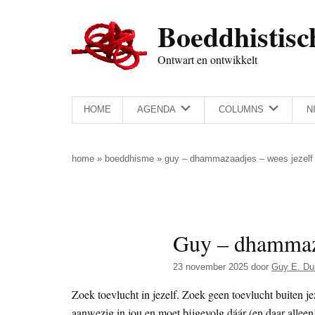
Door
Skip
Spring
Spring
Boeddhistisc
naar
to
naar
naar
de
secondary
de
de
Ontwart en ontwikkelt
hoofd
menu
eerste
voettekst
inhoud
sidebar
HOME
AGENDA
COLUMNS
N
home
»
boeddhisme
»
guy – dhammazaadjes – wees jezelf 
Guy – dhammaza
23 november 2025
door
Guy E. Du
Zoek toevlucht in jezelf. Zoek geen toevlucht buiten je
aanwezig in jou en moet bijgevolg dáár (en daar allee