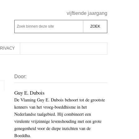
Header
vijftiende jaargang
Rechts
Z
Z
o
o
e
e
k
k
RIVACY
b
o
i
p
Primaire
n
d
Door:
Sidebar
n
e
e
z
Guy E. Dubois
n
De Vlaming Guy E. Dubois behoort tot de grootste
e
d
kenners van het vroeg-boeddhisme in het
s
e
Nederlandse taalgebied. Hij combineert een
i
z
virulente vrijzinnige levenshouding met een grote
t
e
genegenheid voor de diepe inzichten van de
e
Boeddha.
s