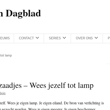
h Dagblad
IEUWS
CONTACT
SERIES
OVER ONS
P
tot lamp
adjes – Wees jezelf tot lamp
bois
zelf. Wees je eigen lamp. Je eigen eiland. De bron van verlichting is
n) gezocht worden. Wees je eigen meester. Je eigen beschermer.