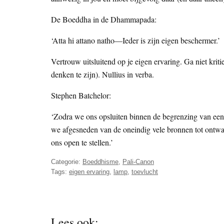
De Boeddha in de Dhammapada:
‘Atta hi attano natho—Ieder is zijn eigen beschermer.’
Vertrouw uitsluitend op je eigen ervaring. Ga niet krit
denken te zijn). Nullius in verba.
Stephen Batchelor:
‘Zodra we ons opsluiten binnen de begrenzing van een 
we afgesneden van de oneindig vele bronnen tot ontwak
ons open te stellen.’
Categorie:
Boeddhisme
,
Pali-Canon
Tags:
eigen ervaring
,
lamp
,
toevlucht
Lees ook: