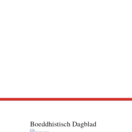
Footer
Boeddhistisch Dagblad