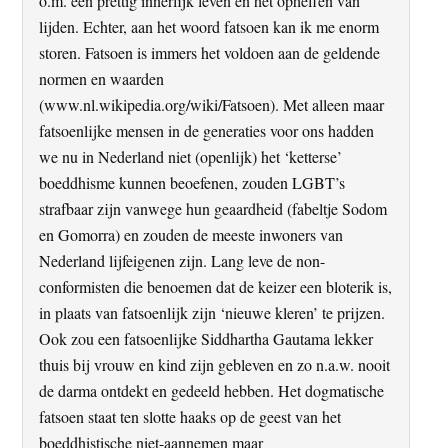
o.m. een prettig innerlijk leven en het opheffen van
lijden. Echter, aan het woord fatsoen kan ik me enorm
storen. Fatsoen is immers het voldoen aan de geldende
normen en waarden
(www.nl.wikipedia.org/wiki/Fatsoen). Met alleen maar
fatsoenlijke mensen in de generaties voor ons hadden
we nu in Nederland niet (openlijk) het ‘ketterse’
boeddhisme kunnen beoefenen, zouden LGBT’s
strafbaar zijn vanwege hun geaardheid (fabeltje Sodom
en Gomorra) en zouden de meeste inwoners van
Nederland lijfeigenen zijn. Lang leve de non-
conformisten die benoemen dat de keizer een bloterik is,
in plaats van fatsoenlijk zijn ‘nieuwe kleren’ te prijzen.
Ook zou een fatsoenlijke Siddhartha Gautama lekker
thuis bij vrouw en kind zijn gebleven en zo n.a.w. nooit
de darma ontdekt en gedeeld hebben. Het dogmatische
fatsoen staat ten slotte haaks op de geest van het
boeddhistische niet-aannemen maar