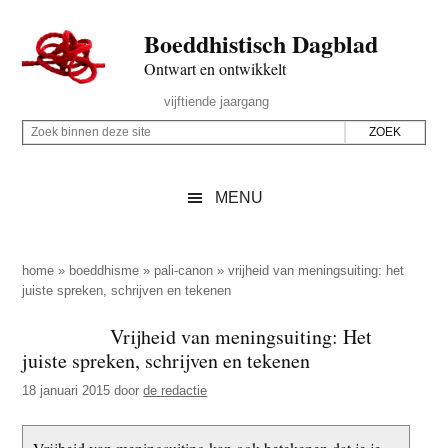
Door
Skip
Spring
Spring
Boeddhistisch Dagblad
naar
to
naar
naar
de
secondary
de
de
Ontwart en ontwikkelt
hoofd
menu
eerste
voettekst
Header
vijftiende jaargang
inhoud
sidebar
Rechts
Z
Z
o
o
e
e
MENU
k
k
b
o
i
p
home
»
boeddhisme
»
pali-canon
»
vrijheid van meningsuiting: het
n
juiste spreken, schrijven en tekenen
d
n
e
Vrijheid van meningsuiting: Het
e
z
juiste spreken, schrijven en tekenen
n
e
d
18 januari 2015
door
de redactie
s
e
i
z