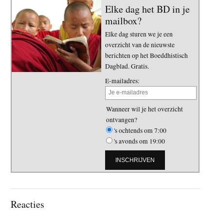
Elke dag het BD in je
mailbox?
Elke dag sturen we je een
overzicht van de nieuwste
berichten op het Boeddhistisch
Dagblad. Gratis.
E-mailadres:
Wanneer wil je het overzicht
ontvangen?
's ochtends om 7:00
's avonds om 19:00
Lees
Reacties
Interacties