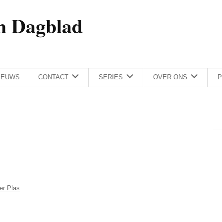
h Dagblad
IEUWS
CONTACT
SERIES
OVER ONS
P
er Plas