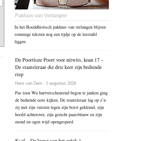
Pakhuis van Verlangen
In het Boeddhistisch pakhuis van verlangen blijven
sommige teksten nog een tijdje op de leestafel
liggen.
De Poortloze Poort voor nitwits, koan 17 –
De staatsleraar die drie keer zijn bediende
riep
Hans van Dam - 2 augustus 2026
Pas toen Wu hartverscheurend begon te janken ging
de bediende eens kijken. De staatsleraar lag op z’n
zij met zijn vuisten tegen zijn borst geklemd, zijn
hoofd achterover, zijn gezicht paarsblauw en zijn
mond en ogen wijd opengesperd.
Ksaf – De kunst van het geluk 1