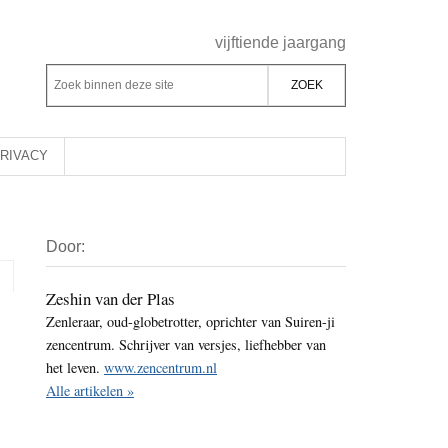
Header
vijftiende jaargang
Rechts
Z
Z
o
o
e
e
k
k
RIVACY
b
o
i
p
Primaire
n
d
Door:
Sidebar
n
e
e
z
Zeshin van der Plas
n
Zenleraar, oud-globetrotter, oprichter van Suiren-ji
e
d
zencentrum. Schrijver van versjes, liefhebber van
s
e
het leven.
www.zencentrum.nl
i
z
Alle artikelen »
t
e
e
s