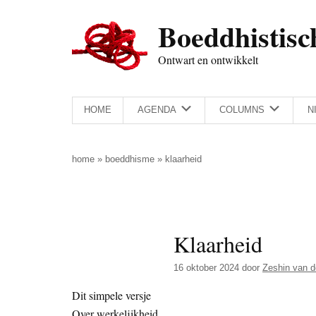
Door
Skip
Spring
Spring
Boeddhistisc
naar
to
naar
naar
de
secondary
de
de
Ontwart en ontwikkelt
hoofd
menu
eerste
voettekst
inhoud
sidebar
HOME
AGENDA
COLUMNS
N
home
»
boeddhisme
»
klaarheid
Klaarheid
16 oktober 2024
door
Zeshin van d
Dit simpele versje
Over werkelijkheid