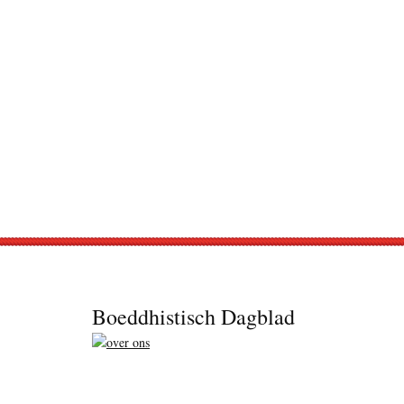
Footer
Boeddhistisch Dagblad