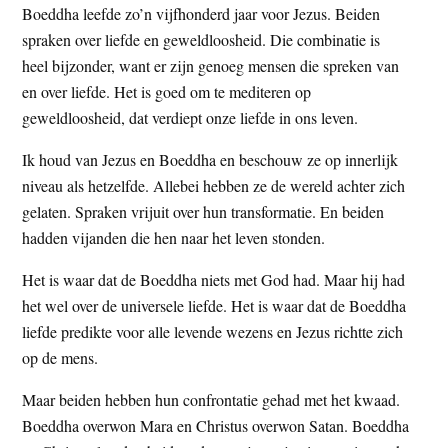
Boeddha leefde zo’n vijfhonderd jaar voor Jezus. Beiden
t
e
spraken over liefde en geweldloosheid. Die combinatie is
e
s
heel bijzonder, want er zijn genoeg mensen die spreken van
i
en over liefde. Het is goed om te mediteren op
t
geweldloosheid, dat verdiept onze liefde in ons leven.
e
Ik houd van Jezus en Boeddha en beschouw ze op innerlijk
niveau als hetzelfde. Allebei hebben ze de wereld achter zich
gelaten. Spraken vrijuit over hun transformatie. En beiden
hadden vijanden die hen naar het leven stonden.
Het is waar dat de Boeddha niets met God had. Maar hij had
het wel over de universele liefde. Het is waar dat de Boeddha
liefde predikte voor alle levende wezens en Jezus richtte zich
op de mens.
Maar beiden hebben hun confrontatie gehad met het kwaad.
Boeddha overwon Mara en Christus overwon Satan. Boeddha