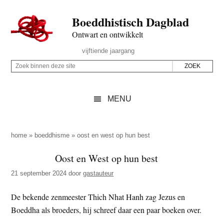
Door
Skip
Spring
Spring
Boeddhistisch Dagblad
naar
to
naar
naar
de
secondary
de
de
Ontwart en ontwikkelt
hoofd
menu
eerste
voettekst
Header
vijftiende jaargang
inhoud
sidebar
Rechts
Z
Z
o
o
e
e
MENU
k
k
b
o
i
p
home
»
boeddhisme
»
oost en west op hun best
n
d
Oost en West op hun best
n
e
e
21 september 2024
door
gastauteur
z
n
e
d
De bekende zenmeester Thich Nhat Hanh zag Jezus en
s
e
Boeddha als broeders, hij schreef daar een paar boeken over.
i
z