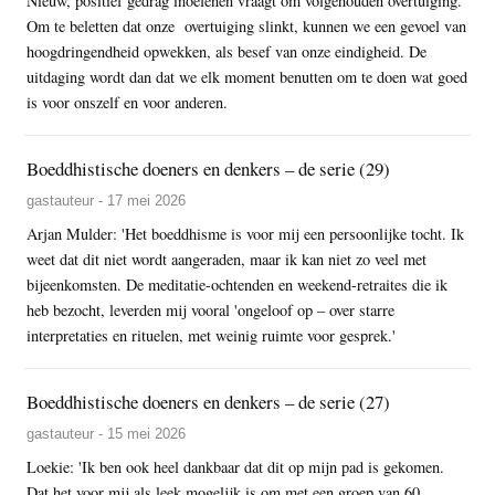
Nieuw, positief gedrag inoefenen vraagt om volgehouden overtuiging.
Om te beletten dat onze overtuiging slinkt, kunnen we een gevoel van
hoogdringendheid opwekken, als besef van onze eindigheid. De
uitdaging wordt dan dat we elk moment benutten om te doen wat goed
is voor onszelf en voor anderen.
Boeddhistische doeners en denkers – de serie (29)
gastauteur - 17 mei 2026
Arjan Mulder: 'Het boeddhisme is voor mij een persoonlijke tocht. Ik
weet dat dit niet wordt aangeraden, maar ik kan niet zo veel met
bijeenkomsten. De meditatie-ochtenden en weekend-retraites die ik
heb bezocht, leverden mij vooral 'ongeloof op – over starre
interpretaties en rituelen, met weinig ruimte voor gesprek.'
Boeddhistische doeners en denkers – de serie (27)
gastauteur - 15 mei 2026
Loekie: 'Ik ben ook heel dankbaar dat dit op mijn pad is gekomen.
Dat het voor mij als leek mogelijk is om met een groep van 60