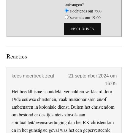
ontvangen?
's ochtends om 7:00
's avonds om 19:00
Lees
Reacties
Interacties
kees moerbeek
zegt
21 september 2024 om
16:05
Het boeddhisme is ontdekt, vertaald en verklaard door
19de eeuwse christenen, vaak missionarissen en/of
ambtenaren in koloniale dienst. Buiten het christendom
om bestond er destijds niets zinvols aan
spiritualiteit/levensovertuiging dan het RK christendom
en in het gunstigste geval was het een geperverteerde