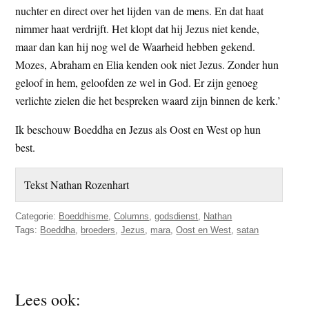
nuchter en direct over het lijden van de mens. En dat haat
nimmer haat verdrijft. Het klopt dat hij Jezus niet kende,
maar dan kan hij nog wel de Waarheid hebben gekend.
Mozes, Abraham en Elia kenden ook niet Jezus. Zonder hun
geloof in hem, geloofden ze wel in God. Er zijn genoeg
verlichte zielen die het bespreken waard zijn binnen de kerk.’
Ik beschouw Boeddha en Jezus als Oost en West op hun
best.
Tekst Nathan Rozenhart
Categorie:
Boeddhisme
,
Columns
,
godsdienst
,
Nathan
Tags:
Boeddha
,
broeders
,
Jezus
,
mara
,
Oost en West
,
satan
Lees ook: