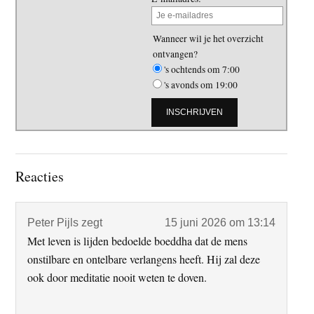
Wanneer wil je het overzicht
ontvangen?
's ochtends om 7:00
's avonds om 19:00
Lees
Reacties
Interacties
Peter Pijls
zegt
15 juni 2026 om 13:14
Met leven is lijden bedoelde boeddha dat de mens
onstilbare en ontelbare verlangens heeft. Hij zal deze
ook door meditatie nooit weten te doven.