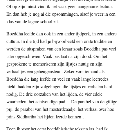
t
Of op zijn minst vind ik het vaak geen aangename lectuur.
e
e
En dan heb je nog al die opsommingen, alsof je weer in een
s
klas van de lagere school zit.
i
t
Boeddha leefde dan ook in een ander tijdperk, in een andere
e
cultuur. In die tijd had je bijvoorbeeld een orale traditie en
werden de uitspraken van een leraar zoals Boeddha pas veel
later opgeschreven. Vaak pas laat na zijn dood. Om het
gesprokene te memoriseren zijn lijstjes nuttig en zijn
verhaaltjes een geheugensteun. Zeker voor iemand als
Boeddha die lang leefde en veel en vaak lange leerredes
hield, hadden zijn volgelingen die lijstjes en verhalen hard
nodig. De drie oorzaken van het lijden, de vier edele
waarheden, het achtvoudige pad… De parabel van de giftige
pijl, de parabel van het mosterdzaadje, het verhaal over hoe
prins Siddhartha het lijden leerde kennen…
Toen ik voor het eerst boeddhistische teksten las, had ik