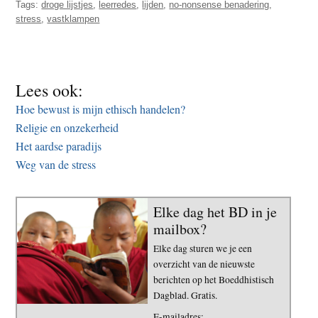
Tags:
droge lijstjes
,
leerredes
,
lijden
,
no-nonsense benadering
,
stress
,
vastklampen
Lees ook:
Hoe bewust is mijn ethisch handelen?
Religie en onzekerheid
Het aardse paradijs
Weg van de stress
Elke dag het BD in je
mailbox?
Elke dag sturen we je een
overzicht van de nieuwste
berichten op het Boeddhistisch
Dagblad. Gratis.
E-mailadres: