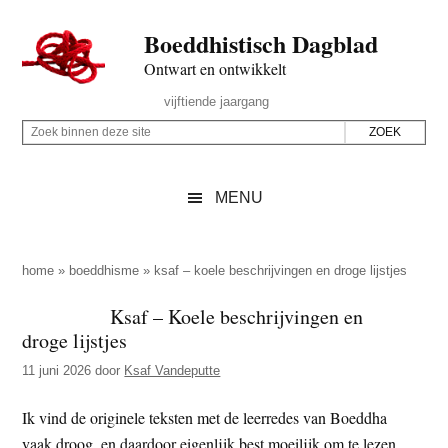
Door
Skip
Spring
Spring
Boeddhistisch Dagblad
naar
to
naar
naar
de
secondary
de
de
Ontwart en ontwikkelt
hoofd
menu
eerste
voettekst
Header
vijftiende jaargang
inhoud
sidebar
Rechts
Z
Z
o
o
e
e
MENU
k
k
b
o
i
p
home
»
boeddhisme
»
ksaf – koele beschrijvingen en droge lijstjes
n
d
Ksaf – Koele beschrijvingen en
n
e
droge lijstjes
e
z
n
11 juni 2026
door
Ksaf Vandeputte
e
d
s
Ik vind de originele teksten met de leerredes van Boeddha
e
i
vaak droog, en daardoor eigenlijk best moeilijk om te lezen.
z