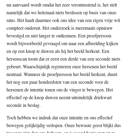
nu aanvaard wordt omdat het zeer verontrustend is, het stelt
t
e
namelijk dat we helemaal niets beslissen op basis van onze
e
s
ratio. Het haalt daarmee ook ons idee van een eigen vrije wil
i
compleet onderuit. Het onderzoek is meermaals opnieuw
t
bevestigd en niet langer te ontkennen. Een proefpersoon
e
wordt bijvoorbeeld gevraagd om naar een afbeelding kijken
en op een knop te duwen als hij het beeld herkent. Een
hersenscan toont dat er eerst een derde van een seconde niets
gebeurt. Waarschijnlijk registreren onze hersenen het beeld
neutraal. Wanneer de proefpersoon het beeld herkent, duurt
het nog een paar honderdsten van een seconde voor de
hersenen de intentie tonen om de vinger te bewegen. Het
effectief op de knop duwen neemt uiteindelijk driekwart
seconde in beslag.
Toch hebben we indruk dat onze intentie en ons effectief
bewegen gelijktijdig verlopen. Onze bewuste geest blijkt dus
trager te zijn dan ons lichaam, en is vooral bezig met op te