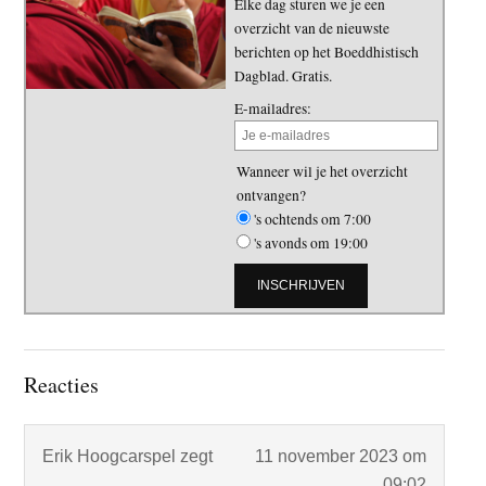
Elke dag sturen we je een
overzicht van de nieuwste
berichten op het Boeddhistisch
Dagblad. Gratis.
E-mailadres:
Wanneer wil je het overzicht
ontvangen?
's ochtends om 7:00
's avonds om 19:00
Lees
Reacties
Interacties
Erik Hoogcarspel
zegt
11 november 2023 om
09:02