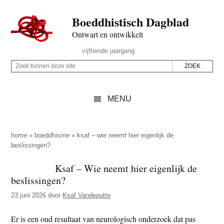
Door
Skip
Spring
Spring
Boeddhistisch Dagblad
naar
to
naar
naar
de
secondary
de
de
Ontwart en ontwikkelt
hoofd
menu
eerste
voettekst
Header
vijftiende jaargang
inhoud
sidebar
Rechts
Z
Z
o
o
e
e
MENU
k
k
b
o
i
p
home
»
boeddhisme
»
ksaf – wie neemt hier eigenlijk de
n
beslissingen?
d
n
e
Ksaf – Wie neemt hier eigenlijk de
e
z
beslissingen?
n
e
d
23 juni 2026
door
Ksaf Vandeputte
s
e
i
Er is een oud resultaat van neurologisch onderzoek dat pas
z