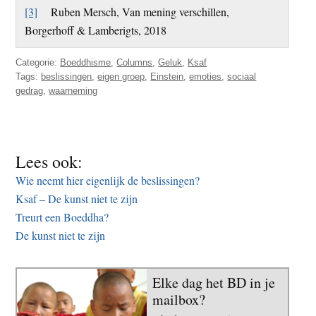
[3]
Ruben Mersch, Van mening verschillen,
Borgerhoff & Lamberigts, 2018
Categorie:
Boeddhisme
,
Columns
,
Geluk
,
Ksaf
Tags:
beslissingen
,
eigen groep
,
Einstein
,
emoties
,
sociaal
gedrag
,
waarneming
Lees ook:
Wie neemt hier eigenlijk de beslissingen?
Ksaf – De kunst niet te zijn
Treurt een Boeddha?
De kunst niet te zijn
Elke dag het BD in je
mailbox?