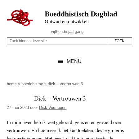
Door
Skip
Spring
Spring
Boeddhistisch Dagblad
naar
to
naar
naar
de
secondary
de
de
Ontwart en ontwikkelt
hoofd
menu
eerste
voettekst
Header
vijftiende jaargang
inhoud
sidebar
Rechts
Z
Z
o
o
e
e
MENU
k
k
b
o
i
p
home
»
boeddhisme
»
dick – vertrouwen 3
n
d
Dick – Vertrouwen 3
n
e
e
27 mei 2023
door
Dick Verstegen
z
n
e
d
In mijn leven heb ik veel gehoord, gelezen en gevoeld over
s
e
vertrouwen. En hoe meer ik het kan toelaten, des te groter is
i
z
het mysterie ervan. Het meest raakt mij, nog steeds, de