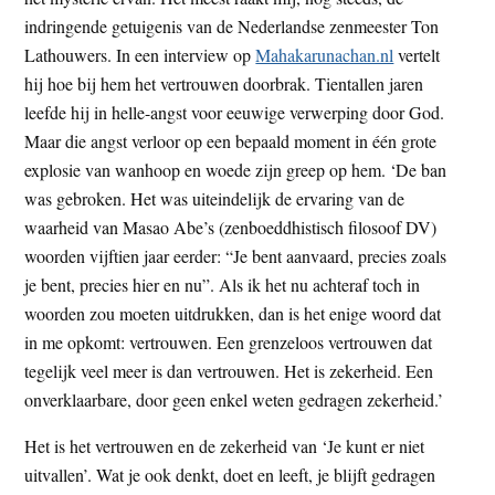
t
e
indringende getuigenis van de Nederlandse zenmeester Ton
e
s
Lathouwers. In een interview op
Mahakarunachan.nl
vertelt
i
hij hoe bij hem het vertrouwen doorbrak. Tientallen jaren
t
leefde hij in helle-angst voor eeuwige verwerping door God.
e
Maar die angst verloor op een bepaald moment in één grote
explosie van wanhoop en woede zijn greep op hem. ‘De ban
was gebroken. Het was uiteindelijk de ervaring van de
waarheid van Masao Abe’s (zenboeddhistisch filosoof DV)
woorden vijftien jaar eerder: “Je bent aanvaard, precies zoals
je bent, precies hier en nu”. Als ik het nu achteraf toch in
woorden zou moeten uitdrukken, dan is het enige woord dat
in me opkomt: vertrouwen. Een grenzeloos vertrouwen dat
tegelijk veel meer is dan vertrouwen. Het is zekerheid. Een
onverklaarbare, door geen enkel weten gedragen zekerheid.’
Het is het vertrouwen en de zekerheid van ‘Je kunt er niet
uitvallen’. Wat je ook denkt, doet en leeft, je blijft gedragen