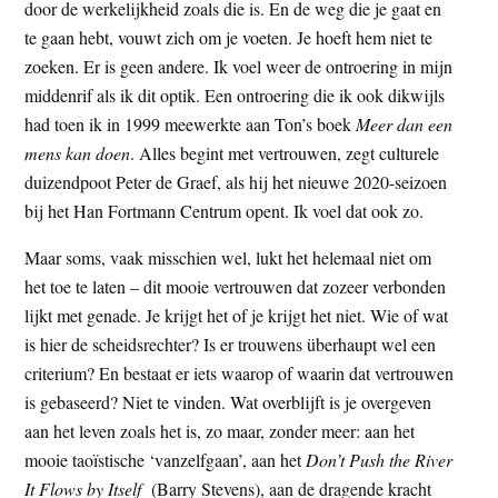
door de werkelijkheid zoals die is. En de weg die je gaat en
te gaan hebt, vouwt zich om je voeten. Je hoeft hem niet te
zoeken. Er is geen andere. Ik voel weer de ontroering in mijn
middenrif als ik dit optik. Een ontroering die ik ook dikwijls
had toen ik in 1999 meewerkte aan Ton’s boek
Meer dan een
mens kan doen
. Alles begint met vertrouwen, zegt culturele
duizendpoot Peter de Graef, als hij het nieuwe 2020-seizoen
bij het Han Fortmann Centrum opent. Ik voel dat ook zo.
Maar soms, vaak misschien wel, lukt het helemaal niet om
het toe te laten – dit mooie vertrouwen dat zozeer verbonden
lijkt met genade. Je krijgt het of je krijgt het niet. Wie of wat
is hier de scheidsrechter? Is er trouwens überhaupt wel een
criterium? En bestaat er iets waarop of waarin dat vertrouwen
is gebaseerd? Niet te vinden. Wat overblijft is je overgeven
aan het leven zoals het is, zo maar, zonder meer: aan het
mooie taoïstische ‘vanzelfgaan’, aan het
Don’t Push the River
It Flows by Itself
(Barry Stevens), aan de dragende kracht