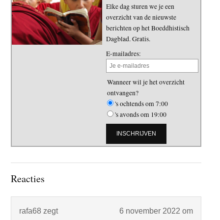
Elke dag sturen we je een
overzicht van de nieuwste
berichten op het Boeddhistisch
Dagblad. Gratis.
E-mailadres:
Wanneer wil je het overzicht
ontvangen?
's ochtends om 7:00
's avonds om 19:00
Lees
Reacties
Interacties
rafa68
zegt
6 november 2022 om