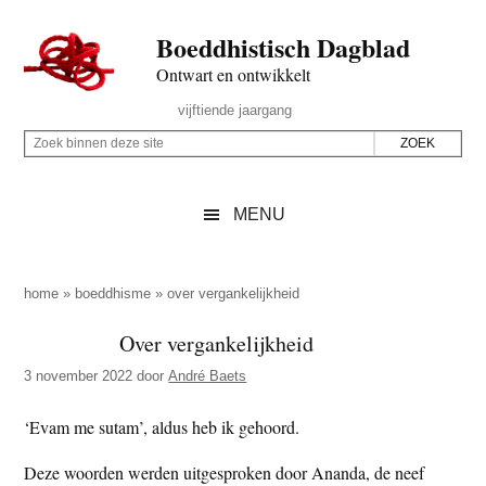
Door
Skip
Spring
Spring
Boeddhistisch Dagblad
naar
to
naar
naar
de
secondary
de
de
Ontwart en ontwikkelt
hoofd
menu
eerste
voettekst
Header
vijftiende jaargang
inhoud
sidebar
Rechts
Z
Z
o
o
e
e
MENU
k
k
b
o
i
p
home
»
boeddhisme
»
over vergankelijkheid
n
d
Over vergankelijkheid
n
e
e
3 november 2022
door
André Baets
z
n
e
d
‘Evam me sutam’, aldus heb ik gehoord.
s
e
Deze woorden werden uitgesproken door Ananda, de neef
i
z