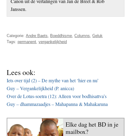
Canon uit de vertalingen van Jan de Breet & Rob
Janssen.
Categorie:
Andre Baets
,
Boeddhisme
,
Columns
,
Geluk
Tags:
permanent
,
vergankelijkheid
Lees ook:
Iets over tijd (2) – De mythe van het ‘hier en nu’
Guy – Vergankelijkheid (P. anicca)
Over de Lotus-soetra (12): Alleen voor bodhisattva’s
Guy – dhammazaadjes – Mahapanna & Mahakaruna
Elke dag het BD in je
mailbox?