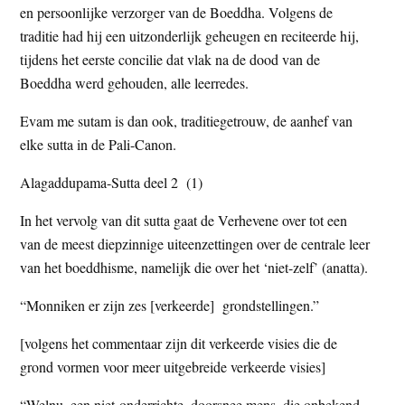
en persoonlijke verzorger van de Boeddha. Volgens de
t
e
traditie had hij een uitzonderlijk geheugen en reciteerde hij,
e
s
tijdens het eerste concilie dat vlak na de dood van de
i
Boeddha werd gehouden, alle leerredes.
t
e
Evam me sutam is dan ook, traditiegetrouw, de aanhef van
elke sutta in de Pali-Canon.
Alagaddupama-Sutta deel 2 (1)
In het vervolg van dit sutta gaat de Verhevene over tot een
van de meest diepzinnige uiteenzettingen over de centrale leer
van het boeddhisme, namelijk die over het ‘niet-zelf’ (anatta).
“Monniken er zijn zes [verkeerde] grondstellingen.”
[volgens het commentaar zijn dit verkeerde visies die de
grond vormen voor meer uitgebreide verkeerde visies]
“Welnu, een niet-onderrichte, doorsnee mens, die onbekend