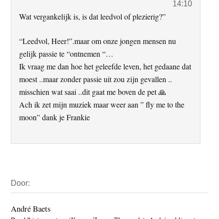
14:10
Wat vergankelijk is, is dat leedvol of plezierig?”
“Leedvol, Heer!”.maar om onze jongen mensen nu
gelijk passie te “ontnemen “…
Ik vraag me dan hoe het geleefde leven, het gedaane dat
moest ..maar zonder passie uit zou zijn gevallen ..
misschien wat saai ..dit gaat me boven de pet 🙏
Ach ik zet mijn muziek maar weer aan ” fly me to the
moon” dank je Frankie
Primaire
Door:
Sidebar
André Baets