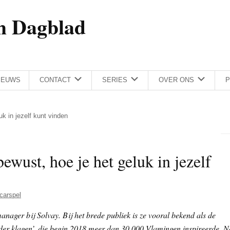
h Dagblad
IEUWS
CONTACT
SERIES
OVER ONS
P
k in jezelf kunt vinden
ewust, hoe je het geluk in jezelf
carspel
anager bij Solvay. Bij het brede publiek is ze vooral bekend als de
der klagen’, die begin 2018 meer dan 30.000 Vlamingen inspireerde. N