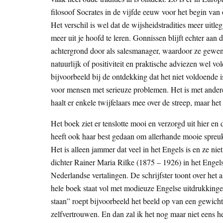
filosoof Socrates in de vijfde eeuw voor het begin van
Het verschil is wel dat de wijsheidstradities meer uitle
meer uit je hoofd te leren. Gonnissen blijft echter aan 
achtergrond door als salesmanager, waardoor ze gewend 
natuurlijk of positiviteit en praktische adviezen wel v
bijvoorbeeld bij de ontdekking dat het niet voldoende i
voor mensen met serieuze problemen. Het is met andere
haalt er enkele twijfelaars mee over de streep, maar het
Het boek ziet er tenslotte mooi en verzorgd uit hier en
heeft ook haar best gedaan om allerhande mooie spreuk
Het is alleen jammer dat veel in het Engels is en ze ni
dichter Rainer Maria Rilke (1875 – 1926) in het Engels 
Nederlandse vertalingen. De schrijfster toont over he
hele boek staat vol met modieuze Engelse uitdrukkingen
staan” roept bijvoorbeeld het beeld op van een gewichth
zelfvertrouwen. En dan zal ik het nog maar niet eens 