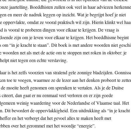
 onze jaartelling. Boeddhisten zullen ook veel in haar adviezen herkenn
ggen en meer de nadruk leggen op inzicht. Wat je begrijpt hoef je niet
de oppervlakte, omdat ze vooral praktisch wil zijn. Hierin klinkt wel haa
is vooral te proberen dingen voor elkaar te krijgen. De vraag is
oldoende zijn om je leven voor elkaar te krijgen. Het boeddhisme begint
s om “in je kracht te staan”. Dit boek is met andere woorden niet geschi
 woorden net als met de actie om te stoppen met roken in oktober: je
 helpt niet tegen een echte verslaving.
 daar is het zelfs voorzien van stralend gele zonnige bladzijden. Gonniss
en toe te voegen, waarmee ze de lezer aan het denken probeert te zette
et de moeite heeft genomen om spreuken te vertalen. Als je de Duitse
citeert, dan gaat er nu eenmaal veel verloren en er zijn goede
t algemeen weinig waardering voor de Nederlandse of Vlaamse taal. Het
. Dit bevordert de oppervlakkigheid. Een uitdrukking als “in je kracht
effer en het verbergt dat het gevoel alles te maken heeft met
hebben over het gerommel met het woordje “energie”.