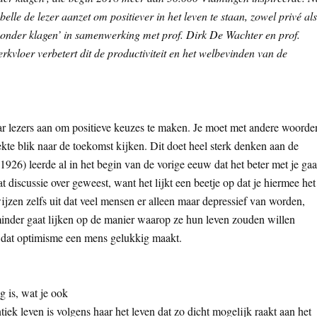
lle de lezer aanzet om positiever in het leven te staan, zowel privé als
e zonder klagen’ in samenwerking met prof. Dirk De Wachter en prof.
kvloer verbetert dit de productiviteit en het welbevinden van de
ar lezers aan om positieve keuzes te maken. Je moet met andere woorde
 blik naar de toekomst kijken. Dit doet heel sterk denken aan de
26) leerde al in het begin van de vorige eeuw dat het beter met je gaa
at discussie over geweest, want het lijkt een beetje op dat je hiermee het
zen zelfs uit dat veel mensen er alleen maar depressief van worden,
inder gaat lijken op de manier waarop ze hun leven zouden willen
d dat optimisme een mens gelukkig maakt.
g is, wat je ook
ek leven is volgens haar het leven dat zo dicht mogelijk raakt aan het