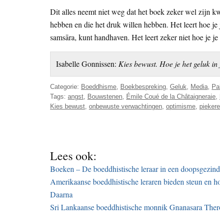
Dit alles neemt niet weg dat het boek zeker wel zijn kw
hebben en die het druk willen hebben. Het leert hoe je 
samsāra, kunt handhaven. Het leert zeker niet hoe je je 
Isabelle Gonnissen:
Kies bewust. Hoe je het geluk in 
Categorie:
Boeddhisme
,
Boekbespreking
,
Geluk
,
Media
,
Pa
Tags:
angst
,
Bouwstenen
,
Émile Coué de la Châtaigneraie
,
Kies bewust
,
onbewuste verwachtingen
,
optimisme
,
pieker
Lees ook:
Boeken – De boeddhistische leraar in een doopsgezind
Amerikaanse boeddhistische leraren bieden steun en ho
Daarna
Sri Lankaanse boeddhistische monnik Gnanasara Ther