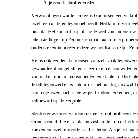
je een slachtoffer voelen.
Verwachtingen worden volgens Gonnissen een valkuil a
jezelf een anderen tegemoet treedt. Het kan bijvoorbeel
mislukt. Het kan ook zijn dat je te veel van anderen v
teleurstellingen op. Gonnissen raadt aan om te prober
onderzoeken in hoeverre deze wel realistisch zijn. Ze b
Het is ook een feit dat mensen zichzelf vaak tegenwe
gewaardeerd en geliefd en oneerlijke mensen willen gra
van maken om hun consumenten en klanten uit te buiten
Jezelf tegenwerken is natuurlijk niet handig, dus wat
sommige lezers zich ongetwijfeld zullen herkennen, ma
zelfbewustzijn te vergroten.
Slechte gewoontes vormen ook een groot probleem. Het
Gonnissen blijf je er vaak aan vasthouden omdat je hie
zoeken en jezelf ermee te confronteren. Als je te fana
piekeren en dat is ook weer niet goed. Een beetje pieke