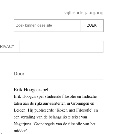
Header
vijftiende jaargang
Rechts
Z
Z
o
o
e
e
k
k
RIVACY
b
o
i
p
Primaire
n
d
Door:
Sidebar
n
e
e
z
Erik Hoogcarspel
n
Erik Hoogcarspel studeerde filosofie en Indische
e
d
talen aan de rijksuniversiteiten in Groningen en
s
e
Leiden. Hij publiceerde ‘Koken met Filosofie’ en
i
z
een vertaling van de belangrijkste tekst van
t
e
Nagarjuna ‘Grondregels van de filosofie van het
e
midden’.
s
a