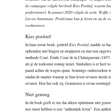
de campagne volgde het boek Kies Positief, waarin Isabe
professioneel. In januari 2020 volgde de actie ‘Koffi
Lieven Annemans. Positivisme kun je leren en op de wer
werknemers.
Kies positief
In haar eerste boek, getiteld
Kies Positief
, raadde ze ha
ophouden met klagen en mopperen en met een opgewekte
methode Coué. Émile Coué de la Châtaigneraie (1857-19
als je de toekomst zonnig inziet. Sindsdien is er heel w
paard achter de wagen spant. Sommige onderzoeken wij
omdat de manier waarop ze hun leven ervaren steeds m
ervaren. Hoe het ook zij, Gonnissen is ervan overtuig
Niet genoeg
In dit boek geeft ze toe dat alleen optimisme niet genoe
nog moet hebben is een “authentiek leven”. Een authenti