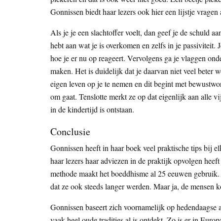
Gonnissen biedt haar lezers ook hier een lijstje vrag
Als je je een slachtoffer voelt, dan geef je de schuld a
hebt aan wat je is overkomen en zelfs in je passiviteit
hoe je er nu op reageert. Vervolgens ga je vlaggen on
maken. Het is duidelijk dat je daarvan niet veel beter
eigen leven op je te nemen en dit begint met bewustwordi
om gaat. Tenslotte merkt ze op dat eigenlijk aan alle vij
in de kindertijd is ontstaan.
Conclusie
Gonnissen heeft in haar boek veel praktische tips bij e
haar lezers haar adviezen in de praktijk opvolgen heeft 
methode maakt het boeddhisme al 25 eeuwen gebruik. He
dat ze ook steeds langer werden. Maar ja, de mensen 
Gonnissen baseert zich voornamelijk op hedendaagse aute
vaak heel oude tradities al is ontdekt. Zo is er in Europ