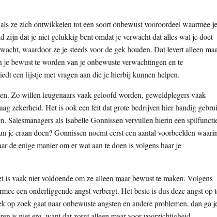
ls ze zich ontwikkelen tot een soort onbewust vooroordeel waarmee j
d zijn dat je niet gelukkig bent omdat je verwacht dat alles wat je doet
erwacht, waardoor ze je steeds voor de gek houden. Dat levert alleen ma
en je bewust te worden van je onbewuste verwachtingen en te
iedt een lijstje met vragen aan die je hierbij kunnen helpen.
rken. Zo willen leugenaars vaak geloofd worden, geweldplegers vaak
ag zekerheid. Het is ook een feit dat grote bedrijven hier handig gebru
. Salesmanagers als Isabelle Gonnissen vervullen hierin een spilfuncti
 kun je eraan doen? Gonnissen noemt eerst een aantal voorbeelden waari
ar de enige manier om er wat aan te doen is volgens haar je
 is vaak niet voldoende om ze alleen maar bewust te maken. Volgens
rmee een onderliggende angst verbergt. Het beste is dus deze angst op t
tiek op zoek gaat naar onbewuste angsten en andere problemen, dan ga j
ren is niet erg, want dat zorgt alleen maar voor voorzichtigheid.