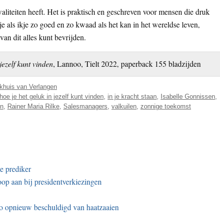
aliteiten heeft. Het is praktisch en geschreven voor mensen die druk
je als ikje zo goed en zo kwaad als het kan in het wereldse leven,
van dit alles kunt bevrijden.
jezelf kunt vinden
, Lannoo, Tielt 2022, paperback 155 bladzijden
khuis van Verlangen
hoe je het geluk in jezelf kunt vinden
,
in je kracht staan
,
Isabelle Gonnissen
,
en
,
Rainer Maria Rilke
,
Salesmanagers
,
valkuilen
,
zonnige toekomst
e prediker
op aan bij presidentverkiezingen
o opnieuw beschuldigd van haatzaaien