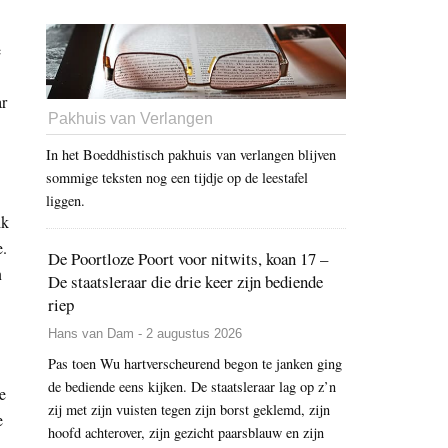
e
ar
Pakhuis van Verlangen
In het Boeddhistisch pakhuis van verlangen blijven
sommige teksten nog een tijdje op de leestafel
liggen.
ik
e.
De Poortloze Poort voor nitwits, koan 17 –
n
De staatsleraar die drie keer zijn bediende
riep
Hans van Dam - 2 augustus 2026
Pas toen Wu hartverscheurend begon te janken ging
de bediende eens kijken. De staatsleraar lag op z’n
e
zij met zijn vuisten tegen zijn borst geklemd, zijn
e
hoofd achterover, zijn gezicht paarsblauw en zijn