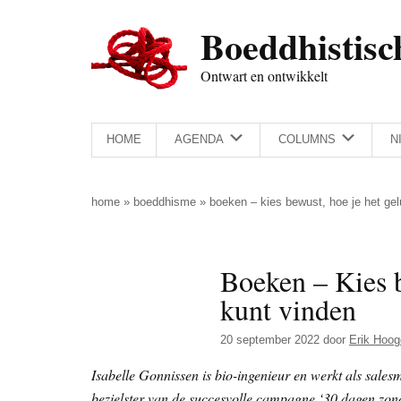
Door
Skip
Spring
Spring
Boeddhistisc
naar
to
naar
naar
de
secondary
de
de
Ontwart en ontwikkelt
hoofd
menu
eerste
voettekst
inhoud
sidebar
HOME
AGENDA
COLUMNS
N
home
»
boeddhisme
»
boeken – kies bewust, hoe je het gelu
Boeken – Kies b
kunt vinden
20 september 2022
door
Erik Hoog
Isabelle Gonnissen is bio-ingenieur en werkt als salesm
bezielster van de succesvolle campagne ‘30 dagen zon