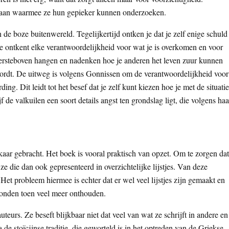
en aan waarmee ze hun gepieker kunnen onderzoeken.
an de boze buitenwereld. Tegelijkertijd ontken je dat je zelf enige schuld
. Je ontkent elke verantwoordelijkheid voor wat je is overkomen en voor
dersteboven hangen en nadenken hoe je anderen het leven zuur kunnen
 wordt. De uitweg is volgens Gonnissen om de verantwoordelijkheid voor
ng. Dit leidt tot het besef dat je zelf kunt kiezen hoe je met de situatie
f de valkuilen een soort details angst ten grondslag ligt, die volgens haa
lkaar gebracht. Het boek is vooral praktisch van opzet. Om te zorgen dat
ze die dan ook gepresenteerd in overzichtelijke lijstjes. Van deze
t probleem hiermee is echter dat er wel veel lijstjes zijn gemaakt en
konden toen veel meer onthouden.
urs. Ze beseft blijkbaar niet dat veel van wat ze schrijft in andere en
a de stoïcijnse traditie, die geworteld is in het optreden van de Griekse