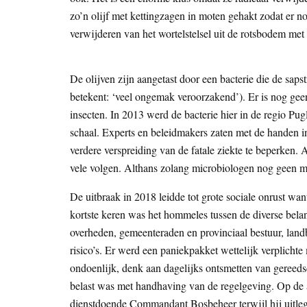
zo’n olijf met kettingzagen in moten gehakt zodat er no
verwijderen van het wortelstelsel uit de rotsbodem met
De olijven zijn aangetast door een bacterie die de sapst
betekent: ‘veel ongemak veroorzakend’). Er is nog gee
insecten. In 2013 werd de bacterie hier in de regio Pug
schaal. Experts en beleidmakers zaten met de handen in
verdere verspreiding van de fatale ziekte te beperken. 
vele volgen. Althans zolang microbiologen nog geen 
De uitbraak in 2018 leidde tot grote sociale onrust wan
kortste keren was het hommeles tussen de diverse belan
overheden, gemeenteraden en provinciaal bestuur, land
risico’s. Er werd een paniekpakket wettelijk verplichte
ondoenlijk, denk aan dagelijks ontsmetten van gereeds
belast was met handhaving van de regelgeving. Op de a
dienstdoende Commandant Bosbeheer terwijl hij uitlegt 