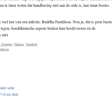
n te laten weten dat handhaving niet aan de orde is, laat staan boetes.
eel last van een infectie: Buddha Fastidiosa. Nou ja, dat is geen bacte
tegen, boeddhistische experts breken hun hoofd erover en de
 niet.
f Smeets
,
Natuur
,
Voedsel
tidiosa
ire serie
 (4 en slot)