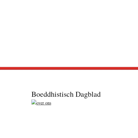
Footer
Boeddhistisch Dagblad