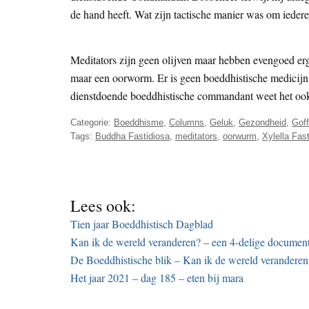
de hand heeft. Wat zijn tactische manier was om iederee
Meditators zijn geen olijven maar hebben evengoed erg v
maar een oorworm. Er is geen boeddhistische medicijn 
dienstdoende boeddhistische commandant weet het ook
Categorie:
Boeddhisme
,
Columns
,
Geluk
,
Gezondheid
,
Gof
Tags:
Buddha Fastidiosa
,
meditators
,
oorwurm
,
Xylella Fas
Lees ook:
Tien jaar Boeddhistisch Dagblad
Kan ik de wereld veranderen? – een 4-delige documenta
De Boeddhistische blik – Kan ik de wereld veranderen?
Het jaar 2021 – dag 185 – eten bij mara