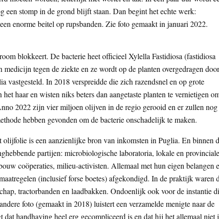
g een stomp in de grond blijft staan. Dan begint het echte werk:
 een enorme beitel op rupsbanden. Zie foto gemaakt in januari 2022.
room blokkeert. De bacterie heet officieel Xylella Fastidiosa (fastidiosa
n medicijn tegen de ziekte en ze wordt op de planten overgedragen doo
lia vastgesteld. In 2018 verspreidde die zich razendsnel en op grote
 het haar en wisten niks beters dan aangetaste planten te vernietigen o
Anno 2022 zijn vier miljoen olijven in de regio gerooid en er zullen nog
methode hebben gevonden om de bacterie onschadelijk te maken.
t olijfolie is een aanzienlijke bron van inkomsten in Puglia. En binnen 
ghebbende partijen: microbiologische laboratoria, lokale en provincial
bouw coöperaties, milieu-activisten. Allemaal met hun eigen belangen 
 maatregelen (inclusief forse boetes) afgekondigd. In de praktijk waren 
chap, tractorbanden en laadbakken. Ondoenlijk ook voor de instantie d
ndere foto (gemaakt in 2018) luistert een verzamelde menigte naar de
dat handhaving heel erg gecompliceerd is en dat hij het allemaal niet 