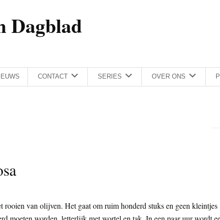
h Dagblad
IEUWS
CONTACT
SERIES
OVER ONS
P
osa
 rooien van olijven. Het gaat om ruim honderd stuks en geen kleintjes
rd moeten worden, letterlijk met wortel en tak. In een paar uur wordt e