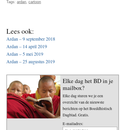
Tags:
ardan
,
cartoon
t
e
e
s
i
t
Lees ook:
e
Ardan – 9 september 2018
Ardan – 14 april 2019
Ardan – 5 mei 2019
Ardan – 25 augustus 2019
Elke dag het BD in je
mailbox?
Elke dag sturen we je een
overzicht van de nieuwste
berichten op het Boeddhistisch
Dagblad. Gratis.
E-mailadres: