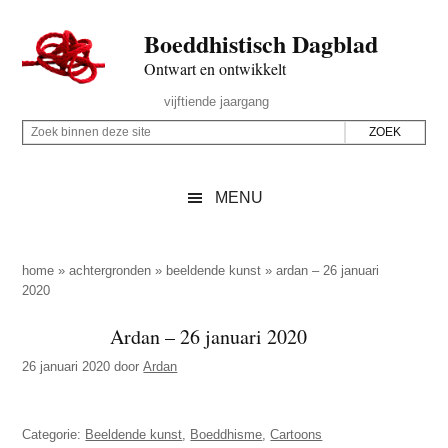
Door
Skip
Spring
Spring
Boeddhistisch Dagblad
naar
to
naar
naar
de
secondary
de
de
Ontwart en ontwikkelt
hoofd
menu
eerste
voettekst
Header
vijftiende jaargang
inhoud
sidebar
Rechts
Z
Z
o
o
e
e
MENU
k
k
b
o
i
p
home
»
achtergronden
»
beeldende kunst
»
ardan – 26 januari
n
2020
d
n
e
Ardan – 26 januari 2020
e
z
n
26 januari 2020
door
Ardan
e
d
s
e
i
Categorie:
Beeldende kunst
,
Boeddhisme
,
Cartoons
z