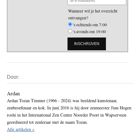
Wanneer wil je het overzicht
ontvangen?
's ochtends om 7:00
's avonds om 19:00
Primaire
Door:
Sidebar
Ardan
Ardan Tozan Timmer (1966 - 2024) was beeldend kunstenaar,
zenbeoefenaar en kok. In juni 2016 is hij door zenmeester Jiun Hogen
roshi in het International Zen Center Noorder Poort in Wapserveen
geordineerd tot zenleraar met de naam Tozan.
Alle artikelen »