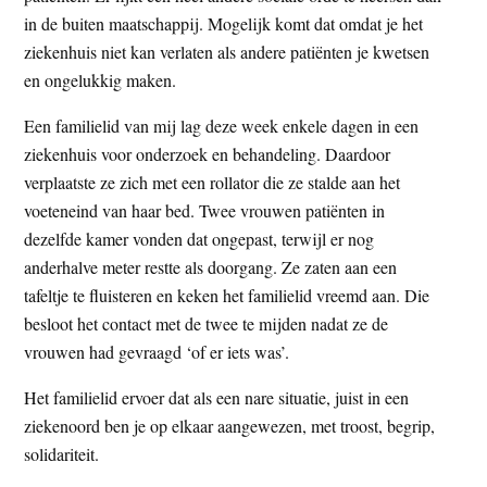
t
in de buiten maatschappij. Mogelijk komt dat omdat je het
e
e
ziekenhuis niet kan verlaten als andere patiënten je kwetsen
s
en ongelukkig maken.
i
t
Een familielid van mij lag deze week enkele dagen in een
e
ziekenhuis voor onderzoek en behandeling. Daardoor
verplaatste ze zich met een rollator die ze stalde aan het
voeteneind van haar bed. Twee vrouwen patiënten in
dezelfde kamer vonden dat ongepast, terwijl er nog
anderhalve meter restte als doorgang. Ze zaten aan een
tafeltje te fluisteren en keken het familielid vreemd aan. Die
besloot het contact met de twee te mijden nadat ze de
vrouwen had gevraagd ‘of er iets was’.
Het familielid ervoer dat als een nare situatie, juist in een
ziekenoord ben je op elkaar aangewezen, met troost, begrip,
solidariteit.