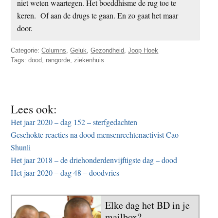
niet weten waartegen. Het boeddhisme de rug toe te
keren. Of aan de drugs te gaan. En zo gaat het maar
door.
Categorie:
Columns
,
Geluk
,
Gezondheid
,
Joop Hoek
Tags:
dood
,
rangorde
,
ziekenhuis
Lees ook:
Het jaar 2020 – dag 152 – sterfgedachten
Geschokte reacties na dood mensenrechtenactivist Cao
Shunli
Het jaar 2018 – de driehonderdenvijftigste dag – dood
Het jaar 2020 – dag 48 – doodvries
Elke dag het BD in je
mailbox?