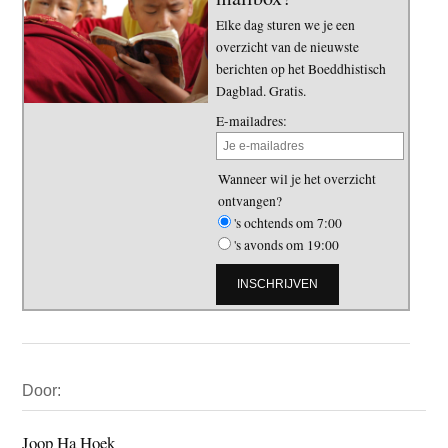
Elke dag sturen we je een
overzicht van de nieuwste
berichten op het Boeddhistisch
Dagblad. Gratis.
E-mailadres:
Wanneer wil je het overzicht
ontvangen?
's ochtends om 7:00
's avonds om 19:00
Primaire
Door:
Sidebar
Joop Ha Hoek