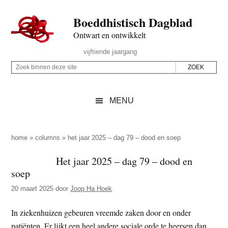
Door
Skip
Spring
Spring
Boeddhistisch Dagblad
naar
to
naar
naar
de
secondary
de
de
Ontwart en ontwikkelt
hoofd
menu
eerste
voettekst
Header
vijftiende jaargang
inhoud
sidebar
Rechts
Z
Z
o
o
e
e
MENU
k
k
b
o
i
p
home
»
columns
»
het jaar 2025 – dag 79 – dood en soep
n
d
Het jaar 2025 – dag 79 – dood en
n
e
soep
e
z
n
20 maart 2025
door
Joop Ha Hoek
e
d
s
In ziekenhuizen gebeuren vreemde zaken door en onder
e
i
patiënten. Er lijkt een heel andere sociale orde te heersen dan
z