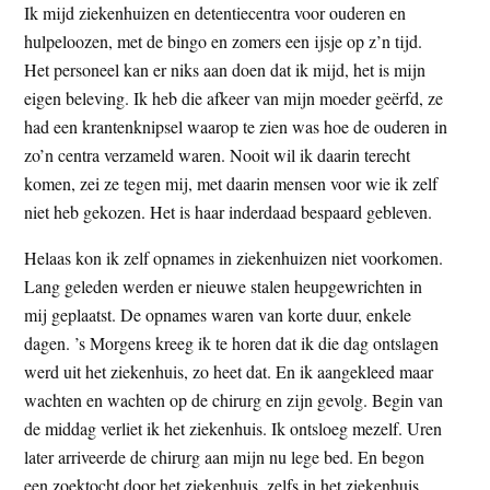
Ik mijd ziekenhuizen en detentiecentra voor ouderen en
hulpeloozen, met de bingo en zomers een ijsje op z’n tijd.
Het personeel kan er niks aan doen dat ik mijd, het is mijn
eigen beleving. Ik heb die afkeer van mijn moeder geërfd, ze
had een krantenknipsel waarop te zien was hoe de ouderen in
zo’n centra verzameld waren. Nooit wil ik daarin terecht
komen, zei ze tegen mij, met daarin mensen voor wie ik zelf
niet heb gekozen. Het is haar inderdaad bespaard gebleven.
Helaas kon ik zelf opnames in ziekenhuizen niet voorkomen.
Lang geleden werden er nieuwe stalen heupgewrichten in
mij geplaatst. De opnames waren van korte duur, enkele
dagen. ’s Morgens kreeg ik te horen dat ik die dag ontslagen
werd uit het ziekenhuis, zo heet dat. En ik aangekleed maar
wachten en wachten op de chirurg en zijn gevolg. Begin van
de middag verliet ik het ziekenhuis. Ik ontsloeg mezelf. Uren
later arriveerde de chirurg aan mijn nu lege bed. En begon
een zoektocht door het ziekenhuis, zelfs in het ziekenhuis