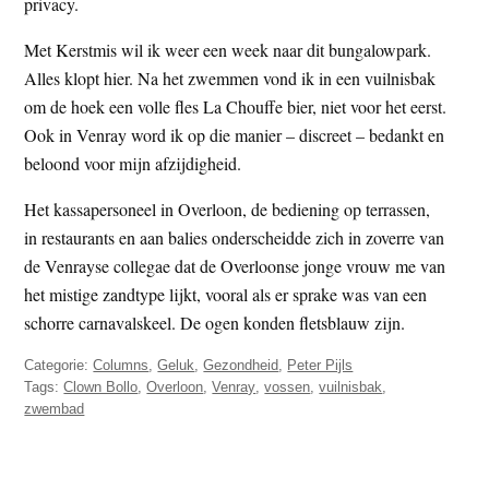
privacy.
Met Kerstmis wil ik weer een week naar dit bungalowpark.
Alles klopt hier. Na het zwemmen vond ik in een vuilnisbak
om de hoek een volle fles La Chouffe bier, niet voor het eerst.
Ook in Venray word ik op die manier – discreet – bedankt en
beloond voor mijn afzijdigheid.
Het kassapersoneel in Overloon, de bediening op terrassen,
in restaurants en aan balies onderscheidde zich in zoverre van
de Venrayse collegae dat de Overloonse jonge vrouw me van
het mistige zandtype lijkt, vooral als er sprake was van een
schorre carnavalskeel. De ogen konden fletsblauw zijn.
Categorie:
Columns
,
Geluk
,
Gezondheid
,
Peter Pijls
Tags:
Clown Bollo
,
Overloon
,
Venray
,
vossen
,
vuilnisbak
,
zwembad