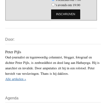
's avonds om 19:00
Primaire
Door:
Sidebar
Peter Pijls
Oud-journalist en tegenwoordig columnist, blogger, fotograaf en
dichter Peter Pijls, is zenboeddhist en deed lang aan Hathayoga. Hij is
anarchist en invalide. Door amputaties zit hij in een rolstoel. Peter
herstelt van verslavingen. Thans is hij dakloos.
Alle artikelen »
Agenda