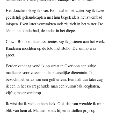
t
e
Het douchen sloeg ik over. Eenmaal in het water zag ik twee
e
s
geestelijk gehandicapten met hun begeleiders het zwembad
i
inlopen. Even later vermaakten ook zij zich in het water. De
t
één in het kinderbad, de ander in het diepe.
e
Clown Bollo en haar assistentes zag ik gisteren aan het werk.
Kinderen mochten op de foto met Bollo. De animo was
groot.
Eerder vandaag vond ik op straat in Overloon een zakje
medicatie voor vossen in de plaatselijke dierentuin. Ik
bezocht het terras van een golfterrein. Een half uur later zag
ik een in het zwart gehulde man een vuilnisbak leeghalen,
vijftig meter verderop.
Ik wist dat ik veel op hem leek. Ook daarom wendde ik mijn
blik van hem af. Mannen zoals hij en ik stellen prijs op