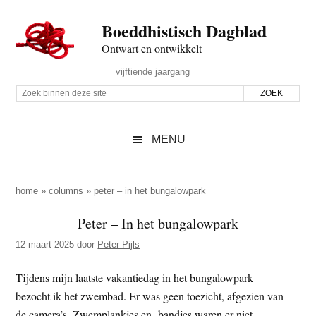
Door
Skip
Spring
Spring
Boeddhistisch Dagblad
naar
to
naar
naar
de
secondary
de
de
Ontwart en ontwikkelt
hoofd
menu
eerste
voettekst
Header
vijftiende jaargang
inhoud
sidebar
Rechts
Z
Z
o
o
e
e
MENU
k
k
b
o
i
p
home
»
columns
»
peter – in het bungalowpark
n
d
Peter – In het bungalowpark
n
e
e
12 maart 2025
door
Peter Pijls
z
n
e
d
Tijdens mijn laatste vakantiedag in het bungalowpark
s
e
bezocht ik het zwembad. Er was geen toezicht, afgezien van
i
z
de camera’s. Zwemplankjes en -bandjes waren er niet.