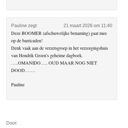
Pauline
zegt
21 maart 2026 om 11:40
Deze BOOMER (afschuwelijke benaming) gaat mee
op de barricaden!
Denk vaak aan de verzetsgroep in het verzorgingshuis
van Hendrik Groen’s geheime dagboek.
…..OMANIDO….. OUD MAAR NOG NIET
DOOD…….
Pauline
Primaire
Door:
Sidebar