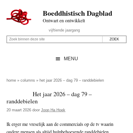
Door
Skip
Spring
Spring
Boeddhistisch Dagblad
naar
to
naar
naar
de
secondary
de
de
Ontwart en ontwikkelt
hoofd
menu
eerste
voettekst
Header
vijftiende jaargang
inhoud
sidebar
Rechts
Z
Z
o
o
e
e
MENU
k
k
b
o
i
p
home
»
columns
»
het jaar 2026 – dag 79 – randdebielen
n
d
Het jaar 2026 – dag 79 –
n
e
randdebielen
e
z
n
20 maart 2026
door
Joop Ha Hoek
e
d
s
Ik erger me vreselijk aan de commercials op de tv waarin
e
i
oudere mensen als altijd hulpbehoevende randdebielen
z