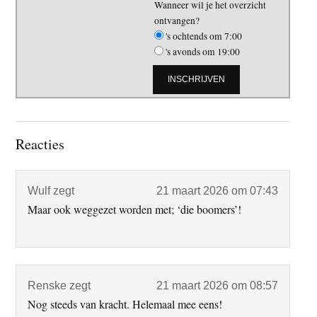
Wanneer wil je het overzicht
ontvangen?
's ochtends om 7:00
's avonds om 19:00
Lees
Reacties
Interacties
Wulf
zegt
21 maart 2026 om 07:43
Maar ook weggezet worden met; ‘die boomers’!
Renske
zegt
21 maart 2026 om 08:57
Nog steeds van kracht. Helemaal mee eens!