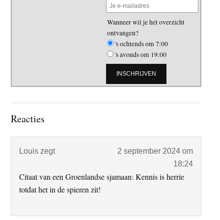
Wanneer wil je het overzicht
ontvangen?
's ochtends om 7:00
's avonds om 19:00
Lees
Reacties
Interacties
Louis
zegt
2 september 2024 om
18:24
Citaat van een Groenlandse sjamaan: Kennis is herrie
totdat het in de spieren zit!