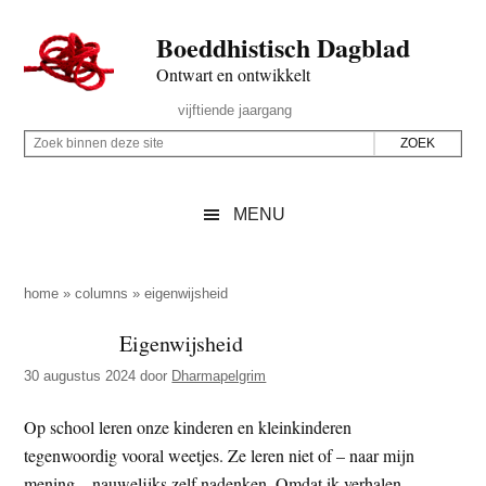
Door
Skip
Spring
Spring
Boeddhistisch Dagblad
naar
to
naar
naar
de
secondary
de
de
Ontwart en ontwikkelt
hoofd
menu
eerste
voettekst
Header
vijftiende jaargang
inhoud
sidebar
Rechts
Z
Z
o
o
e
e
MENU
k
k
b
o
i
p
home
»
columns
»
eigenwijsheid
n
d
Eigenwijsheid
n
e
e
30 augustus 2024
door
Dharmapelgrim
z
n
e
d
Op school leren onze kinderen en kleinkinderen
s
e
tegenwoordig vooral weetjes. Ze leren niet of – naar mijn
i
z
mening – nauwelijks zelf nadenken. Omdat ik verhalen