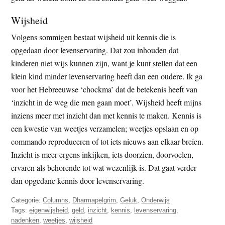
Wijsheid
Volgens sommigen bestaat wijsheid uit kennis die is
opgedaan door levenservaring. Dat zou inhouden dat
kinderen niet wijs kunnen zijn, want je kunt stellen dat een
klein kind minder levenservaring heeft dan een oudere. Ik ga
voor het Hebreeuwse ‘chockma’ dat de betekenis heeft van
‘inzicht in de weg die men gaan moet’. Wijsheid heeft mijns
inziens meer met inzicht dan met kennis te maken. Kennis is
een kwestie van weetjes verzamelen; weetjes opslaan en op
commando reproduceren of tot iets nieuws aan elkaar breien.
Inzicht is meer ergens inkijken, iets doorzien, doorvoelen,
ervaren als behorende tot wat wezenlijk is. Dat gaat verder
dan opgedane kennis door levenservaring.
Categorie:
Columns
,
Dharmapelgrim
,
Geluk
,
Onderwijs
Tags:
eigenwijsheid
,
geld
,
inzicht
,
kennis
,
levenservaring
,
nadenken
,
weetjes
,
wijsheid