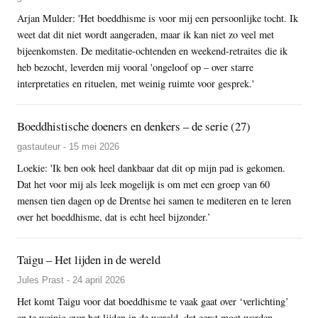
Arjan Mulder: 'Het boeddhisme is voor mij een persoonlijke tocht. Ik
weet dat dit niet wordt aangeraden, maar ik kan niet zo veel met
bijeenkomsten. De meditatie-ochtenden en weekend-retraites die ik
heb bezocht, leverden mij vooral 'ongeloof op – over starre
interpretaties en rituelen, met weinig ruimte voor gesprek.'
Boeddhistische doeners en denkers – de serie (27)
gastauteur - 15 mei 2026
Loekie: 'Ik ben ook heel dankbaar dat dit op mijn pad is gekomen.
Dat het voor mij als leek mogelijk is om met een groep van 60
mensen tien dagen op de Drentse hei samen te mediteren en te leren
over het boeddhisme, dat is echt heel bijzonder.’
Taigu – Het lijden in de wereld
Jules Prast - 24 april 2026
Het komt Taigu voor dat boeddhisme te vaak gaat over ‘verlichting’
en te weinig over het lijden in de wereld, dat eerst moet worden