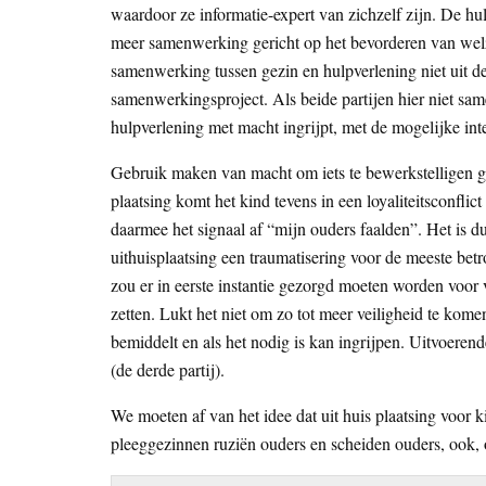
waardoor ze informatie-expert van zichzelf zijn. De hul
meer samenwerking gericht op het bevorderen van welzij
samenwerking tussen gezin en hulpverlening niet uit d
samenwerkingsproject. Als beide partijen hier niet same
hulpverlening met macht ingrijpt, met de mogelijke inter
Gebruik maken van macht om iets te bewerkstelligen gen
plaatsing komt het kind tevens in een loyaliteitsconflic
daarmee het signaal af “mijn ouders faalden”. Het is d
uithuisplaatsing een traumatisering voor de meeste betr
zou er in eerste instantie gezorgd moeten worden voor v
zetten. Lukt het niet om zo tot meer veiligheid te kome
bemiddelt en als het nodig is kan ingrijpen. Uitvoerend
(de derde partij).
We moeten af van het idee dat uit huis plaatsing voor ki
pleeggezinnen ruziën ouders en scheiden ouders, ook, o