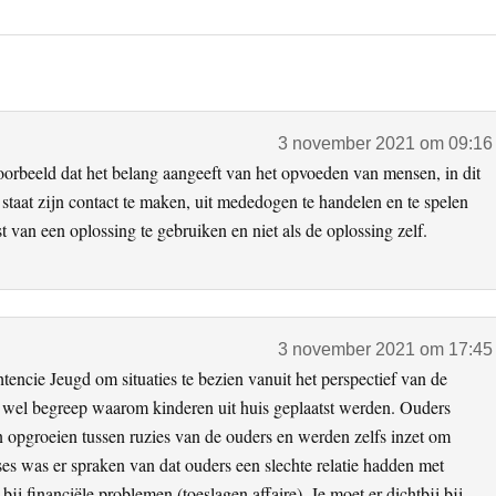
3 november 2021 om 09:16
 voorbeeld dat het belang aangeeft van het opvoeden van mensen, in dit
staat zijn contact te maken, uit mededogen te handelen en te spelen
t van een oplossing te gebruiken en niet als de oplossing zelf.
3 november 2021 om 17:45
htencie Jeugd om situaties te bezien vanuit het perspectief van de
ds wel begreep waarom kinderen uit huis geplaatst werden. Ouders
n opgroeien tussen ruzies van de ouders en werden zelfs inzet om
ses was er spraken van dat ouders een slechte relatie hadden met
 bij financiële problemen (toeslagen affaire). Je moet er dichtbij bij