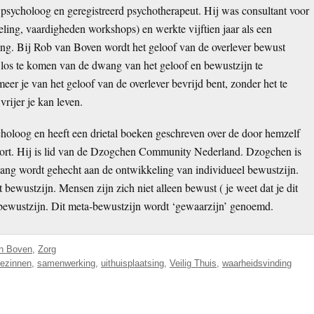
psycholoog en geregistreerd psychotherapeut. Hij was consultant voor
eling, vaardigheden workshops) en werkte vijftien jaar als een
ling. Bij Rob van Boven wordt het geloof van de overlever bewust
m los te komen van de dwang van het geloof en bewustzijn te
er je van het geloof van de overlever bevrijd bent, zonder het te
vrijer je kan leven.
holoog en heeft een drietal boeken geschreven over de door hemzelf
rt. Hij is lid van de Dzogchen Community Nederland. Dzogchen is
ang wordt gehecht aan de ontwikkeling van individueel bewustzijn.
et bewustzijn. Mensen zijn zich niet alleen bewust ( je weet dat je dit
te bewustzijn. Dit meta-bewustzijn wordt ‘gewaarzijn’ genoemd.
n Boven
,
Zorg
gezinnen
,
samenwerking
,
uithuisplaatsing
,
Veilig Thuis
,
waarheidsvinding