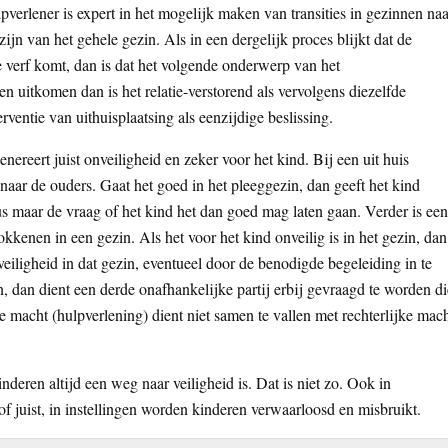
pverlener is expert in het mogelijk maken van transities in gezinnen naa
n van het gehele gezin. Als in een dergelijk proces blijkt dat de
e verf komt, dan is dat het volgende onderwerp van het
n uitkomen dan is het relatie-verstorend als vervolgens diezelfde
ventie van uithuisplaatsing als eenzijdige beslissing.
ereert juist onveiligheid en zeker voor het kind. Bij een uit huis
t naar de ouders. Gaat het goed in het pleeggezin, dan geeft het kind
us maar de vraag of het kind het dan goed mag laten gaan. Verder is een
okkenen in een gezin. Als het voor het kind onveilig is in het gezin, dan
eiligheid in dat gezin, eventueel door de benodigde begeleiding in te
n, dan dient een derde onafhankelijke partij erbij gevraagd te worden di
e macht (hulpverlening) dient niet samen te vallen met rechterlijke mac
nderen altijd een weg naar veiligheid is. Dat is niet zo. Ook in
f juist, in instellingen worden kinderen verwaarloosd en misbruikt.