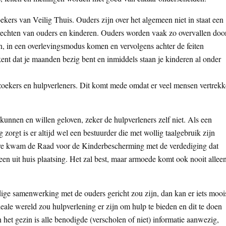
ers van Veilig Thuis. Ouders zijn over het algemeen niet in staat een
 rechten van ouders en kinderen. Ouders worden vaak zo overvallen doo
, in een overlevingsmodus komen en vervolgens achter de feiten
ent dat je maanden bezig bent en inmiddels staan je kinderen al onder
zoekers en hulpverleners. Dit komt mede omdat er veel mensen vertrek
kunnen en willen geloven, zeker de hulpverleners zelf niet. Als een
rgt is er altijd wel een bestuurder die met wollig taalgebruik zijn
faire kwam de Raad voor de Kinderbescherming met de verdediging dat
en uit huis plaatsing. Het zal best, maar armoede komt ook nooit alleen
ige samenwerking met de ouders gericht zou zijn, dan kan er iets mooi
eale wereld zou hulpverlening er zijn om hulp te bieden en dit te doen
n het gezin is alle benodigde (verscholen of niet) informatie aanwezig,