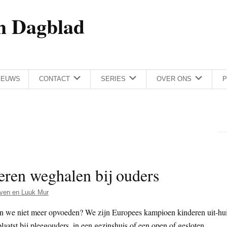
h Dagblad
IEUWS
CONTACT
SERIES
OVER ONS
P
ren weghalen bij ouders
ven en Luuk Mur
 we niet meer opvoeden? We zijn Europees kampioen kinderen uit-hui
laatst bij pleegouders, in een gezinshuis of een open of gesloten