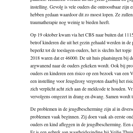
instelling. Gevolg is vele ouders die ontroostbaar zijn
hebben gedaan waardoor dit zo moest lopen. Ze zullen 
traumatherapie nog weinig te bieden heeft.
Op 19 oktober kwam via het CBS naar buiten dat 1115 
betrof kinderen die uit het gezin gehaald werden in de
beperkt tot de toeslagen-ouders, het is slechts het topj
2018 waren dat er 46000. De uit huis plaatsingen bij de
argwanend naar de ouders gekeken wordt. Ook bij prob
ouders en kinderen een risico op een bezoek van een V
een instelling voor Jeugdzorg vergroten daarbij het ris
zich verplicht acht zich aan de meldcode te houden. 
vervolgens omgezet in drang en dwang. Samen wordt te
De problemen in de jeugdbescherming zijn al in diverse
problemen vaak beginnen. Zij doen vaak als eerste on
ouders en kind afleggen in de jeugdbescherming. Een d
Er is een gebrek aan waarheidsvinding bij Veilig Thui