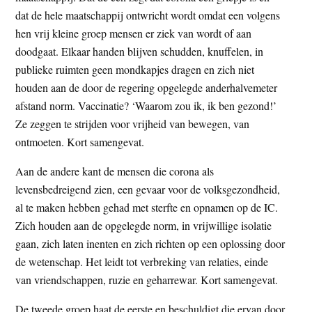
t
dat de hele maatschappij ontwricht wordt omdat een volgens
e
e
hen vrij kleine groep mensen er ziek van wordt of aan
s
doodgaat. Elkaar handen blijven schudden, knuffelen, in
i
publieke ruimten geen mondkapjes dragen en zich niet
t
houden aan de door de regering opgelegde anderhalvemeter
e
afstand norm. Vaccinatie? ‘Waarom zou ik, ik ben gezond!’
Ze zeggen te strijden voor vrijheid van bewegen, van
ontmoeten. Kort samengevat.
Aan de andere kant de mensen die corona als
levensbedreigend zien, een gevaar voor de volksgezondheid,
al te maken hebben gehad met sterfte en opnamen op de IC.
Zich houden aan de opgelegde norm, in vrijwillige isolatie
gaan, zich laten inenten en zich richten op een oplossing door
de wetenschap. Het leidt tot verbreking van relaties, einde
van vriendschappen, ruzie en geharrewar. Kort samengevat.
De tweede groep haat de eerste en beschuldigt die ervan door