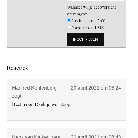
Wanneer wil je het overzicht
ontvangen?
's ochtends om 7:00
's avonds om 19:00
Lees
Reacties
Interacties
Manfred Kohlenberg
20 april 2021 om 08:24
zegt
Heel mooi. Dank je wel, Joop
Henk van Kalken
zegt
20 april 2021 om 08:43