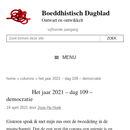
Door
Skip
Spring
Spring
Boeddhistisch Dagblad
naar
to
naar
naar
de
secondary
de
de
Ontwart en ontwikkelt
hoofd
menu
eerste
voettekst
Header
vijftiende jaargang
inhoud
sidebar
Rechts
Z
Z
o
o
e
e
MENU
k
k
b
o
i
p
home
»
columns
»
het jaar 2021 – dag 109 – democratie
n
d
Het jaar 2021 – dag 109 –
n
e
democratie
e
z
n
19 april 2021
door
Joop Ha Hoek
e
d
s
Gisteren sprak ik met mijn zus over de tweedeling in de
e
i
maatschappij. Dat de een zegt dat corona een griepje is en
z